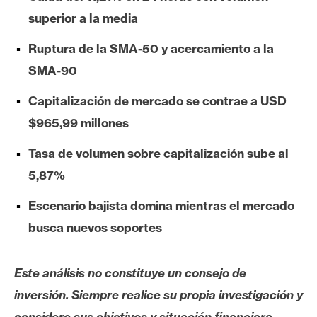
e
superior a la media
r
e
Ruptura de la SMA-50 y acercamiento a la
u
SMA-90
m
Capitalización de mercado se contrae a USD
$965,99 millones
I
A
Tasa de volumen sobre capitalización sube al
5,87%
A
Escenario bajista domina mientras el mercado
n
busca nuevos soportes
á
l
i
Este análisis no constituye un consejo de
s
inversión. Siempre realice su propia investigación y
i
considere sus objetivos y situación financiera