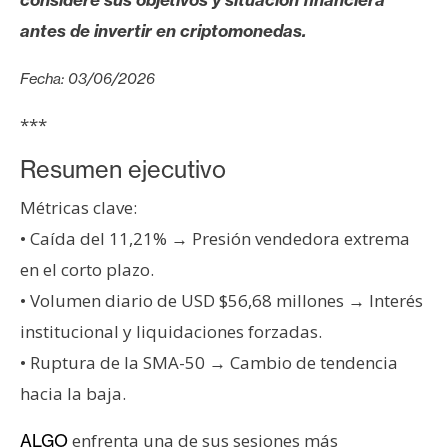
s
antes de invertir en criptomonedas.
N
Fecha: 03/06/2026
o
***
t
a
Resumen ejecutivo
s
d
Métricas clave:
e
• Caída del 11,21% → Presión vendedora extrema
P
en el corto plazo.
r
• Volumen diario de USD $56,68 millones → Interés
e
n
institucional y liquidaciones forzadas.
s
• Ruptura de la SMA-50 → Cambio de tendencia
a
hacia la baja.
enfrenta una de sus sesiones más
ALGO