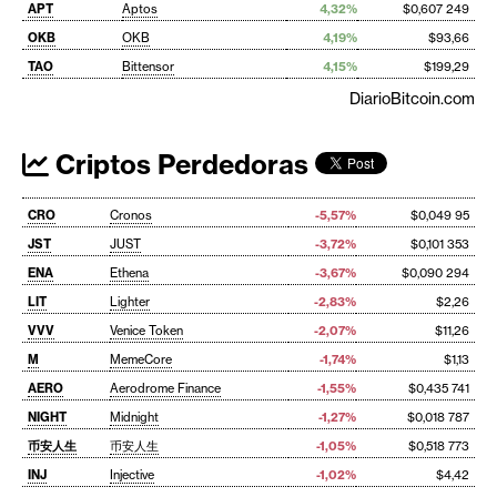
APT
Aptos
4,32%
$0,607 249
OKB
OKB
4,19%
$93,66
TAO
Bittensor
4,15%
$199,29
DiarioBitcoin.com
Criptos Perdedoras
CRO
Cronos
-5,57%
$0,049 95
JST
JUST
-3,72%
$0,101 353
ENA
Ethena
-3,67%
$0,090 294
LIT
Lighter
-2,83%
$2,26
VVV
Venice Token
-2,07%
$11,26
M
MemeCore
-1,74%
$1,13
AERO
Aerodrome Finance
-1,55%
$0,435 741
NIGHT
Midnight
-1,27%
$0,018 787
币安人生
币安人生
-1,05%
$0,518 773
INJ
Injective
-1,02%
$4,42