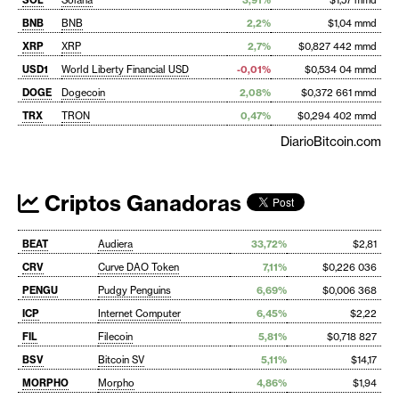
BNB
BNB
2,2%
$1,04 mmd
XRP
XRP
2,7%
$0,827 442 mmd
USD1
World Liberty Financial USD
-0,01%
$0,534 04 mmd
DOGE
Dogecoin
2,08%
$0,372 661 mmd
TRX
TRON
0,47%
$0,294 402 mmd
DiarioBitcoin.com
Criptos Ganadoras
BEAT
Audiera
33,72%
$2,81
CRV
Curve DAO Token
7,11%
$0,226 036
PENGU
Pudgy Penguins
6,69%
$0,006 368
ICP
Internet Computer
6,45%
$2,22
FIL
Filecoin
5,81%
$0,718 827
BSV
Bitcoin SV
5,11%
$14,17
MORPHO
Morpho
4,86%
$1,94