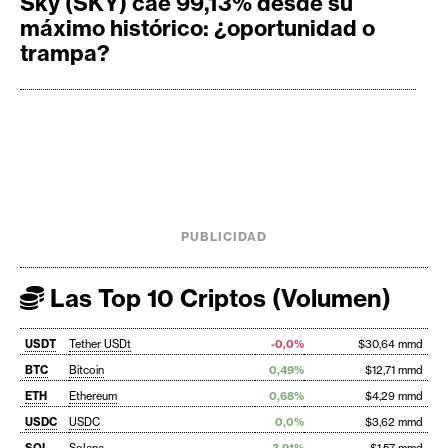
Sky (SKY) cae 99,13% desde su
máximo histórico: ¿oportunidad o
trampa?
PUBLICIDAD
Las Top 10 Criptos (Volumen)
USDT
Tether USDt
-0,0%
$30,64 mmd
BTC
Bitcoin
0,49%
$12,71 mmd
ETH
Ethereum
0,68%
$4,29 mmd
USDC
USDC
0,0%
$3,62 mmd
SOL
Solana
3,91%
$1,57 mmd