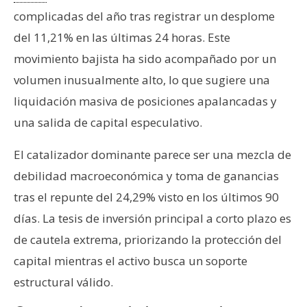
T
complicadas del año tras registrar un desplome
e
m
del 11,21% en las últimas 24 horas. Este
a
movimiento bajista ha sido acompañado por un
s
volumen inusualmente alto, lo que sugiere una
liquidación masiva de posiciones apalancadas y
R
una salida de capital especulativo.
e
c
El catalizador dominante parece ser una mezcla de
u
debilidad macroeconómica y toma de ganancias
r
tras el repunte del 24,29% visto en los últimos 90
s
días. La tesis de inversión principal a corto plazo es
o
s
de cautela extrema, priorizando la protección del
capital mientras el activo busca un soporte
estructural válido.
C
o