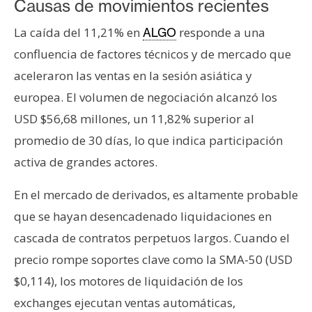
Causas de movimientos recientes
n
t
La caída del 11,21% en
responde a una
ALGO
a
confluencia de factores técnicos y de mercado que
c
aceleraron las ventas en la sesión asiática y
t
europea. El volumen de negociación alcanzó los
o
y
USD $56,68 millones, un 11,82% superior al
P
promedio de 30 días, lo que indica participación
u
activa de grandes actores.
b
l
En el mercado de derivados, es altamente probable
i
que se hayan desencadenado liquidaciones en
c
i
cascada de contratos perpetuos largos. Cuando el
d
precio rompe soportes clave como la SMA-50 (USD
a
$0,114), los motores de liquidación de los
d
exchanges ejecutan ventas automáticas,