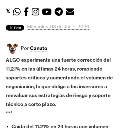
c
a
𝕏
d
o
Miércoles, 03 de Junio, 2026
s
Por
Canuto
B
i
ALGO experimenta una fuerte corrección del
t
11,21% en las últimas 24 horas, rompiendo
c
o
soportes críticos y aumentando el volumen de
i
negociación, lo que obliga a los inversores a
n
reevaluar sus estrategias de riesgo y soporte
técnico a corto plazo.
E
***
t
h
Caída del 11,21% en 24 horas con volumen