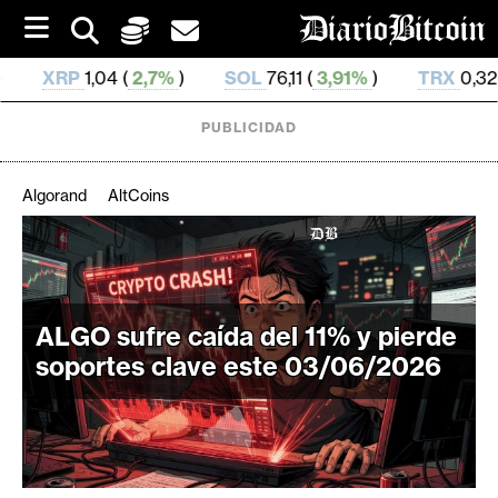
S
k
i
,7%
)
SOL
76,11 (
3,91%
)
TRX
0,328 652 (
0,47%
)
p
t
o
PUBLICIDAD
c
o
n
Algorand
AltCoins
t
e
C
n
r
t
i
ALGO sufre caída del 11% y pierde
p
t
soportes clave este 03/06/2026
o
M
e
r