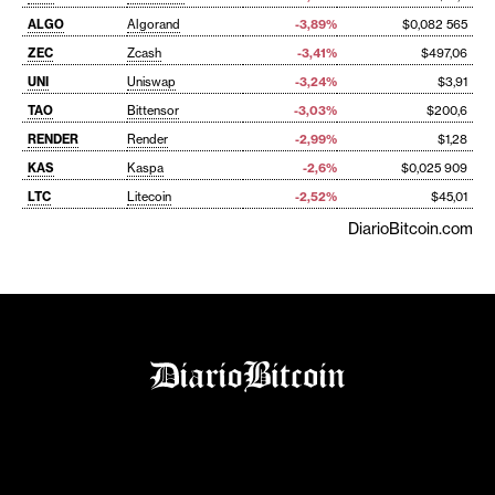
ALGO
Algorand
-3,89%
$0,082 565
ZEC
Zcash
-3,41%
$497,06
UNI
Uniswap
-3,24%
$3,91
TAO
Bittensor
-3,03%
$200,6
RENDER
Render
-2,99%
$1,28
KAS
Kaspa
-2,6%
$0,025 909
LTC
Litecoin
-2,52%
$45,01
DiarioBitcoin.com