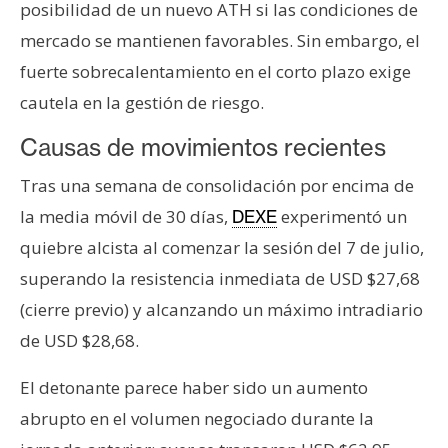
posibilidad de un nuevo ATH si las condiciones de
n
mercado se mantienen favorables. Sin embargo, el
t
a
fuerte sobrecalentamiento en el corto plazo exige
c
cautela en la gestión de riesgo.
t
o
Causas de movimientos recientes
y
Tras una semana de consolidación por encima de
P
u
la media móvil de 30 días,
experimentó un
DEXE
b
quiebre alcista al comenzar la sesión del 7 de julio,
l
superando la resistencia inmediata de USD $27,68
i
(cierre previo) y alcanzando un máximo intradiario
c
de USD $28,68.
i
d
El detonante parece haber sido un aumento
a
d
abrupto en el volumen negociado durante la