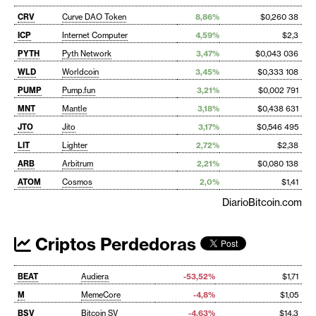
CRV
Curve DAO Token
8,86%
$0,260 38
ICP
Internet Computer
4,59%
$2,3
PYTH
Pyth Network
3,47%
$0,043 036
WLD
Worldcoin
3,45%
$0,333 108
PUMP
Pump.fun
3,21%
$0,002 791
MNT
Mantle
3,18%
$0,438 631
JTO
Jito
3,17%
$0,546 495
LIT
Lighter
2,72%
$2,38
ARB
Arbitrum
2,21%
$0,080 138
ATOM
Cosmos
2,0%
$1,41
DiarioBitcoin.com
Criptos Perdedoras
BEAT
Audiera
-53,52%
$1,71
M
MemeCore
-4,8%
$1,05
BSV
Bitcoin SV
-4,63%
$14,3