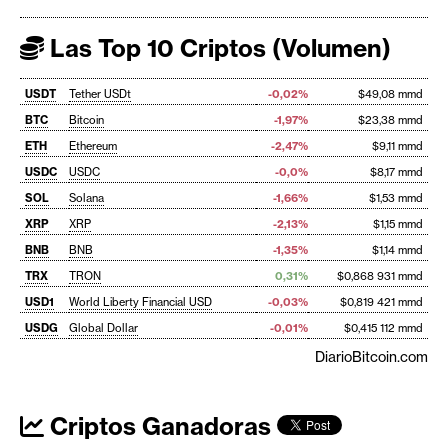
Las Top 10 Criptos (Volumen)
USDT
Tether USDt
-0,02%
$49,08 mmd
BTC
Bitcoin
-1,97%
$23,38 mmd
ETH
Ethereum
-2,47%
$9,11 mmd
USDC
USDC
-0,0%
$8,17 mmd
SOL
Solana
-1,66%
$1,53 mmd
XRP
XRP
-2,13%
$1,15 mmd
BNB
BNB
-1,35%
$1,14 mmd
TRX
TRON
0,31%
$0,868 931 mmd
USD1
World Liberty Financial USD
-0,03%
$0,819 421 mmd
USDG
Global Dollar
-0,01%
$0,415 112 mmd
DiarioBitcoin.com
Criptos Ganadoras