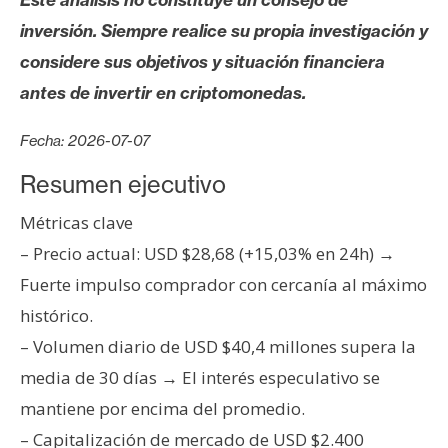
s
inversión. Siempre realice su propia investigación y
considere sus objetivos y situación financiera
N
antes de invertir en criptomonedas.
o
t
Fecha: 2026-07-07
a
s
Resumen ejecutivo
d
Métricas clave
e
P
– Precio actual: USD $28,68 (+15,03% en 24h) →
r
Fuerte impulso comprador con cercanía al máximo
e
histórico.
n
– Volumen diario de USD $40,4 millones supera la
s
media de 30 días → El interés especulativo se
a
mantiene por encima del promedio.
– Capitalización de mercado de USD $2.400