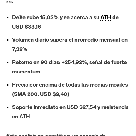
***
e
r
DeXe sube 15,03% y se acerca a su
ATH
de
e
USD $33,16
u
m
Volumen diario supera el promedio mensual en
7,32%
I
Retorno en 90 días: +254,92%, señal de fuerte
A
momentum
Precio por encima de todas las medias móviles
A
n
(SMA 200: USD $9,40)
á
Soporte inmediato en USD $27,54 y resistencia
l
i
en ATH
s
i
Este análisis no constituye un consejo de