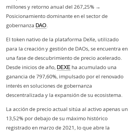
T
millones y retorno anual del 267,25% →
e
m
Posicionamiento dominante en el sector de
a
gobernanza
.
DAO
s
El token nativo de la plataforma DeXe, utilizado
para la creación y gestión de DAOs, se encuentra en
R
una fase de descubrimiento de precio acelerado.
e
c
Desde inicios de año,
ha acumulado una
DEXE
u
ganancia de 797,60%, impulsado por el renovado
r
interés en soluciones de gobernanza
s
descentralizada y la expansión de su ecosistema.
o
s
La acción de precio actual sitúa al activo apenas un
13,52% por debajo de su máximo histórico
C
registrado en marzo de 2021, lo que abre la
o