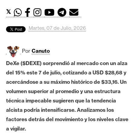
c
a
𝕏
d
o
Martes, 07 de Julio, 2026
s
Por
Canuto
B
i
DeXe ($DEXE) sorprendió al mercado con un alza
t
del 15% este 7 de julio, cotizando a USD $28,68 y
c
o
acercándose a su máximo histórico de $33,16. Un
i
volumen superior al promedio y una estructura
n
técnica impecable sugieren que la tendencia
alcista podría intensificarse. Analizamos los
E
factores detrás del movimiento y los niveles clave
t
a vigilar.
h