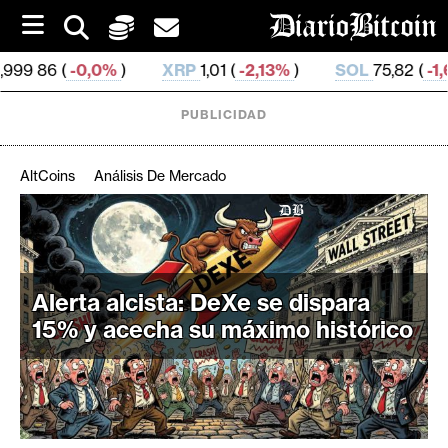
S
k
i
XRP
1,01 (
-2,13%
)
SOL
75,82 (
-1,66%
)
TRX
0,3
p
t
o
PUBLICIDAD
c
o
n
AltCoins
Análisis De Mercado
t
e
C
n
r
t
i
Alerta alcista: DeXe se dispara
p
t
15% y acecha su máximo histórico
o
M
e
r