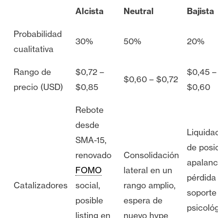
Alcista
Neutral
Bajista
Probabilidad
30%
50%
20%
cualitativa
Rango de
$0,72 –
$0,45 –
$0,60 – $0,72
precio (USD)
$0,85
$0,60
Rebote
desde
Liquida
SMA-15,
de posi
renovado
Consolidación
apalanc
FOMO
lateral en un
pérdida
Catalizadores
social,
rango amplio,
soporte
posible
espera de
psicológ
listing en
nuevo hype