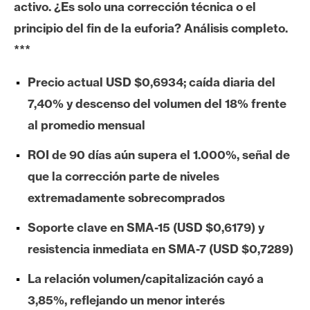
activo. ¿Es solo una corrección técnica o el
e
principio del fin de la euforia? Análisis completo.
r
e
***
u
m
Precio actual USD $0,6934; caída diaria del
7,40% y descenso del volumen del 18% frente
al promedio mensual
I
A
ROI de 90 días aún supera el 1.000%, señal de
que la corrección parte de niveles
A
extremadamente sobrecomprados
n
Soporte clave en SMA-15 (USD $0,6179) y
á
l
resistencia inmediata en SMA-7 (USD $0,7289)
i
La relación volumen/capitalización cayó a
s
i
3,85%, reflejando un menor interés