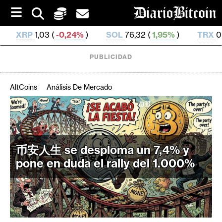
S
k
i
24%
)
SOL
76,32 (
1,95%
)
TRX
0,329 537 (
0,6%
)
p
t
o
PUBLICIDAD
c
o
n
AltCoins
Análisis De Mercado
t
e
C
n
r
t
i
币安人生 se desploma un 7,4% y
p
t
pone en duda el rally del 1.000%
o
M
e
r