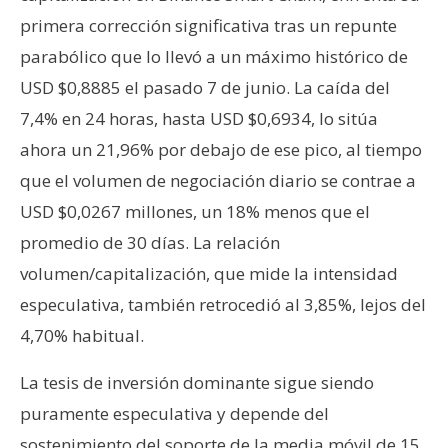
n
primera corrección significativa tras un repunte
t
parabólico que lo llevó a un máximo histórico de
a
USD $0,8885 el pasado 7 de junio. La caída del
c
t
7,4% en 24 horas, hasta USD $0,6934, lo sitúa
o
ahora un 21,96% por debajo de ese pico, al tiempo
y
que el volumen de negociación diario se contrae a
P
USD $0,0267 millones, un 18% menos que el
u
b
promedio de 30 días. La relación
l
volumen/capitalización, que mide la intensidad
i
especulativa, también retrocedió al 3,85%, lejos del
c
4,70% habitual.
i
d
La tesis de inversión dominante sigue siendo
a
puramente especulativa y depende del
d
sostenimiento del soporte de la media móvil de 15