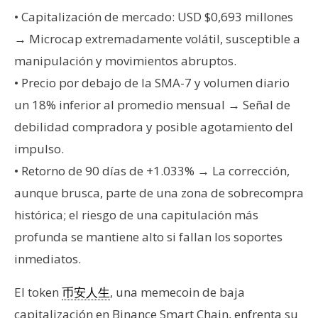
T
• Capitalización de mercado: USD $0,693 millones
e
m
→ Microcap extremadamente volátil, susceptible a
a
manipulación y movimientos abruptos.
s
• Precio por debajo de la SMA-7 y volumen diario
un 18% inferior al promedio mensual → Señal de
R
debilidad compradora y posible agotamiento del
e
impulso.
c
• Retorno de 90 días de +1.033% → La corrección,
u
r
aunque brusca, parte de una zona de sobrecompra
s
histórica; el riesgo de una capitulación más
o
profunda se mantiene alto si fallan los soportes
s
inmediatos.
El token
, una memecoin de baja
币安人生
C
o
capitalización en Binance Smart Chain, enfrenta su