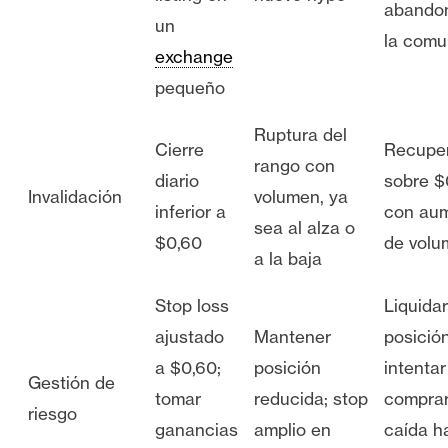
abando
un
la comu
exchange
pequeño
Ruptura del
Cierre
Recupe
rango con
diario
sobre $
Invalidación
volumen, ya
inferior a
con au
sea al alza o
$0,60
de volu
a la baja
Stop loss
Liquida
ajustado
Mantener
posición
a $0,60;
posición
intentar
Gestión de
tomar
reducida; stop
comprar
riesgo
ganancias
amplio en
caída h