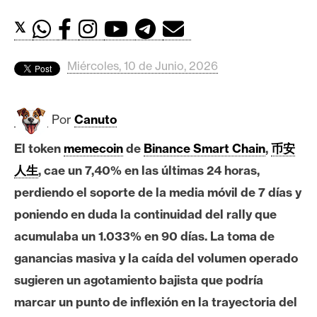
c
a
𝕏
d
o
Miércoles, 10 de Junio, 2026
s
Por
Canuto
B
i
El token
memecoin
de
Binance Smart Chain
,
币安
t
人生
, cae un 7,40% en las últimas 24 horas,
c
o
perdiendo el soporte de la media móvil de 7 días y
i
poniendo en duda la continuidad del rally que
n
acumulaba un 1.033% en 90 días. La toma de
ganancias masiva y la caída del volumen operado
E
sugieren un agotamiento bajista que podría
t
marcar un punto de inflexión en la trayectoria del
h