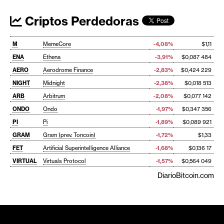
Criptos Perdedoras
M
MemeCore
-4,08%
$1,11
ENA
Ethena
-3,91%
$0,087 484
AERO
Aerodrome Finance
-2,83%
$0,424 229
NIGHT
Midnight
-2,38%
$0,018 513
ARB
Arbitrum
-2,08%
$0,077 142
ONDO
Ondo
-1,97%
$0,347 356
PI
Pi
-1,89%
$0,089 921
GRAM
Gram (prev. Toncoin)
-1,72%
$1,33
FET
Artificial Superintelligence Alliance
-1,68%
$0,136 17
VIRTUAL
Virtuals Protocol
-1,57%
$0,564 049
DiarioBitcoin.com