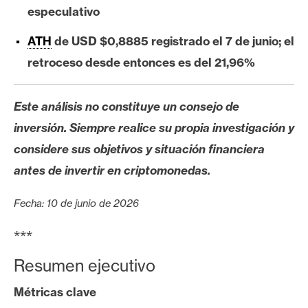
s
especulativo
ATH
de USD $0,8885 registrado el 7 de junio; el
N
retroceso desde entonces es del 21,96%
o
t
a
Este análisis no constituye un consejo de
s
inversión. Siempre realice su propia investigación y
d
considere sus objetivos y situación financiera
e
antes de invertir en criptomonedas.
P
r
Fecha: 10 de junio de 2026
e
n
***
s
a
Resumen ejecutivo
Métricas clave