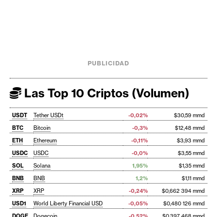
PUBLICIDAD
Las Top 10 Criptos (Volumen)
USDT
Tether USDt
-0,02%
$30,59 mmd
BTC
Bitcoin
-0,3%
$12,48 mmd
ETH
Ethereum
-0,11%
$3,93 mmd
USDC
USDC
-0,0%
$3,55 mmd
SOL
Solana
1,95%
$1,35 mmd
BNB
BNB
1,2%
$1,11 mmd
XRP
XRP
-0,24%
$0,662 394 mmd
USD1
World Liberty Financial USD
-0,05%
$0,480 126 mmd
DOGE
Dogecoin
-0,52%
$0,397 468 mmd