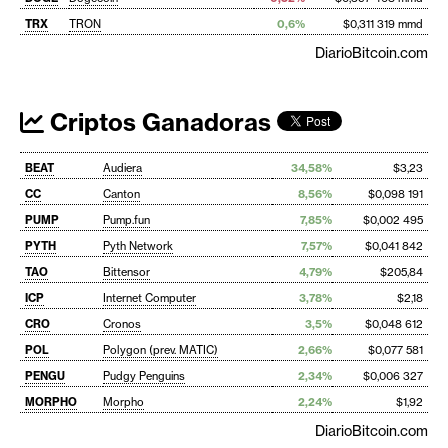
TRX
TRON
0,6%
$0,311 319 mmd
DiarioBitcoin.com
Criptos Ganadoras
BEAT
Audiera
34,58%
$3,23
CC
Canton
8,56%
$0,098 191
PUMP
Pump.fun
7,85%
$0,002 495
PYTH
Pyth Network
7,57%
$0,041 842
TAO
Bittensor
4,79%
$205,84
ICP
Internet Computer
3,78%
$2,18
CRO
Cronos
3,5%
$0,048 612
POL
Polygon (prev. MATIC)
2,66%
$0,077 581
PENGU
Pudgy Penguins
2,34%
$0,006 327
MORPHO
Morpho
2,24%
$1,92
DiarioBitcoin.com