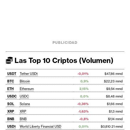
PUBLICIDAD
Las Top 10 Criptos (Volumen)
USDT
Tether USDt
-0,01%
$47,86 mmd
BTC
Bitcoin
0,9%
$22,23 mmd
ETH
Ethereum
2,15%
$9,54 mmd
USDC
USDC
0,0%
$8,48 mmd
SOL
Solana
-0,36%
$1,66 mmd
XRP
XRP
-1,63%
$1,3 mmd
BNB
BNB
-0,8%
$1,14 mmd
USD1
World Liberty Financial USD
0,01%
$0,810 21 mmd