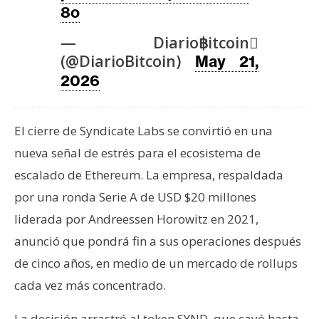
T
8o
e
m
— Diario฿itcoin
a
(@DiarioBitcoin)
May 21,
s
2026
R
El cierre de Syndicate Labs se convirtió en una
e
nueva señal de estrés para el ecosistema de
c
u
escalado de Ethereum. La empresa, respaldada
r
por una ronda Serie A de USD $20 millones
s
liderada por Andreessen Horowitz en 2021,
o
anunció que pondrá fin a sus operaciones después
s
de cinco años, en medio de un mercado de rollups
cada vez más concentrado.
C
o
La decisión arrastró al token SYND, que cayó hasta