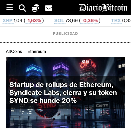
S
k
i
%
)
SOL
73,69 (
-0,36%
)
TRX
0,326 642 (
-0,13%
)
p
t
o
PUBLICIDAD
c
o
n
AltCoins
Ethereum
t
e
C
n
r
t
i
Startup de rollups de Ethereum,
p
Syndicate Labs, cierra y su token
t
SYND se hunde 20%
o
M
e
r