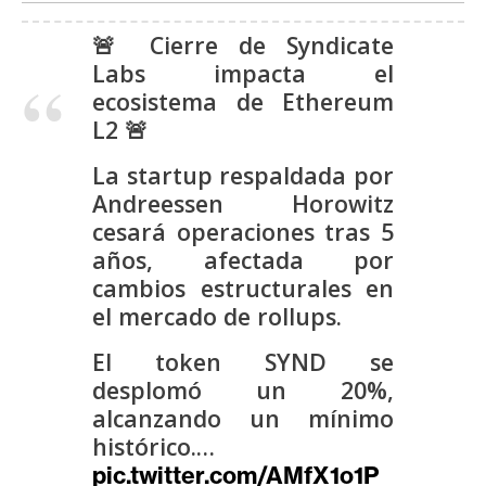
s
🚨 Cierre de Syndicate
Labs impacta el
N
ecosistema de Ethereum
o
L2 🚨
t
a
La startup respaldada por
s
Andreessen Horowitz
d
cesará operaciones tras 5
e
años, afectada por
P
cambios estructurales en
r
el mercado de rollups.
e
n
El token SYND se
s
desplomó un 20%,
a
alcanzando un mínimo
histórico.…
pic.twitter.com/AMfX1o1P