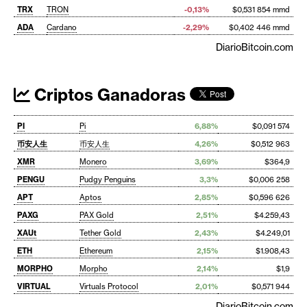
TRX
TRON
-0,13%
$0,531 854 mmd
ADA
Cardano
-2,29%
$0,402 446 mmd
DiarioBitcoin.com
Criptos Ganadoras
PI
Pi
6,88%
$0,091 574
币安人生
币安人生
4,26%
$0,512 963
XMR
Monero
3,69%
$364,9
PENGU
Pudgy Penguins
3,3%
$0,006 258
APT
Aptos
2,85%
$0,596 626
PAXG
PAX Gold
2,51%
$4.259,43
XAUt
Tether Gold
2,43%
$4.249,01
ETH
Ethereum
2,15%
$1.908,43
MORPHO
Morpho
2,14%
$1,9
VIRTUAL
Virtuals Protocol
2,01%
$0,571 944
DiarioBitcoin.com