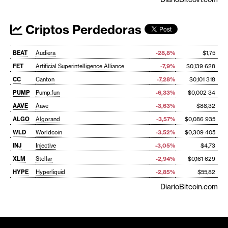
Criptos Perdedoras
BEAT
Audiera
-28,8%
$1,75
FET
Artificial Superintelligence Alliance
-7,9%
$0,139 628
CC
Canton
-7,28%
$0,101 318
PUMP
Pump.fun
-6,33%
$0,002 34
AAVE
Aave
-3,63%
$88,32
ALGO
Algorand
-3,57%
$0,086 935
WLD
Worldcoin
-3,52%
$0,309 405
INJ
Injective
-3,05%
$4,73
XLM
Stellar
-2,94%
$0,161 629
HYPE
Hyperliquid
-2,85%
$55,82
DiarioBitcoin.com