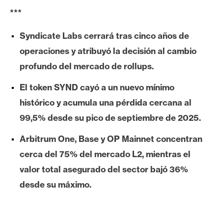
e
***
r
e
Syndicate Labs cerrará tras cinco años de
u
operaciones y atribuyó la decisión al cambio
m
profundo del mercado de rollups.
El token SYND cayó a un nuevo mínimo
I
histórico y acumula una pérdida cercana al
A
99,5% desde su pico de septiembre de 2025.
A
Arbitrum One, Base y OP Mainnet concentran
n
cerca del 75% del mercado L2, mientras el
á
valor total asegurado del sector bajó 36%
l
desde su máximo.
i
s
i