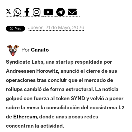
c
a
𝕏
d
o
Jueves, 21 de Mayo, 2026
s
Por
Canuto
B
i
Syndicate Labs, una startup respaldada por
t
Andreessen Horowitz, anunció el cierre de sus
c
o
operaciones tras concluir que el mercado de
i
rollups cambió de forma estructural. La noticia
n
golpeó con fuerza al token SYND y volvió a poner
sobre la mesa la consolidación del ecosistema L2
E
de
Ethereum
, donde unas pocas redes
t
concentran la actividad.
h