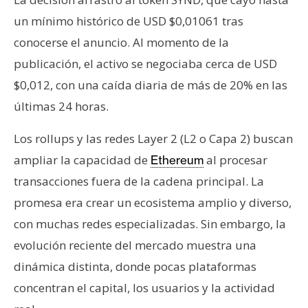
n
un mínimo histórico de USD $0,01061 tras
t
conocerse el anuncio. Al momento de la
a
c
publicación, el activo se negociaba cerca de USD
t
$0,012, con una caída diaria de más de 20% en las
o
últimas 24 horas.
y
P
Los rollups y las redes Layer 2 (L2 o Capa 2) buscan
u
ampliar la capacidad de
al procesar
Ethereum
b
transacciones fuera de la cadena principal. La
l
i
promesa era crear un ecosistema amplio y diverso,
c
con muchas redes especializadas. Sin embargo, la
i
evolución reciente del mercado muestra una
d
dinámica distinta, donde pocas plataformas
a
d
concentran el capital, los usuarios y la actividad