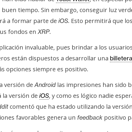
buen tiempo. Sin embargo, conseguir luz verd
ará a formar parte de
. Esto permitirá que l
iOS
 sus fondos en
.
XRP
licación invaluable, pues brindar a los usuari
ceros están dispuestos a desarrollar una
billeter
ás opciones siempre es positivo.
la versión de
las impresiones han sido 
Android
á la versión de
, y como es lógico nadie esper
iOS
comentó que ha estado utilizando la versió
dit
iones favorables genera un
positivo 
feedback