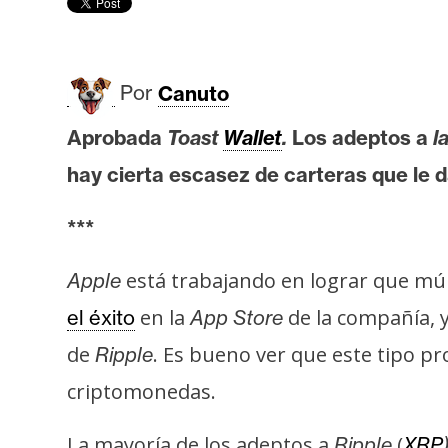
r
c
a
d
Por
Canuto
o
s
Aprobada
Toast
Wallet
.
Los adeptos a
l
hay cierta escasez de carteras que le 
B
***
i
t
está trabajando en lograr que múl
Apple
c
o
en la
de la compañía, 
el éxito
App Store
i
de
. Es bueno ver que este tipo p
Ripple
n
criptomonedas.
E
La mayoría de los adeptos a
(
Ripple
XRP