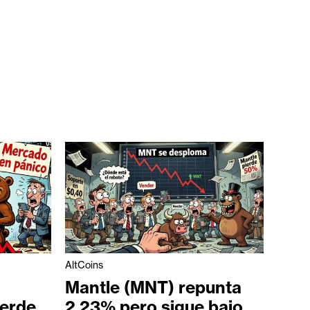
AltCoins
Mantle (MNT) repunta
ierde
2,23% pero sigue bajo