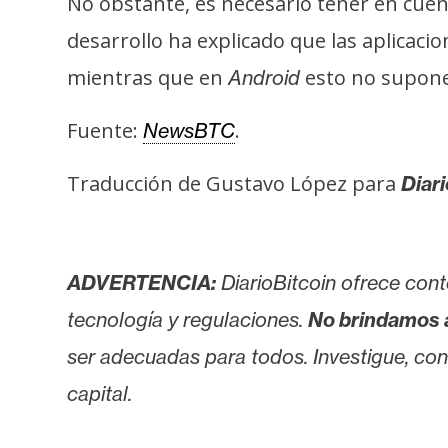
No obstante, es necesario tener en cuen
i
s
desarrollo ha explicado que las aplicaci
i
mientras que en
esto no supone
Android
s
Fuente:
.
NewsBTC
N
Traducción de Gustavo López para
Diar
o
t
a
s
ADVERTENCIA:
DiarioBitcoin ofrece cont
d
tecnología y regulaciones.
No brindamos 
e
P
ser adecuadas para todos. Investigue, consu
r
capital.
e
n