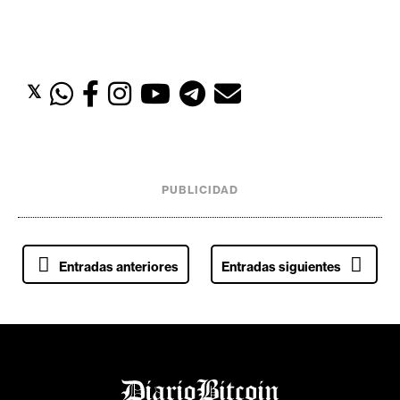
𝕏
PUBLICIDAD
N
Entradas anteriores
Entradas siguientes
a
v
e
g
a