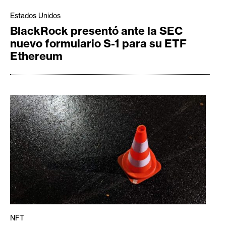
s
Estados Unidos
BlackRock presentó ante la SEC
N
nuevo formulario S-1 para su ETF
o
Ethereum
t
a
s
d
e
P
r
e
n
s
a
NFT