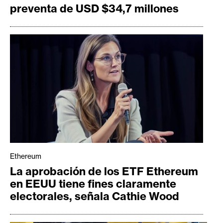
preventa de USD $34,7 millones
n
t
a
c
t
o
y
P
u
b
l
i
c
Ethereum
i
La aprobación de los ETF Ethereum
d
en EEUU tiene fines claramente
a
electorales, señala Cathie Wood
d