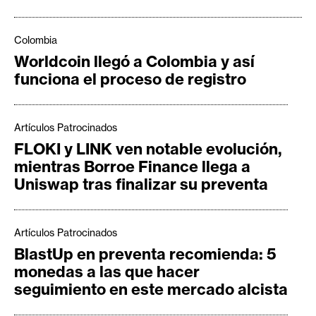
e
r
Colombia
e
Worldcoin llegó a Colombia y así
u
funciona el proceso de registro
m
Artículos Patrocinados
I
FLOKI y LINK ven notable evolución,
A
mientras Borroe Finance llega a
Uniswap tras finalizar su preventa
A
n
á
Artículos Patrocinados
l
BlastUp en preventa recomienda: 5
i
monedas a las que hacer
s
seguimiento en este mercado alcista
i