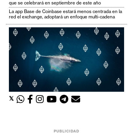
c
que se celebrará en septiembre de este año
a
La app Base de Coinbase estará menos centrada en la
d
red el exchange, adoptará un enfoque multi-cadena
o
s
B
i
t
c
o
i
n
𝕏
E
t
h
PUBLICIDAD