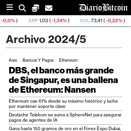
S
k
i
RP
1,03 (
-1,34%
)
SOL
73,41 (
-0,22%
)
TRX
0,326 9
p
t
o
Archivo 2024/5
c
o
n
t
Asia
Bancos Y Pagos
Ethereum
e
C
n
DBS, el banco más grande
r
t
de Singapur, es una ballena
i
de Ethereum: Nansen
p
t
Ethereum cae 61% desde su máximo histórico y lucha
o
por mantener soporte clave
M
Deutsche Telekom se suma a SphereNet para asegurar
e
pagos de agentes de IA
r
Gana hasta 150 gramos de oro en el Forex Expo Dubai,