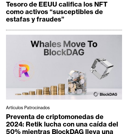
T
Tesoro de EEUU califica los NFT
e
como activos “susceptibles de
m
estafas y fraudes”
a
s
R
e
c
u
r
s
o
s
Artículos Patrocinados
Preventa de criptomonedas de
2024: Retik lucha con una caída del
C
50% mientras BlockDAG lleva una
o