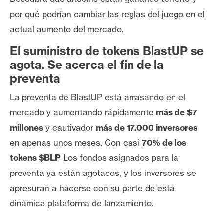
s
por qué podrían cambiar las reglas del juego en el
actual aumento del mercado.
N
El suministro de tokens BlastUP se
o
t
agota. Se acerca el fin de la
a
preventa
s
La preventa de BlastUP está arrasando en el
d
e
mercado y aumentando rápidamente
más de $7
P
millones
y cautivador
más de 17.000 inversores
r
en apenas unos meses. Con casi
70% de los
e
tokens $BLP
Los fondos asignados para la
n
s
preventa ya están agotados, y los inversores se
a
apresuran a hacerse con su parte de esta
dinámica plataforma de lanzamiento.