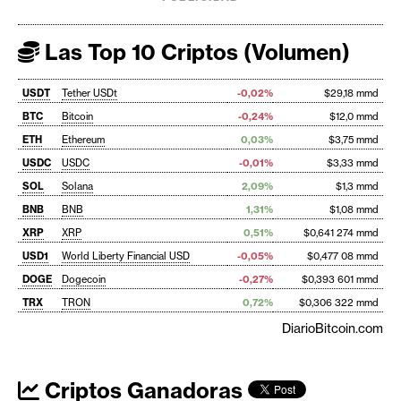
Las Top 10 Criptos (Volumen)
USDT
Tether USDt
-0,02%
$29,18 mmd
BTC
Bitcoin
-0,24%
$12,0 mmd
ETH
Ethereum
0,03%
$3,75 mmd
USDC
USDC
-0,01%
$3,33 mmd
SOL
Solana
2,09%
$1,3 mmd
BNB
BNB
1,31%
$1,08 mmd
XRP
XRP
0,51%
$0,641 274 mmd
USD1
World Liberty Financial USD
-0,05%
$0,477 08 mmd
DOGE
Dogecoin
-0,27%
$0,393 601 mmd
TRX
TRON
0,72%
$0,306 322 mmd
DiarioBitcoin.com
Criptos Ganadoras