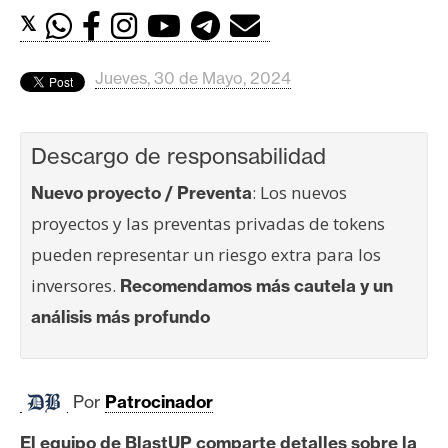
c
𝕏
a
d
o
Jueves, 30 de Mayo, 2024
s
Descargo de responsabilidad
B
: Los nuevos
Nuevo proyecto / Preventa
i
t
proyectos y las preventas privadas de tokens
c
pueden representar un riesgo extra para los
o
inversores.
Recomendamos más cautela y un
i
análisis más profundo
n
E
Por
Patrocinador
t
h
El equipo de BlastUP comparte detalles sobre la