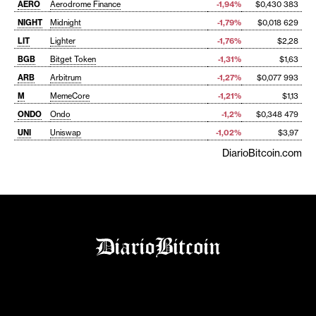
AERO
Aerodrome Finance
-1,94%
$0,430 383
NIGHT
Midnight
-1,79%
$0,018 629
LIT
Lighter
-1,76%
$2,28
BGB
Bitget Token
-1,31%
$1,63
ARB
Arbitrum
-1,27%
$0,077 993
M
MemeCore
-1,21%
$1,13
ONDO
Ondo
-1,2%
$0,348 479
UNI
Uniswap
-1,02%
$3,97
DiarioBitcoin.com