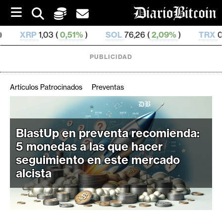
S
k
i
0,51%
)
SOL
76,26 (
2,09%
)
TRX
0,329 691 (
0,7
p
t
o
PUBLICIDAD
c
o
n
Artículos Patrocinados
Preventas
t
e
C
n
r
t
BlastUp en preventa recomienda:
i
5 monedas a las que hacer
p
seguimiento en este mercado
t
alcista
o
M
e
r