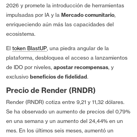
n
2026 y promete la introducción de herramientas
t
impulsadas por IA y la
Mercado comunitario
,
a
enriqueciendo aún más las capacidades del
c
ecosistema.
t
o
El
token BlastUP
, una piedra angular de la
y
plataforma, desbloquea el acceso a lanzamientos
P
u
de IDO por niveles,
apostar recompensas
, y
b
exclusivo
beneficios de fidelidad
.
l
i
Precio de Render (RNDR)
c
Render (RNDR) cotiza entre 9,21 y 11,32 dólares.
i
Se ha observado un aumento de precios del 0,79%
d
a
en una semana y un aumento del 24,44% en un
d
mes. En los últimos seis meses, aumentó un