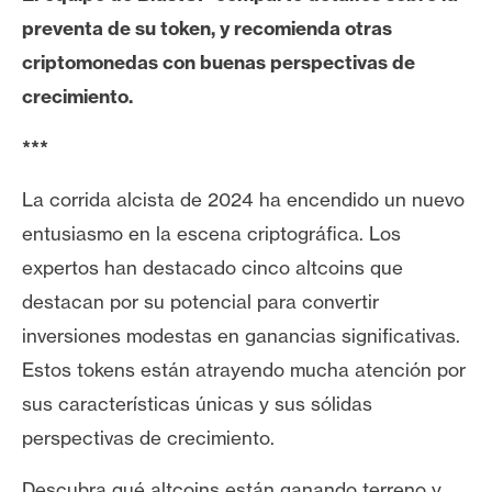
e
preventa de su token, y recomienda otras
r
criptomonedas con buenas perspectivas de
e
crecimiento.
u
m
***
La corrida alcista de 2024 ha encendido un nuevo
I
A
entusiasmo en la escena criptográfica. Los
expertos han destacado cinco altcoins que
destacan por su potencial para convertir
A
inversiones modestas en ganancias significativas.
n
á
Estos tokens están atrayendo mucha atención por
l
sus características únicas y sus sólidas
i
perspectivas de crecimiento.
s
i
Descubra qué altcoins están ganando terreno y