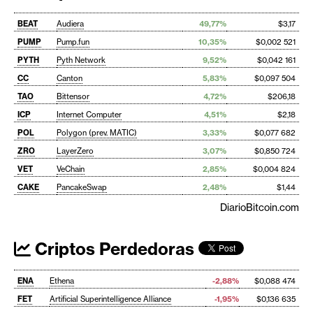
BEAT
Audiera
49,77%
$3,17
PUMP
Pump.fun
10,35%
$0,002 521
PYTH
Pyth Network
9,52%
$0,042 161
CC
Canton
5,83%
$0,097 504
TAO
Bittensor
4,72%
$206,18
ICP
Internet Computer
4,51%
$2,18
POL
Polygon (prev. MATIC)
3,33%
$0,077 682
ZRO
LayerZero
3,07%
$0,850 724
VET
VeChain
2,85%
$0,004 824
CAKE
PancakeSwap
2,48%
$1,44
DiarioBitcoin.com
Criptos Perdedoras
ENA
Ethena
-2,88%
$0,088 474
FET
Artificial Superintelligence Alliance
-1,95%
$0,136 635