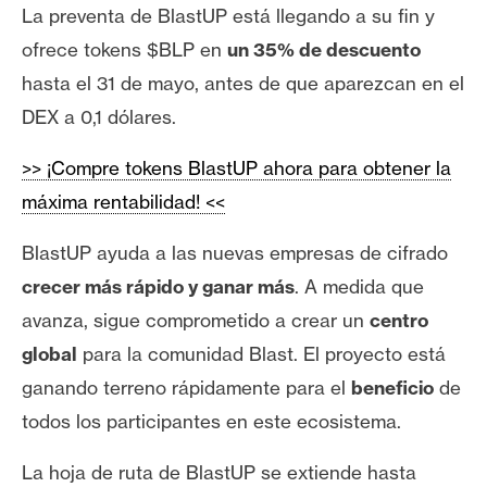
T
La preventa de BlastUP está llegando a su fin y
e
ofrece tokens $BLP en
un 35% de descuento
m
a
hasta el 31 de mayo, antes de que aparezcan en el
s
DEX a 0,1 dólares.
>> ¡Compre tokens BlastUP ahora para obtener la
R
máxima rentabilidad! <<
e
c
BlastUP ayuda a las nuevas empresas de cifrado
u
crecer más rápido y ganar más
. A medida que
r
s
avanza, sigue comprometido a crear un
centro
o
global
para la comunidad Blast. El proyecto está
s
ganando terreno rápidamente para el
beneficio
de
todos los participantes en este ecosistema.
C
La hoja de ruta de BlastUP se extiende hasta
o