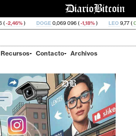
OGE
0,069 096 (
-1,18%
)
LEO
9,77 (
0,26%
)
ZEC
4
Recursos
Contacto
Archivos