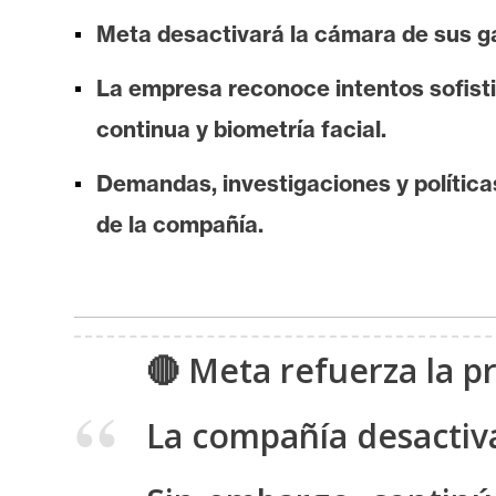
i
Meta desactivará la cámara de sus ga
s
i
La empresa reconoce intentos sofisti
s
continua y biometría facial.
N
Demandas, investigaciones y política
o
de la compañía.
t
a
s
d
🔴 Meta refuerza la pr
e
P
r
La compañía desactiva
e
n