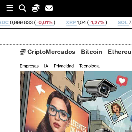
S
k
i
0,01%
)
XRP
1,04 (
-1,27%
)
SOL
73,46 (
-0,69%
)
p
t
o
c
o
CriptoMercados
Bitcoin
Ethere
n
t
Empresas
IA
Privacidad
Tecnología
C
e
n
r
t
i
p
t
o
M
e