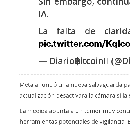
Sin embargo, continú
s
IA.
a
La falta de clar
T
e
pic.twitter.com/KqI
m
a
— Diario฿itcoin (@Di
s
Meta anunció una nueva salvaguarda par
R
e
actualización desactivará la cámara si l
c
u
La medida apunta a un temor muy concre
r
herramientas potenciales de vigilancia. 
s