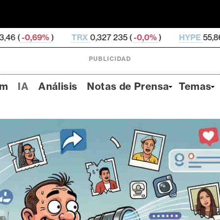
TRX
0,327 235 (
-0,0%
)
HYPE
55,86 (
-2,46%
)
D
PUBLICIDAD
um
IA
Análisis
Notas de Prensa
Temas