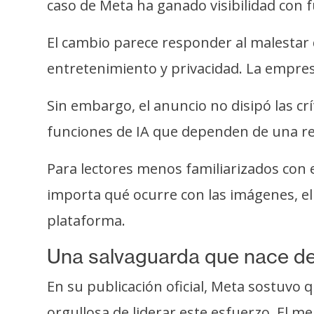
o
caso de Meta ha ganado visibilidad con f
s
El cambio parece responder al malestar
entretenimiento y privacidad. La empres
C
o
Sin embargo, el anuncio no disipó las c
n
t
funciones de IA que dependen de una re
a
c
Para lectores menos familiarizados con 
t
importa qué ocurre con las imágenes, el
o
plataforma.
y
P
Una salvaguarda que nace de
u
b
En su publicación oficial, Meta sostuvo
l
orgullosa de liderar este esfuerzo. El