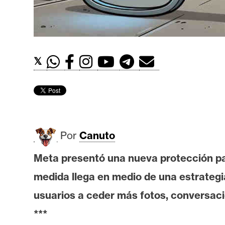
t
h
e
r
𝕏
e
u
m
I
Por
Canuto
A
Meta presentó una nueva protección par
medida llega en medio de una estrategi
A
n
usuarios a ceder más fotos, conversacio
á
***
l