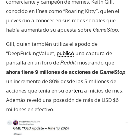
T
comerciante y campeón de memes, Keith Gill,
e
conocido en línea como “Roaring Kitty”, quien el
m
jueves dio a conocer en sus redes sociales que
a
había aumentado su apuesta sobre
.
GameStop
s
Gill, quien también utiliza el apodo de
R
“DeepFuckingValue”,
una captura de
publicó
e
pantalla en un foro de
mostrando que
Reddit
c
,
ahora tiene 9 millones de acciones de
GameStop
u
r
un incremento de 80% desde las 5 millones de
s
acciones que tenía en su
a inicios de mes.
cartera
o
Además reveló una posesión de más de USD $6
s
millones en efectivo.
C
o