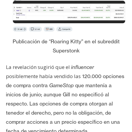
n
t
a
c
t
Publicación de “Roaring Kitty” en el subreddit
o
y
Superstonk
P
u
La revelación sugirió que el
influencer
b
posiblemente había vendido las
120.000 opciones
l
de compra contra
GameStop
que mantenía a
i
c
inicios de junio; aunque Gill no especificó al
i
respecto. Las opciones de compra otorgan al
d
tenedor el derecho, pero no la obligación, de
a
comprar acciones a un precio específico en una
d
fecha de vencimiento determinada.