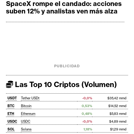
SpaceX rompe el candado: acciones
suben 12% y analistas ven más alza
PUBLICIDAD
Las Top 10 Criptos (Volumen)
USDT
Tether USDt
-0,0%
$35,42 mmd
BTC
Bitcoin
0,53%
$14,52 mmd
ETH
Ethereum
0,48%
$5,83 mmd
USDC
USDC
-0,0%
$4,89 mmd
SOL
Solana
1,18%
$1,29 mmd