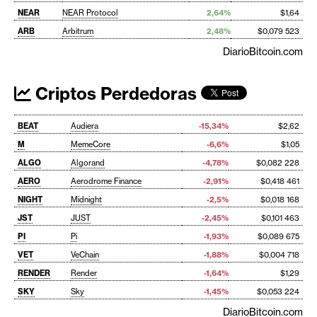
NEAR
NEAR Protocol
2,64%
$1,64
ARB
Arbitrum
2,48%
$0,079 523
DiarioBitcoin.com
Criptos Perdedoras
BEAT
Audiera
-15,34%
$2,62
M
MemeCore
-6,6%
$1,05
ALGO
Algorand
-4,78%
$0,082 228
AERO
Aerodrome Finance
-2,91%
$0,418 461
NIGHT
Midnight
-2,5%
$0,018 168
JST
JUST
-2,45%
$0,101 463
PI
Pi
-1,93%
$0,089 675
VET
VeChain
-1,88%
$0,004 718
RENDER
Render
-1,64%
$1,29
SKY
Sky
-1,45%
$0,053 224
DiarioBitcoin.com