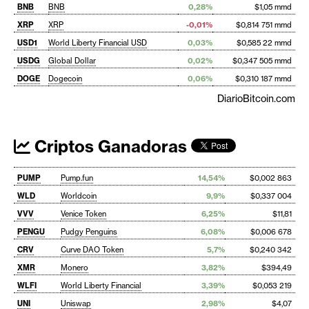
BNB
BNB
0,28%
$1,05 mmd
XRP
XRP
-0,01%
$0,814 751 mmd
USD1
World Liberty Financial USD
0,03%
$0,585 22 mmd
USDG
Global Dollar
0,02%
$0,347 505 mmd
DOGE
Dogecoin
0,06%
$0,310 187 mmd
DiarioBitcoin.com
Criptos Ganadoras
PUMP
Pump.fun
14,54%
$0,002 863
WLD
Worldcoin
9,9%
$0,337 004
VVV
Venice Token
6,25%
$11,81
PENGU
Pudgy Penguins
6,08%
$0,006 678
CRV
Curve DAO Token
5,7%
$0,240 342
XMR
Monero
3,82%
$394,49
WLFI
World Liberty Financial
3,39%
$0,053 219
UNI
Uniswap
2,98%
$4,07