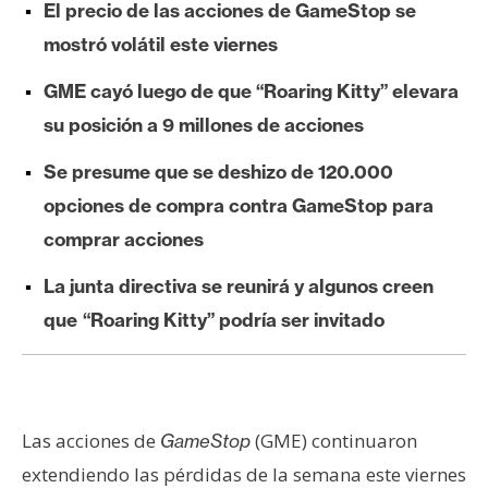
El precio de las acciones de GameStop se
e
mostró volátil este viernes
r
e
GME cayó luego de que “Roaring Kitty” elevara
u
su posición a 9 millones de acciones
m
Se presume que se deshizo de
120.000
I
opciones de compra contra GameStop para
A
comprar acciones
La junta directiva se reunirá y algunos creen
A
que
“Roaring Kitty” podría ser invitado
n
á
l
i
Las acciones de
(GME) continuaron
GameStop
s
i
extendiendo las pérdidas de la semana este viernes