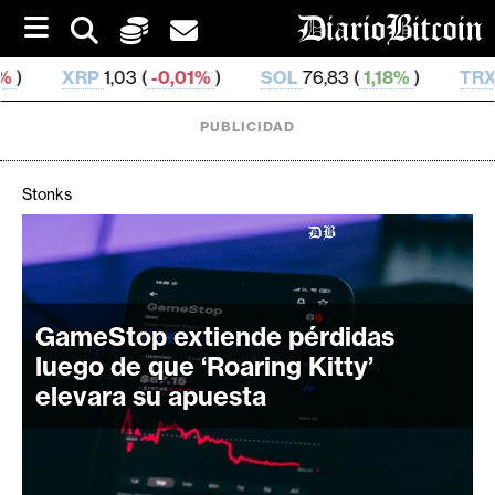
S
k
i
03 (
-0,01%
)
SOL
76,83 (
1,18%
)
TRX
0,329 919 (
-
p
t
o
PUBLICIDAD
c
o
n
Stonks
t
e
C
n
r
t
i
p
GameStop extiende pérdidas
t
luego de que ‘Roaring Kitty’
o
elevara su apuesta
M
e
r