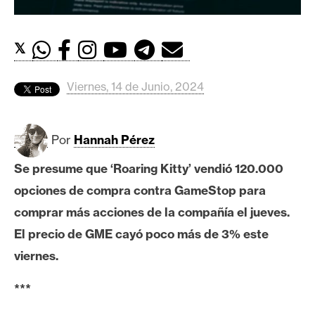
c
a
d
𝕏
o
s
Viernes, 14 de Junio, 2024
B
i
Por
Hannah Pérez
t
Se presume que ‘Roaring Kitty’ vendió
120.000
c
o
opciones de compra contra GameStop para
i
comprar más acciones de la compañía el jueves.
n
El precio de GME cayó poco más de 3% este
viernes.
E
***
t
h