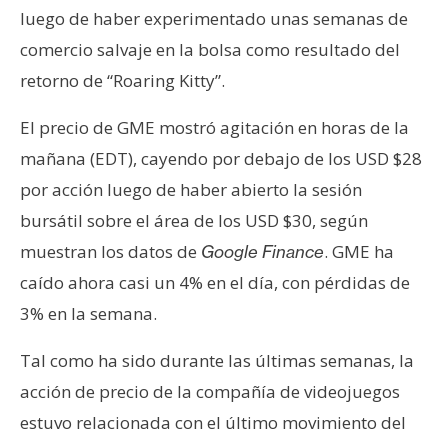
s
luego de haber experimentado unas semanas de
comercio salvaje en la bolsa como resultado del
N
retorno de “Roaring Kitty”.
o
El precio de GME mostró agitación en horas de la
t
a
mañana (EDT), cayendo por debajo de los USD $28
s
por acción luego de haber abierto la sesión
d
bursátil sobre el área de los USD $30, según
e
muestran los datos de
. GME ha
Google Finance
P
r
caído ahora casi un 4% en el día, con pérdidas de
e
3% en la semana.
n
s
Tal como ha sido durante las últimas semanas, la
a
acción de precio de la compañía de videojuegos
estuvo relacionada con el último movimiento del