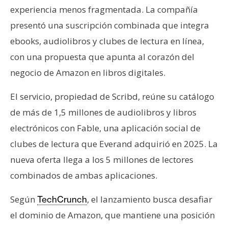
s
experiencia menos fragmentada. La compañía
presentó una suscripción combinada que integra
N
ebooks, audiolibros y clubes de lectura en línea,
o
con una propuesta que apunta al corazón del
t
negocio de Amazon en libros digitales.
a
s
El servicio, propiedad de Scribd, reúne su catálogo
d
de más de 1,5 millones de audiolibros y libros
e
electrónicos con Fable, una aplicación social de
P
r
clubes de lectura que Everand adquirió en 2025. La
e
nueva oferta llega a los 5 millones de lectores
n
combinados de ambas aplicaciones.
s
a
Según
, el lanzamiento busca desafiar
TechCrunch
el dominio de Amazon, que mantiene una posición