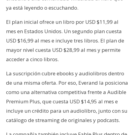
n
ya está leyendo o escuchando.
t
a
El plan inicial ofrece un libro por USD $11,99 al
c
mes en Estados Unidos. Un segundo plan cuesta
t
USD $16,99 al mes e incluye tres libros. El plan de
o
mayor nivel cuesta USD $28,99 al mes y permite
y
P
acceder a cinco libros.
u
b
La suscripción cubre ebooks y audiolibros dentro
l
de una misma oferta. Por eso, Everand la posiciona
i
como una alternativa competitiva frente a Audible
c
Premium Plus, que cuesta USD $14,95 al mes e
i
d
incluye un crédito para un audiolibro, junto con su
a
catálogo de streaming de originales y podcasts.
d
La compañía también incluye Fable Plus dentro de