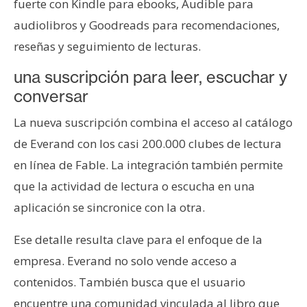
T
fuerte con Kindle para ebooks, Audible para
e
audiolibros y Goodreads para recomendaciones,
m
reseñas y seguimiento de lecturas.
a
s
una suscripción para leer, escuchar y
conversar
R
La nueva suscripción combina el acceso al catálogo
e
de Everand con los casi 200.000 clubes de lectura
c
en línea de Fable. La integración también permite
u
r
que la actividad de lectura o escucha en una
s
aplicación se sincronice con la otra.
o
s
Ese detalle resulta clave para el enfoque de la
empresa. Everand no solo vende acceso a
contenidos. También busca que el usuario
C
o
encuentre una comunidad vinculada al libro que