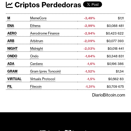
Criptos Perdedoras
M
MemeCore
-3,49%
$1,11
ENA
Ethena
-2,99%
$0,088 481
AERO
Aerodrome Finance
-2,94%
$0,423 622
ARB
Arbitrum
-2,09%
$0,077 393
NIGHT
Midnight
-2,03%
$0,018 441
ONDO
Ondo
-1,64%
$0,348 831
ADA
Cardano
-1,6%
$0,196 386
GRAM
Gram (prev. Toncoin)
-1,52%
$1,34
VIRTUAL
Virtuals Protocol
-1,5%
$0,562 83
FIL
Filecoin
-1,31%
$0,709 675
DiarioBitcoin.com