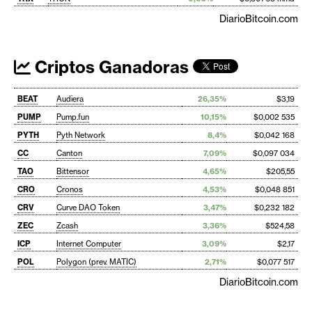
DiarioBitcoin.com
Criptos Ganadoras
BEAT
Audiera
26,35%
$3,19
PUMP
Pump.fun
10,15%
$0,002 535
PYTH
Pyth Network
8,4%
$0,042 168
CC
Canton
7,09%
$0,097 034
TAO
Bittensor
4,65%
$205,55
CRO
Cronos
4,53%
$0,048 851
CRV
Curve DAO Token
3,47%
$0,232 182
ZEC
Zcash
3,36%
$524,58
ICP
Internet Computer
3,09%
$2,17
POL
Polygon (prev. MATIC)
2,71%
$0,077 517
DiarioBitcoin.com