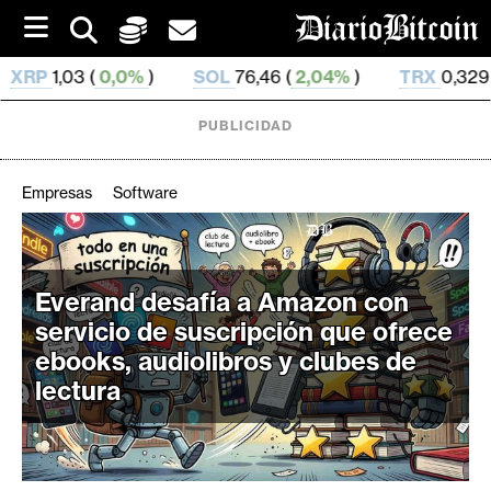
S
k
i
%
)
SOL
76,46 (
2,04%
)
TRX
0,329 212 (
0,05%
)
p
t
o
PUBLICIDAD
c
o
n
Empresas
Software
t
e
C
n
r
t
Everand desafía a Amazon con
i
servicio de suscripción que ofrece
p
t
ebooks, audiolibros y clubes de
o
lectura
M
e
r