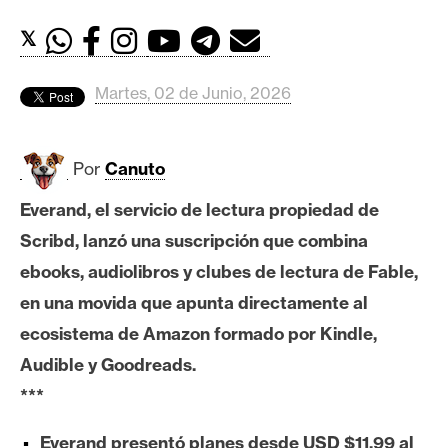
c
a
𝕏
d
o
Martes, 02 de Junio, 2026
s
Por
Canuto
B
i
Everand, el servicio de lectura propiedad de
t
Scribd, lanzó una suscripción que combina
c
o
ebooks, audiolibros y clubes de lectura de Fable,
i
en una movida que apunta directamente al
n
ecosistema de Amazon formado por Kindle,
Audible y Goodreads.
E
***
t
h
Everand presentó planes desde USD $11,99 al