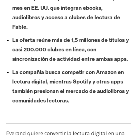
e
mes en EE. UU. que integran ebooks,
r
audiolibros y acceso a clubes de lectura de
e
Fable.
u
m
La oferta reúne más de 1,5 millones de títulos y
casi 200.000 clubes en línea, con
I
sincronización de actividad entre ambas apps.
A
La compañía busca competir con Amazon en
lectura digital, mientras Spotify y otras apps
A
también presionan el mercado de audiolibros y
n
comunidades lectoras.
á
l
i
s
i
Everand quiere convertir la lectura digital en una