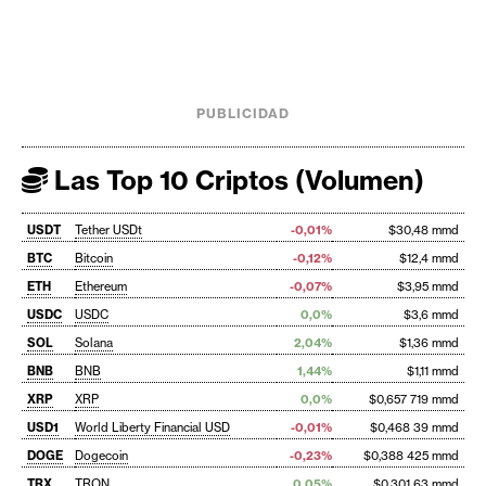
PUBLICIDAD
Las Top 10 Criptos (Volumen)
USDT
Tether USDt
-0,01%
$30,48 mmd
BTC
Bitcoin
-0,12%
$12,4 mmd
ETH
Ethereum
-0,07%
$3,95 mmd
USDC
USDC
0,0%
$3,6 mmd
SOL
Solana
2,04%
$1,36 mmd
BNB
BNB
1,44%
$1,11 mmd
XRP
XRP
0,0%
$0,657 719 mmd
USD1
World Liberty Financial USD
-0,01%
$0,468 39 mmd
DOGE
Dogecoin
-0,23%
$0,388 425 mmd
TRX
TRON
0,05%
$0,301 63 mmd