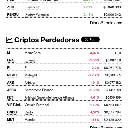
ZRO
LayerZero
2,62%
$0,840 303
PENGU
Pudgy Penguins
2,47%
$0,006 342
DiarioBitcoin.com
Criptos Perdedoras
M
MemeCore
-3,97%
$1,11
ENA
Ethena
-3,66%
$0,087 611
PI
Pi
-2,2%
$0,089 776
NIGHT
Midnight
-2,02%
$0,018 555
ARB
Arbitrum
-1,94%
$0,077 182
AERO
Aerodrome Finance
-1,69%
$0,429 58
FET
Artificial Superintelligence Alliance
-1,61%
$0,136 169
VIRTUAL
Virtuals Protocol
-1,59%
$0,564 867
ONDO
Ondo
-1,57%
$0,347 784
MNT
Mantle
-1,55%
$0,425 022
DiarioBitcoin.com