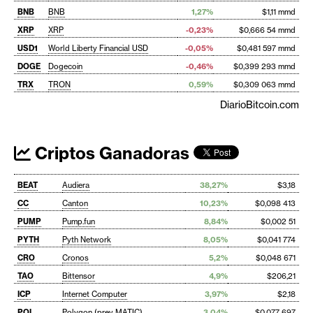
BNB
BNB
1,27%
$1,11 mmd
XRP
XRP
-0,23%
$0,666 54 mmd
USD1
World Liberty Financial USD
-0,05%
$0,481 597 mmd
DOGE
Dogecoin
-0,46%
$0,399 293 mmd
TRX
TRON
0,59%
$0,309 063 mmd
DiarioBitcoin.com
Criptos Ganadoras
BEAT
Audiera
38,27%
$3,18
CC
Canton
10,23%
$0,098 413
PUMP
Pump.fun
8,84%
$0,002 51
PYTH
Pyth Network
8,05%
$0,041 774
CRO
Cronos
5,2%
$0,048 671
TAO
Bittensor
4,9%
$206,21
ICP
Internet Computer
3,97%
$2,18
POL
Polygon (prev. MATIC)
3,04%
$0,077 697