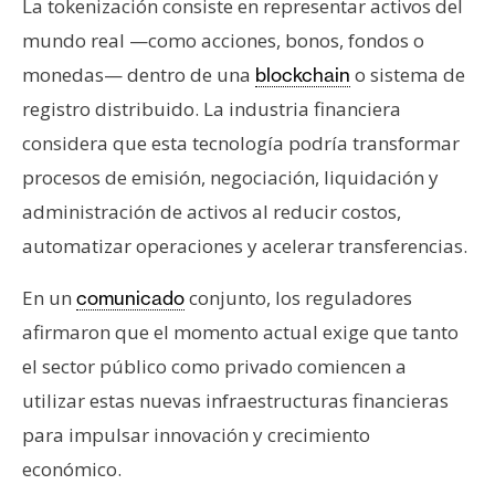
La tokenización consiste en representar activos del
n
mundo real —como acciones, bonos, fondos o
t
a
monedas— dentro de una
o sistema de
blockchain
c
registro distribuido. La industria financiera
t
considera que esta tecnología podría transformar
o
procesos de emisión, negociación, liquidación y
y
P
administración de activos al reducir costos,
u
automatizar operaciones y acelerar transferencias.
b
l
En un
conjunto, los reguladores
comunicado
i
afirmaron que el momento actual exige que tanto
c
el sector público como privado comiencen a
i
utilizar estas nuevas infraestructuras financieras
d
a
para impulsar innovación y crecimiento
d
económico.