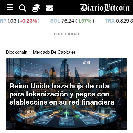
S
k
i
SOL
76,24 (
1,97%
)
TRX
0,329 398 (
0,59%
)
p
t
o
PUBLICIDAD
c
o
n
Blockchain
Mercado De Capitales
t
e
C
n
r
t
i
Reino Unido traza hoja de ruta
p
para tokenización y pagos con
t
stablecoins en su red financiera
o
M
e
r