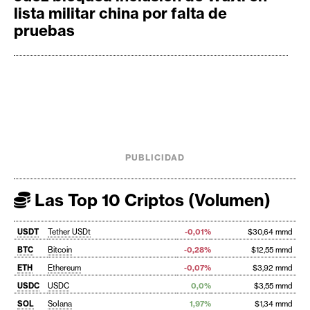
lista militar china por falta de
pruebas
PUBLICIDAD
Las Top 10 Criptos (Volumen)
USDT
Tether USDt
-0,01%
$30,64 mmd
BTC
Bitcoin
-0,28%
$12,55 mmd
ETH
Ethereum
-0,07%
$3,92 mmd
USDC
USDC
0,0%
$3,55 mmd
SOL
Solana
1,97%
$1,34 mmd