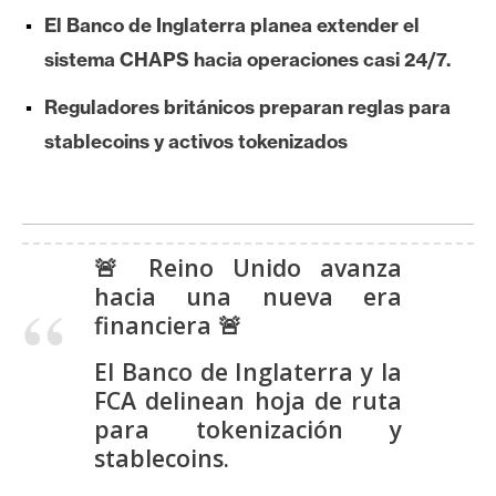
e
El Banco de Inglaterra planea extender el
r
sistema CHAPS hacia operaciones casi 24/7.
e
u
Reguladores británicos preparan reglas para
m
stablecoins y activos tokenizados
I
A
🚨 Reino Unido avanza
hacia una nueva era
A
financiera 🚨
n
á
El Banco de Inglaterra y la
l
FCA delinean hoja de ruta
i
para tokenización y
s
stablecoins.
i