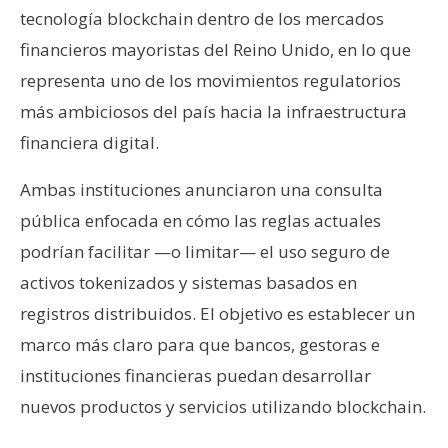
T
tecnología blockchain dentro de los mercados
e
financieros mayoristas del Reino Unido, en lo que
m
a
representa uno de los movimientos regulatorios
s
más ambiciosos del país hacia la infraestructura
financiera digital.
R
Ambas instituciones anunciaron una consulta
e
c
pública enfocada en cómo las reglas actuales
u
podrían facilitar —o limitar— el uso seguro de
r
activos tokenizados y sistemas basados en
s
registros distribuidos. El objetivo es establecer un
o
s
marco más claro para que bancos, gestoras e
instituciones financieras puedan desarrollar
nuevos productos y servicios utilizando blockchain.
C
o