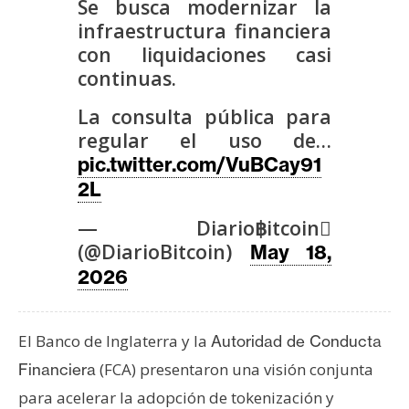
Se busca modernizar la
s
infraestructura financiera
con liquidaciones casi
N
continuas.
o
La consulta pública para
t
regular el uso de…
a
s
pic.twitter.com/VuBCay91
d
2L
e
— Diario฿itcoin
P
(@DiarioBitcoin)
May 18,
r
2026
e
n
s
El Banco de Inglaterra y la
Autoridad de Conducta
a
(FCA) presentaron una visión conjunta
Financiera
para acelerar la adopción de tokenización y