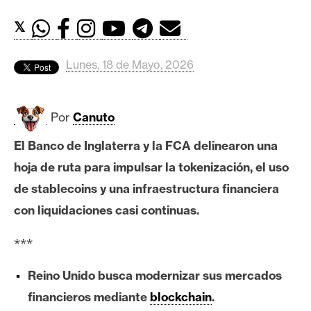
c
a
𝕏
d
o
Lunes, 18 de Mayo, 2026
s
Por
Canuto
B
i
El Banco de Inglaterra y la FCA delinearon una
t
hoja de ruta para impulsar la tokenización, el uso
c
o
de stablecoins y una infraestructura financiera
i
con liquidaciones casi continuas.
n
***
E
Reino Unido busca modernizar sus mercados
t
financieros mediante
blockchain
.
h