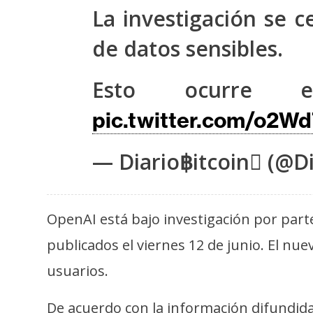
s
La investigación se c
a
de datos sensibles.
T
Esto ocurre 
e
pic.twitter.com/o2
m
a
s
— Diario฿itcoin (@Di
R
OpenAI está bajo investigación por parte
e
c
publicados el viernes 12 de junio. El nu
u
usuarios.
r
s
De acuerdo con la información difundid