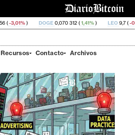
DOGE
0,070 312 (
1,41%
)
LEO
9,7 (
-0,46%
)
ZEC
Recursos
Contacto
Archivos