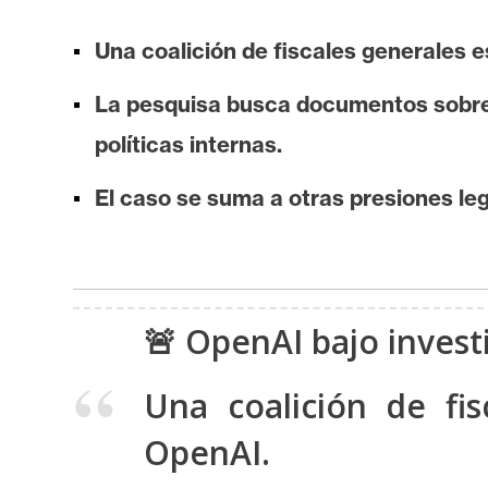
i
s
Una coalición de fiscales generales e
i
s
La pesquisa busca documentos sobre p
políticas internas.
N
El caso se suma a otras presiones le
o
t
a
s
d
🚨 OpenAI bajo investi
e
P
Una coalición de fi
r
OpenAI.
e
n