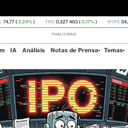
TRX
0,327 463 (
0,17%
)
HYPE
54,56 (
-3,01%
)
PUBLICIDAD
um
IA
Análisis
Notas de Prensa
Temas