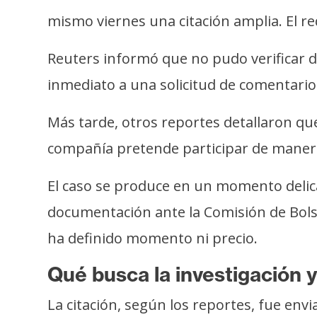
o
mismo viernes una citación amplia. El r
s
Reuters informó que no pudo verificar 
C
inmediato a una solicitud de comentarios
o
n
Más tarde, otros reportes detallaron qu
t
compañía pretende participar de manera c
a
c
El caso se produce en un momento delicad
t
o
documentación ante la Comisión de Bolsa
y
ha definido momento ni precio.
P
u
Qué busca la investigación 
b
l
La citación, según los reportes, fue envia