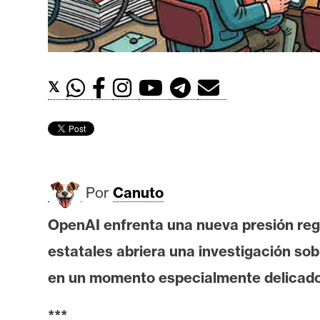
t
h
e
r
𝕏
e
u
m
I
Por
Canuto
A
OpenAI enfrenta una nueva presión regu
estatales abriera una investigación sob
A
n
en un momento especialmente delicado po
á
l
***