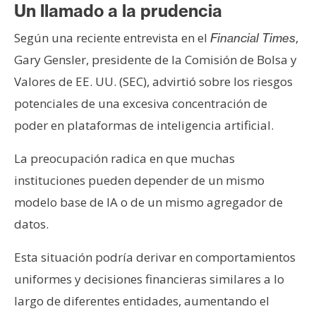
s
Un llamado a la prudencia
Según una reciente entrevista en el
,
Financial Times
N
Gary Gensler, presidente de la Comisión de Bolsa y
o
Valores de EE. UU. (SEC), advirtió sobre los riesgos
t
potenciales de una excesiva concentración de
a
poder en plataformas de inteligencia artificial.
s
d
La preocupación radica en que muchas
e
P
instituciones pueden depender de un mismo
r
modelo base de IA o de un mismo agregador de
e
datos.
n
s
Esta situación podría derivar en comportamientos
a
uniformes y decisiones financieras similares a lo
largo de diferentes entidades, aumentando el