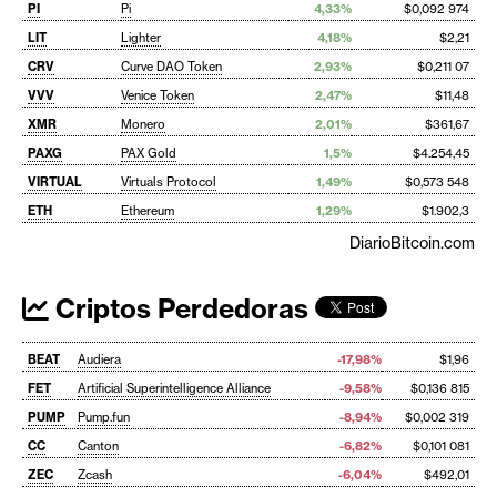
PI
Pi
4,33%
$0,092 974
LIT
Lighter
4,18%
$2,21
CRV
Curve DAO Token
2,93%
$0,211 07
VVV
Venice Token
2,47%
$11,48
XMR
Monero
2,01%
$361,67
PAXG
PAX Gold
1,5%
$4.254,45
VIRTUAL
Virtuals Protocol
1,49%
$0,573 548
ETH
Ethereum
1,29%
$1.902,3
DiarioBitcoin.com
Criptos Perdedoras
BEAT
Audiera
-17,98%
$1,96
FET
Artificial Superintelligence Alliance
-9,58%
$0,136 815
PUMP
Pump.fun
-8,94%
$0,002 319
CC
Canton
-6,82%
$0,101 081
ZEC
Zcash
-6,04%
$492,01