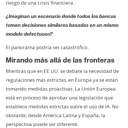
T
riesgo de una crisis financiera.
e
m
¿Imaginan un escenario donde todos los bancos
a
tomen decisiones similares basadas en un mismo
s
modelo defectuoso?
El panorama podría ser catastrófico.
R
e
Mirando más allá de las fronteras
c
u
Mientras que en EE.UU. se debate la necesidad de
r
regulaciones más estrictas, en Europa ya se están
s
tomando medidas proactivas. La Unión Europea
o
está en proceso de aprobar una legislación que
s
establece medidas estrictas sobre el uso de IA. No
obstante, desde América Latina y España, la
C
perspectiva puede ser diferente.
o