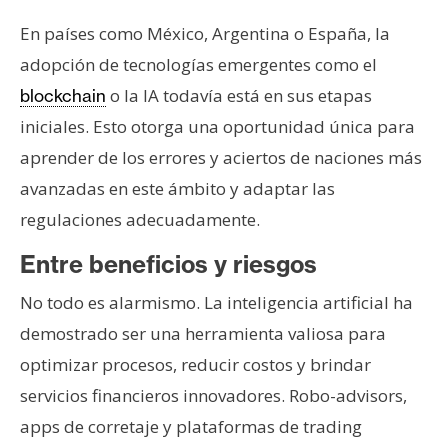
n
En países como México, Argentina o España, la
t
adopción de tecnologías emergentes como el
a
c
o la IA todavía está en sus etapas
blockchain
t
iniciales. Esto otorga una oportunidad única para
o
aprender de los errores y aciertos de naciones más
y
avanzadas en este ámbito y adaptar las
P
u
regulaciones adecuadamente.
b
Entre beneficios y riesgos
l
i
No todo es alarmismo. La inteligencia artificial ha
c
demostrado ser una herramienta valiosa para
i
optimizar procesos, reducir costos y brindar
d
a
servicios financieros innovadores. Robo-advisors,
d
apps de corretaje y plataformas de trading