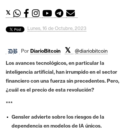
c
a
𝕏
d
o
Lunes, 16 de Octubre, 2023
s
𝕏
B
Por
DiarioBitcoin
@diariobitcoin
i
Los avances tecnológicos, en particular la
t
c
inteligencia artificial, han irrumpido en el sector
o
financiero con una fuerza sin precedentes. Pero,
i
¿cuál es el precio de esta revolución?
n
***
E
Gensler advierte sobre los riesgos de la
t
dependencia en modelos de IA únicos.
h