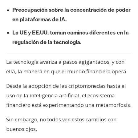
e
Preocupación sobre la concentración de poder
r
en plataformas de IA.
e
u
La UE y EE.UU. toman caminos diferentes en la
m
regulación de la tecnología.
I
La tecnología avanza a pasos agigantados, y con
A
ella, la manera en que el mundo financiero opera.
Desde la adopción de las criptomonedas hasta el
A
n
uso de la inteligencia artificial, el ecosistema
á
financiero está experimentando una metamorfosis.
l
i
Sin embargo, no todos ven estos cambios con
s
buenos ojos.
i