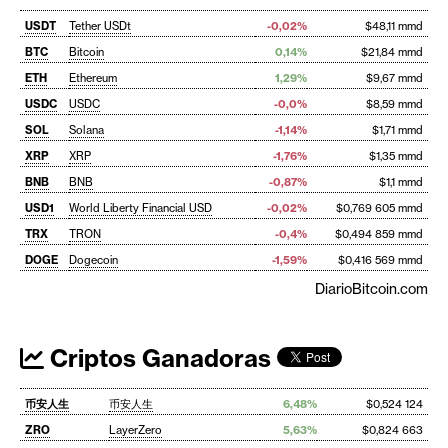
USDT
Tether USDt
-0,02%
$48,11 mmd
BTC
Bitcoin
0,14%
$21,84 mmd
ETH
Ethereum
1,29%
$9,67 mmd
USDC
USDC
-0,0%
$8,59 mmd
SOL
Solana
-1,14%
$1,71 mmd
XRP
XRP
-1,76%
$1,35 mmd
BNB
BNB
-0,87%
$1,1 mmd
USD1
World Liberty Financial USD
-0,02%
$0,769 605 mmd
TRX
TRON
-0,4%
$0,494 859 mmd
DOGE
Dogecoin
-1,59%
$0,416 569 mmd
DiarioBitcoin.com
Criptos Ganadoras
币安人生
币安人生
6,48%
$0,524 124
ZRO
LayerZero
5,63%
$0,824 663