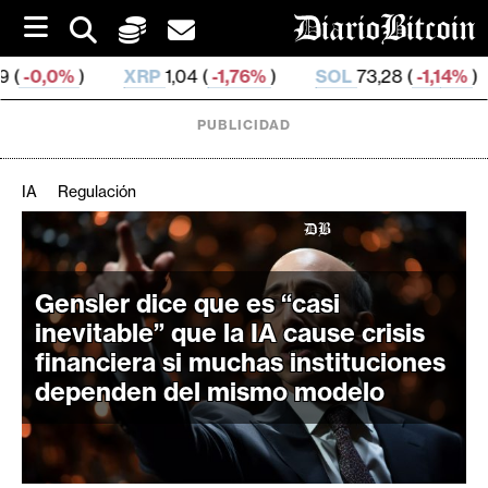
S
k
i
XRP
1,04 (
-1,76%
)
SOL
73,28 (
-1,14%
)
TRX
0,32
p
t
o
PUBLICIDAD
c
o
n
IA
Regulación
t
e
C
n
r
t
i
Gensler dice que es “casi
p
inevitable” que la IA cause crisis
t
financiera si muchas instituciones
o
dependen del mismo modelo
M
e
r