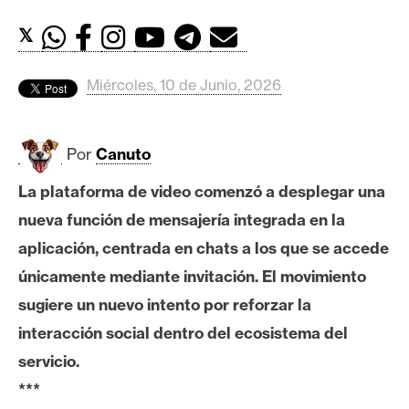
c
a
𝕏
d
o
Miércoles, 10 de Junio, 2026
s
Por
Canuto
B
i
La plataforma de video comenzó a desplegar una
t
nueva función de mensajería integrada en la
c
o
aplicación, centrada en chats a los que se accede
i
únicamente mediante invitación. El movimiento
n
sugiere un nuevo intento por reforzar la
interacción social dentro del ecosistema del
E
servicio.
t
***
h