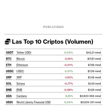
PUBLICIDAD
Las Top 10 Criptos (Volumen)
USDT
Tether USDt
0,03%
$42,21 mmd
BTC
Bitcoin
-0,16%
$17,81 mmd
ETH
Ethereum
-0,01%
$7,59 mmd
USDC
USDC
0,01%
$7,09 mmd
XRP
XRP
-1,93%
$1,48 mmd
SOL
Solana
-0,77%
$1,35 mmd
BNB
BNB
-0,98%
$1,08 mmd
ADA
Cardano
6,16%
$0,833 966 mmd
USD1
World Liberty Financial USD
0,05%
$0,603 031 mmd