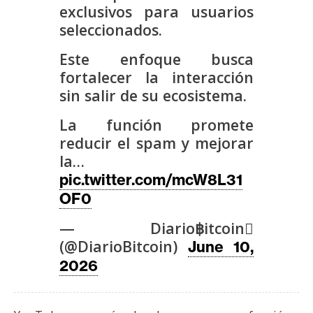
s
exclusivos para usuarios
seleccionados.
N
Este enfoque busca
o
fortalecer la interacción
t
sin salir de su ecosistema.
a
La función promete
s
reducir el spam y mejorar
d
la…
e
P
pic.twitter.com/mcW8L31
r
OF0
e
— Diario฿itcoin
n
(@DiarioBitcoin)
June 10,
s
a
2026