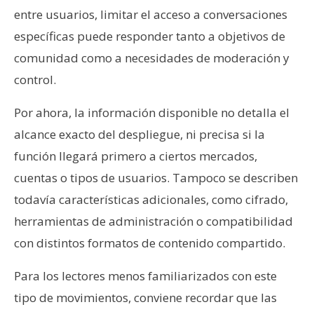
n
entre usuarios, limitar el acceso a conversaciones
t
específicas puede responder tanto a objetivos de
a
comunidad como a necesidades de moderación y
c
control.
t
o
Por ahora, la información disponible no detalla el
y
P
alcance exacto del despliegue, ni precisa si la
u
función llegará primero a ciertos mercados,
b
cuentas o tipos de usuarios. Tampoco se describen
l
todavía características adicionales, como cifrado,
i
herramientas de administración o compatibilidad
c
i
con distintos formatos de contenido compartido.
d
a
Para los lectores menos familiarizados con este
d
tipo de movimientos, conviene recordar que las