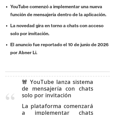
e
YouTube comenzó a implementar una nueva
r
función de mensajería dentro de la aplicación.
e
u
La novedad gira en torno a chats con acceso
m
solo por invitación.
El anuncio fue reportado el 10 de junio de 2026
I
por Abner Li.
A
A
n
🚨 YouTube lanza sistema
á
de mensajería con chats
l
solo por invitación
i
s
La plataforma comenzará
i
a implementar chats