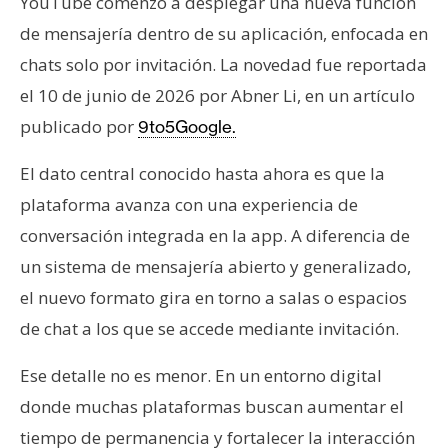
T
YouTube comenzó a desplegar una nueva función
e
de mensajería dentro de su aplicación, enfocada en
m
chats solo por invitación. La novedad fue reportada
a
el 10 de junio de 2026 por Abner Li, en un artículo
s
publicado por
9to5Google.
R
El dato central conocido hasta ahora es que la
e
plataforma avanza con una experiencia de
c
conversación integrada en la app. A diferencia de
u
un sistema de mensajería abierto y generalizado,
r
s
el nuevo formato gira en torno a salas o espacios
o
de chat a los que se accede mediante invitación.
s
Ese detalle no es menor. En un entorno digital
donde muchas plataformas buscan aumentar el
C
tiempo de permanencia y fortalecer la interacción
o