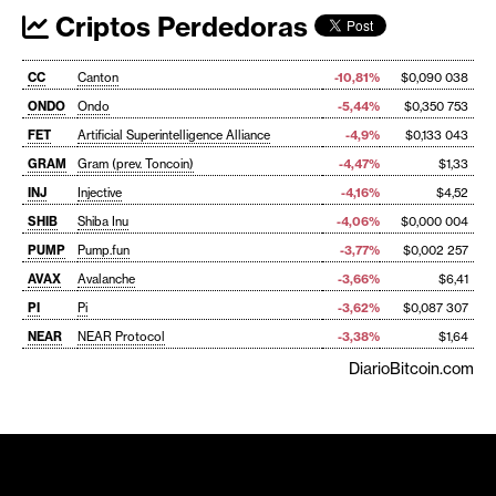
Criptos Perdedoras
CC
Canton
-10,81%
$0,090 038
ONDO
Ondo
-5,44%
$0,350 753
FET
Artificial Superintelligence Alliance
-4,9%
$0,133 043
GRAM
Gram (prev. Toncoin)
-4,47%
$1,33
INJ
Injective
-4,16%
$4,52
SHIB
Shiba Inu
-4,06%
$0,000 004
PUMP
Pump.fun
-3,77%
$0,002 257
AVAX
Avalanche
-3,66%
$6,41
PI
Pi
-3,62%
$0,087 307
NEAR
NEAR Protocol
-3,38%
$1,64
DiarioBitcoin.com