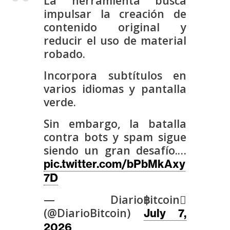
La herramienta busca
s
impulsar la creación de
contenido original y
reducir el uso de material
N
robado.
o
t
Incorpora subtítulos en
a
varios idiomas y pantalla
s
verde.
d
e
Sin embargo, la batalla
P
contra bots y spam sigue
r
siendo un gran desafío.…
e
pic.twitter.com/bPbMkAxy
n
7D
s
a
— Diario฿itcoin
(@DiarioBitcoin)
July 7,
2026