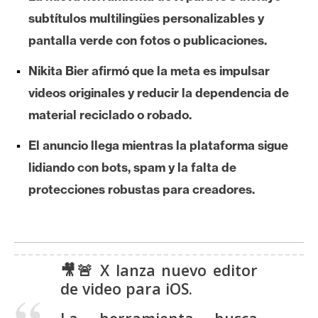
e
subtítulos multilingües personalizables y
r
pantalla verde con fotos o publicaciones.
e
u
Nikita Bier afirmó que la meta es impulsar
m
videos originales y reducir la dependencia de
material reciclado o robado.
I
El anuncio llega mientras la plataforma sigue
A
lidiando con bots, spam y la falta de
protecciones robustas para creadores.
A
n
á
l
🎥🚨 X lanza nuevo editor
i
de video para iOS.
s
i