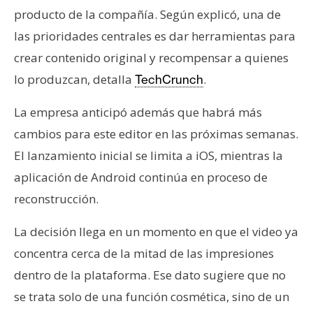
n
producto de la compañía. Según explicó, una de
t
las prioridades centrales es dar herramientas para
a
crear contenido original y recompensar a quienes
c
lo produzcan, detalla
.
TechCrunch
t
o
La empresa anticipó además que habrá más
y
P
cambios para este editor en las próximas semanas.
u
El lanzamiento inicial se limita a iOS, mientras la
b
aplicación de Android continúa en proceso de
l
reconstrucción.
i
c
La decisión llega en un momento en que el video ya
i
concentra cerca de la mitad de las impresiones
d
a
dentro de la plataforma. Ese dato sugiere que no
d
se trata solo de una función cosmética, sino de un