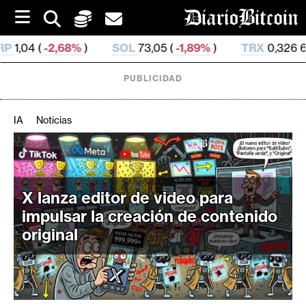
S
k
i
SOL
73,05 (
-1,89%
)
TRX
0,326 639 (
-0,35%
)
p
t
o
PUBLICIDAD
c
o
n
IA
Noticias
t
e
C
n
r
t
i
X lanza editor de video para
p
impulsar la creación de contenido
t
original
o
M
e
r