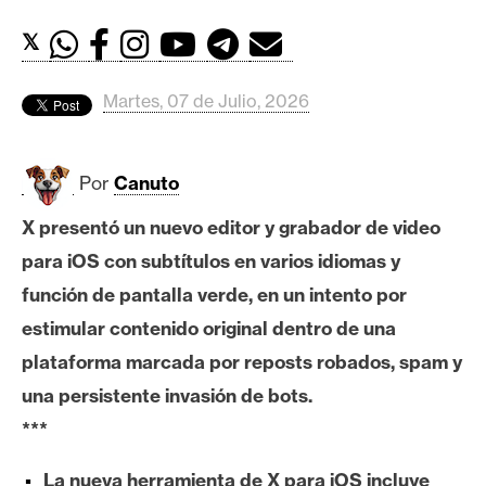
c
a
𝕏
d
o
Martes, 07 de Julio, 2026
s
Por
Canuto
B
i
X presentó un nuevo editor y grabador de video
t
para iOS con subtítulos en varios idiomas y
c
o
función de pantalla verde, en un intento por
i
estimular contenido original dentro de una
n
plataforma marcada por reposts robados, spam y
una persistente invasión de bots.
E
***
t
h
La nueva herramienta de X para iOS incluye