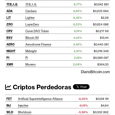
币安人生
币安人生
8,77%
$0,542 881
ADA
Cardano
6,65%
$0,203 684
LIT
Lighter
6,42%
$2,28
ZRO
LayerZero
6,23%
$0,824 088
CRV
Curve DAO Token
6,16%
$0,217 69
BSV
Bitcoin SV
4,43%
$13,44
AERO
Aerodrome Finance
3,45%
$0,440 381
NIGHT
Midnight
2,91%
$0,019 349
PI
Pi
2,18%
$0,089 097
XMR
Monero
2,08%
$364,33
DiarioBitcoin.com
Criptos Perdedoras
FET
Artificial Superintelligence Alliance
-6,25%
$0,138 151
INJ
Injective
-6,19%
$4,64
WLD
Worldcoin
-5,96%
$0,302 862