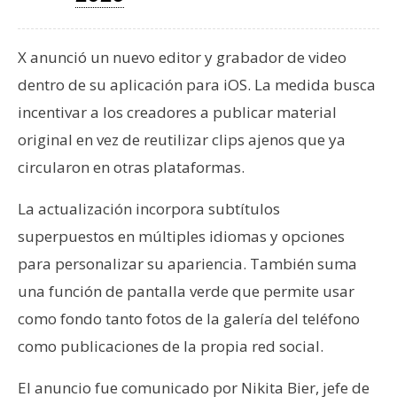
T
e
m
X anunció un nuevo editor y grabador de video
a
dentro de su aplicación para iOS. La medida busca
s
incentivar a los creadores a publicar material
original en vez de reutilizar clips ajenos que ya
R
circularon en otras plataformas.
e
c
La actualización incorpora subtítulos
u
superpuestos en múltiples idiomas y opciones
r
s
para personalizar su apariencia. También suma
o
una función de pantalla verde que permite usar
s
como fondo tanto fotos de la galería del teléfono
como publicaciones de la propia red social.
C
El anuncio fue comunicado por Nikita Bier, jefe de
o