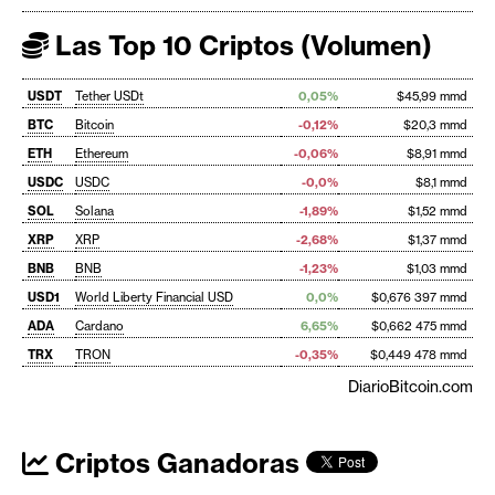
Las Top 10 Criptos (Volumen)
USDT
Tether USDt
0,05%
$45,99 mmd
BTC
Bitcoin
-0,12%
$20,3 mmd
ETH
Ethereum
-0,06%
$8,91 mmd
USDC
USDC
-0,0%
$8,1 mmd
SOL
Solana
-1,89%
$1,52 mmd
XRP
XRP
-2,68%
$1,37 mmd
BNB
BNB
-1,23%
$1,03 mmd
USD1
World Liberty Financial USD
0,0%
$0,676 397 mmd
ADA
Cardano
6,65%
$0,662 475 mmd
TRX
TRON
-0,35%
$0,449 478 mmd
DiarioBitcoin.com
Criptos Ganadoras