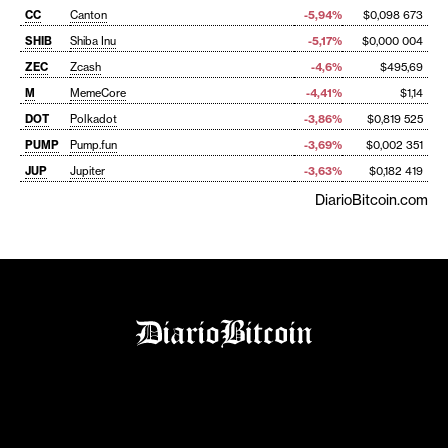
CC
Canton
-5,94%
$0,098 673
SHIB
Shiba Inu
-5,17%
$0,000 004
ZEC
Zcash
-4,6%
$495,69
M
MemeCore
-4,41%
$1,14
DOT
Polkadot
-3,86%
$0,819 525
PUMP
Pump.fun
-3,69%
$0,002 351
JUP
Jupiter
-3,63%
$0,182 419
DiarioBitcoin.com