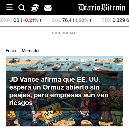
S
k
i
SOL
76,4 (
1,58%
)
TRX
0,329 644 (
0,27%
)
H
p
t
o
PUBLICIDAD
c
o
n
Forex
Mercados
t
e
C
n
r
t
JD Vance afirma que EE. UU.
i
espera un Ormuz abierto sin
p
t
peajes, pero empresas aún ven
o
riesgos
M
e
r