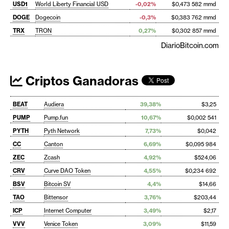
USD1
World Liberty Financial USD
-0,02%
$0,473 582 mmd
DOGE
Dogecoin
-0,3%
$0,383 762 mmd
TRX
TRON
0,27%
$0,302 857 mmd
DiarioBitcoin.com
Criptos Ganadoras
BEAT
Audiera
39,38%
$3,25
PUMP
Pump.fun
10,67%
$0,002 541
PYTH
Pyth Network
7,73%
$0,042
CC
Canton
6,69%
$0,095 984
ZEC
Zcash
4,92%
$524,06
CRV
Curve DAO Token
4,55%
$0,234 692
BSV
Bitcoin SV
4,4%
$14,66
TAO
Bittensor
3,76%
$203,44
ICP
Internet Computer
3,49%
$2,17
VVV
Venice Token
3,09%
$11,59