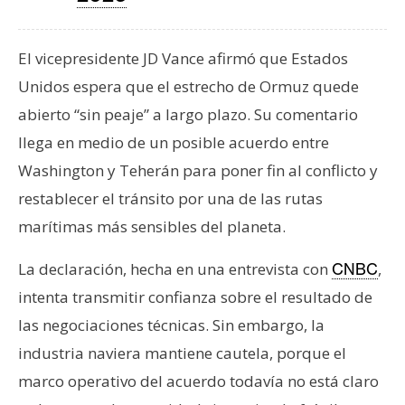
T
e
m
El vicepresidente JD Vance afirmó que Estados
a
Unidos espera que el estrecho de Ormuz quede
s
abierto “sin peaje” a largo plazo. Su comentario
llega en medio de un posible acuerdo entre
R
Washington y Teherán para poner fin al conflicto y
e
c
restablecer el tránsito por una de las rutas
u
marítimas más sensibles del planeta.
r
s
La declaración, hecha en una entrevista con
,
CNBC
o
intenta transmitir confianza sobre el resultado de
s
las negociaciones técnicas. Sin embargo, la
industria naviera mantiene cautela, porque el
C
marco operativo del acuerdo todavía no está claro
o