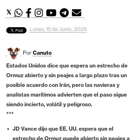
c
a
𝕏
d
o
Lunes, 15 de Junio, 2026
s
Por
Canuto
B
i
Estados Unidos dice que espera un estrecho de
t
Ormuz abierto y sin peajes a largo plazo tras un
c
o
posible acuerdo con Irán, pero las navieras y
i
analistas marítimos advierten que el paso sigue
n
siendo incierto, volátil y peligroso.
***
E
JD Vance dijo que EE. UU. espera que el
t
h
estrecho de Ormuz quede abierto sin peajes a