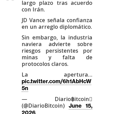
largo plazo tras acuerdo
s
con Irán.
JD Vance señala confianza
N
en un arreglo diplomático.
o
t
Sin embargo, la industria
a
naviera advierte sobre
s
riesgos persistentes por
d
minas y falta de
e
protocolos claros.
P
r
La apertura…
e
pic.twitter.com/6h1AbHcW
n
5n
s
a
— Diario฿itcoin
(@DiarioBitcoin)
June 15,
2026