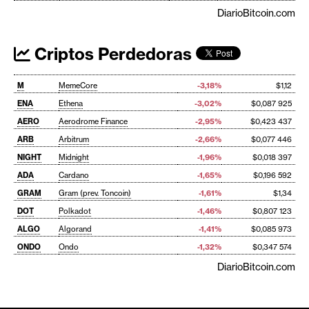
DiarioBitcoin.com
Criptos Perdedoras
M
MemeCore
-3,18%
$1,12
ENA
Ethena
-3,02%
$0,087 925
AERO
Aerodrome Finance
-2,95%
$0,423 437
ARB
Arbitrum
-2,66%
$0,077 446
NIGHT
Midnight
-1,96%
$0,018 397
ADA
Cardano
-1,65%
$0,196 592
GRAM
Gram (prev. Toncoin)
-1,61%
$1,34
DOT
Polkadot
-1,46%
$0,807 123
ALGO
Algorand
-1,41%
$0,085 973
ONDO
Ondo
-1,32%
$0,347 574
DiarioBitcoin.com