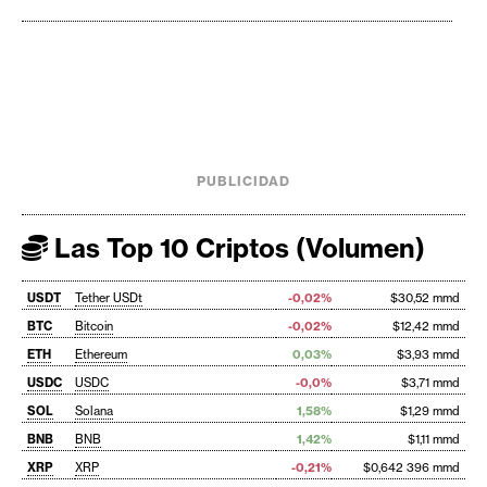
PUBLICIDAD
Las Top 10 Criptos (Volumen)
USDT
Tether USDt
-0,02%
$30,52 mmd
BTC
Bitcoin
-0,02%
$12,42 mmd
ETH
Ethereum
0,03%
$3,93 mmd
USDC
USDC
-0,0%
$3,71 mmd
SOL
Solana
1,58%
$1,29 mmd
BNB
BNB
1,42%
$1,11 mmd
XRP
XRP
-0,21%
$0,642 396 mmd