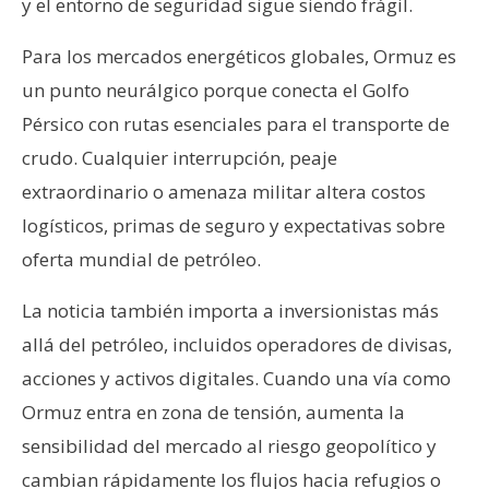
y el entorno de seguridad sigue siendo frágil.
n
t
Para los mercados energéticos globales, Ormuz es
a
un punto neurálgico porque conecta el Golfo
c
Pérsico con rutas esenciales para el transporte de
t
o
crudo. Cualquier interrupción, peaje
y
extraordinario o amenaza militar altera costos
P
logísticos, primas de seguro y expectativas sobre
u
oferta mundial de petróleo.
b
l
La noticia también importa a inversionistas más
i
allá del petróleo, incluidos operadores de divisas,
c
i
acciones y activos digitales. Cuando una vía como
d
Ormuz entra en zona de tensión, aumenta la
a
sensibilidad del mercado al riesgo geopolítico y
d
cambian rápidamente los flujos hacia refugios o