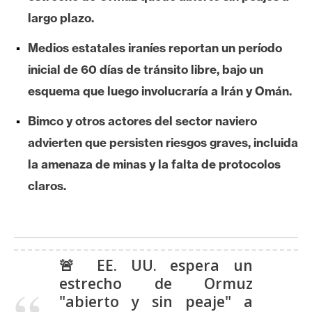
e
largo plazo.
r
e
Medios estatales iraníes reportan un período
u
inicial de 60 días de tránsito libre, bajo un
m
esquema que luego involucraría a Irán y Omán.
Bimco y otros actores del sector naviero
I
advierten que persisten riesgos graves, incluida
A
la amenaza de minas y la falta de protocolos
claros.
A
n
á
l
🚨 EE. UU. espera un
i
estrecho de Ormuz
s
"abierto y sin peaje" a
i