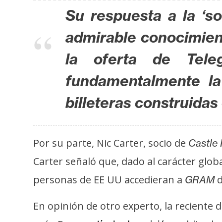
o
Su respuesta a la ‘s
s
admirable conocimien
C
la oferta de Tele
o
fundamentalmente la
n
t
billeteras construida
a
c
t
Por su parte, Nic Carter, socio de
Castle 
o
y
Carter señaló que, dado al carácter glob
P
personas de EE UU accedieran a
d
GRAM
u
b
En opinión de otro experto, la reciente
l