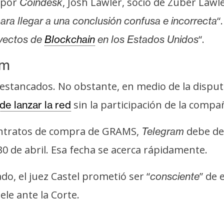
 por
, Josh Lawler, socio de Zuber Lawl
Coindesk
“
ara llegar a una conclusión confusa e incorrecta
“.
oyectos de
Blockchain
en los Estados Unidos
am
estancados. No obstante, en medio de la dispu
sin la participación de la compa
de lanzar la red
ontratos de compra de GRAMS,
debe dev
Telegram
30 de abril. Esa fecha se acerca rápidamente.
do, el juez Castel prometió ser “
” de 
consciente
ele ante la Corte.