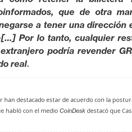
oinformados, que de otra m
egarse a tener una dirección 
le[…]
Por lo tanto, cualquier re
 extranjero podría revender 
.
do real
or han destacado estar de acuerdo con la postura
ue habló con el medio
destacó que Cast
CoinDesk