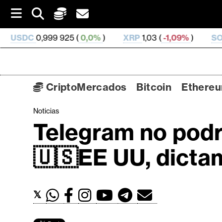
S
k
i
9 925 (
0,0%
)
XRP
1,03 (
-1,09%
)
SOL
73,88 (
0,7
p
t
o
c
o
CriptoMercados
Bitcoin
Ethere
n
t
Noticias
C
e
Telegram no podr
n
r
t
i
🇺🇸EE UU, dictam
p
t
o
𝕏
M
e