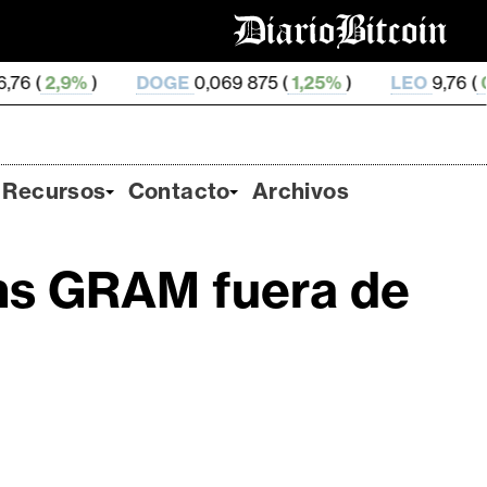
DOGE
0,069 875 (
1,25%
)
LEO
9,76 (
0,2%
)
ZE
Recursos
Contacto
Archivos
ens GRAM fuera de