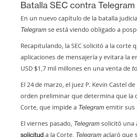
Batalla SEC contra Telegram
t
h
En un nuevo capítulo de la batalla judici
e
se está viendo obligado a pos
Telegram
r
e
Recapitulando, la SEC solicitó a la corte
u
m
aplicaciones de mensajería y evitara la 
USD $1,7 mil millones en una venta de
t
I
El 24 de marzo, el juez P. Kevin Castel de
A
orden preliminar que determina que la d
Corte, que impide a
emitir sus
Telegram
A
n
El viernes pasado,
solicitó una
Telegram
á
l
a la Corte,
aclaró que s
solicitud
Telegram