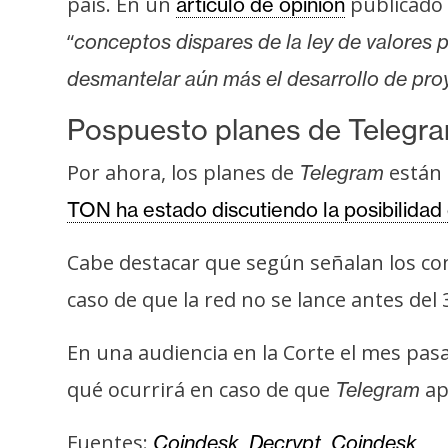
país. En un
publicado
artículo de opinión
i
c
“
conceptos dispares de la ley de valores p
i
desmantelar aún más el desarrollo de pr
d
a
Pospuesto planes de Telegr
d
Por ahora, los planes de
están 
Telegram
TON ha estado discutiendo la posibilidad 
Cabe destacar que según señalan los c
caso de que la red no se lance antes del 
En una audiencia en la Corte el mes pasa
qué ocurrirá en caso de que
ap
Telegram
Fuentes:
,
,
Coindesk
Decrypt
Coindesk