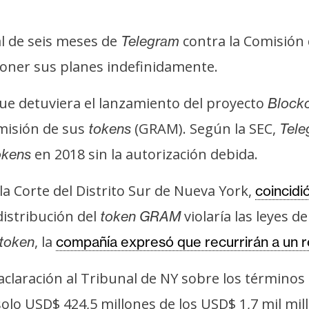
al de seis meses de
contra la Comisión 
Telegram
poner sus planes indefinidamente.
 que detuviera el lanzamiento del proyecto
Block
emisión de sus
(GRAM). Según la SEC,
tokens
Tele
en 2018 sin la autorización debida.
okens
 la Corte del Distrito Sur de Nueva York,
coincidi
istribución del
violaría las leyes de
token
GRAM
, la
token
compañía expresó que recurrirán a un 
 aclaración al Tribunal de NY sobre los término
olo USD$ 424,5 millones de los USD$ 1,7 mil mil