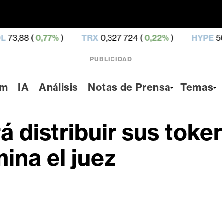
7%
)
TRX
0,327 724 (
0,22%
)
HYPE
56,76 (
2,9%
)
PUBLICIDAD
um
IA
Análisis
Notas de Prensa
Temas
á distribuir sus tok
ina el juez