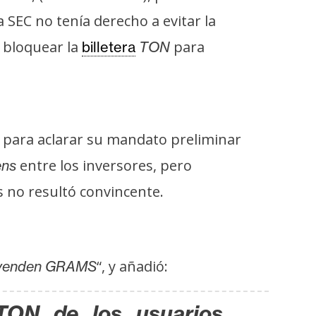
SEC no tenía derecho a evitar la
bloquear la
para
billetera
TON
para aclarar su mandato preliminar
entre los inversores, pero
ens
no resultó convincente.
“, y añadió:
o venden GRAMS
 TON de los usuarios