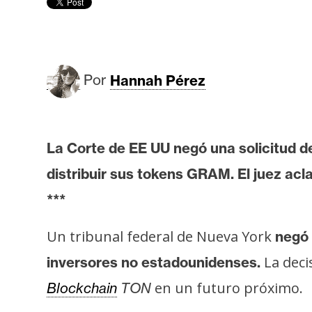
r
c
a
d
o
Por
Hannah Pérez
s
B
La Corte de EE UU negó una solicitud 
i
distribuir
sus tokens GRAM. El juez aclar
t
***
c
o
Un tribunal federal de Nueva York
negó 
i
n
La deci
inversores no estadounidenses.
en un futuro próximo.
Blockchain
TON
E