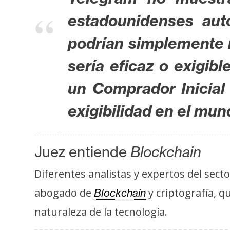
s
estadounidenses aut
a
podrían simplemente n
T
sería eficaz o exigib
e
un Comprador Inicial
m
a
exigibilidad en el mun
s
Juez entiende
Blockchain
R
e
Diferentes analistas y expertos del sect
c
u
abogado de
y criptografía, q
Blockchain
r
naturaleza de la tecnología.
s