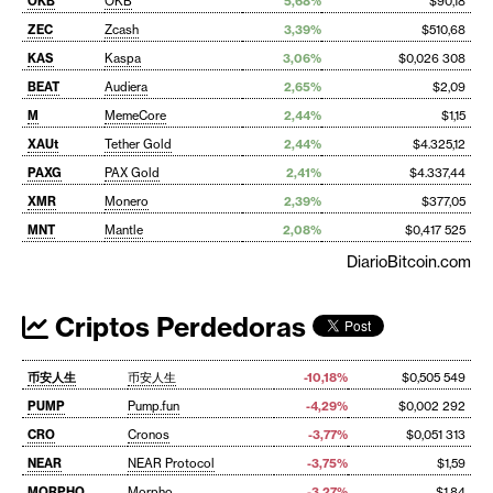
OKB
OKB
5,68%
$90,18
ZEC
Zcash
3,39%
$510,68
KAS
Kaspa
3,06%
$0,026 308
BEAT
Audiera
2,65%
$2,09
M
MemeCore
2,44%
$1,15
XAUt
Tether Gold
2,44%
$4.325,12
PAXG
PAX Gold
2,41%
$4.337,44
XMR
Monero
2,39%
$377,05
MNT
Mantle
2,08%
$0,417 525
DiarioBitcoin.com
Criptos Perdedoras
币安人生
币安人生
-10,18%
$0,505 549
PUMP
Pump.fun
-4,29%
$0,002 292
CRO
Cronos
-3,77%
$0,051 313
NEAR
NEAR Protocol
-3,75%
$1,59
MORPHO
Morpho
-3,27%
$1,84