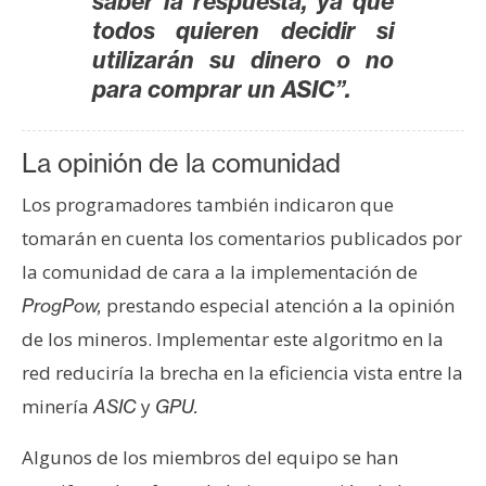
saber la respuesta, ya que
n
todos quieren decidir si
t
utilizarán su dinero o no
a
para comprar un ASIC”.
c
t
o
La opinión de la comunidad
y
Los programadores también indicaron que
P
u
tomarán en cuenta los comentarios publicados por
b
la comunidad de cara a la implementación de
l
prestando especial atención a la opinión
ProgPow,
i
de los mineros. Implementar este algoritmo en la
c
i
red reduciría la brecha en la eficiencia vista entre la
d
minería
y
ASIC
GPU.
a
d
Algunos de los miembros del equipo se han