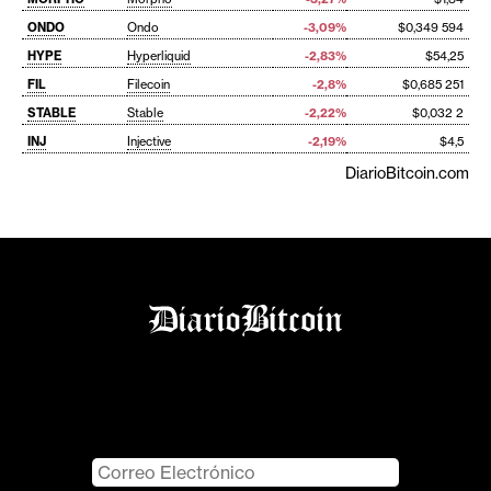
ONDO
Ondo
-3,09%
$0,349 594
HYPE
Hyperliquid
-2,83%
$54,25
FIL
Filecoin
-2,8%
$0,685 251
STABLE
Stable
-2,22%
$0,032 2
INJ
Injective
-2,19%
$4,5
DiarioBitcoin.com