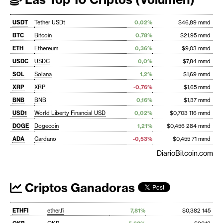
USDT
Tether USDt
0,02%
$46,89 mmd
BTC
Bitcoin
0,78%
$21,95 mmd
ETH
Ethereum
0,36%
$9,03 mmd
USDC
USDC
0,0%
$7,84 mmd
SOL
Solana
1,2%
$1,69 mmd
XRP
XRP
-0,76%
$1,65 mmd
BNB
BNB
0,16%
$1,37 mmd
USD1
World Liberty Financial USD
0,02%
$0,703 116 mmd
DOGE
Dogecoin
1,21%
$0,456 284 mmd
ADA
Cardano
-0,53%
$0,455 71 mmd
DiarioBitcoin.com
Criptos Ganadoras
ETHFI
ether.fi
7,81%
$0,382 145