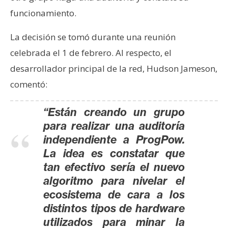
e
funcionamiento.
r
e
La decisión se tomó durante una reunión
u
celebrada el 1 de febrero. Al respecto, el
m
desarrollador principal de la red, Hudson Jameson,
comentó:
I
A
“Están creando un grupo
para realizar una auditoría
independiente a ProgPow.
A
La idea es constatar que
n
tan efectivo sería el nuevo
á
algoritmo para nivelar el
l
ecosistema de cara a los
i
s
distintos tipos de hardware
i
utilizados para minar la