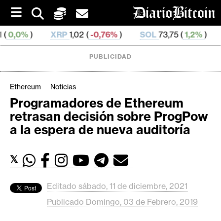
S
k
i
XRP
1,02 (
-0,76%
)
SOL
73,75 (
1,2%
)
TRX
0,327 
p
t
o
PUBLICIDAD
c
o
n
Ethereum
Noticias
t
Programadores de Ethereum
e
C
retrasan decisión sobre ProgPow
n
r
t
a la espera de nueva auditoría
i
p
𝕏
t
o
M
Editado sábado, 11 de diciembre, 2021
e
Publicado Domingo, 03 de Febrero, 2019
r