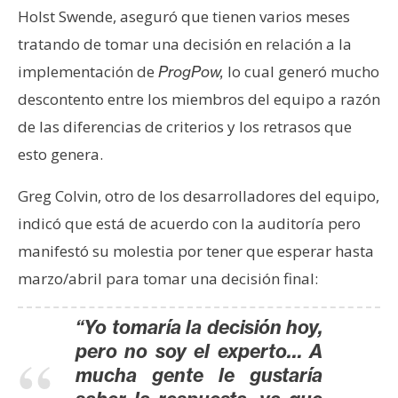
T
Holst Swende, aseguró que tienen varios meses
e
tratando de tomar una decisión en relación a la
m
a
implementación de
lo cual generó mucho
ProgPow,
s
descontento entre los miembros del equipo a razón
de las diferencias de criterios y los retrasos que
R
esto genera.
e
c
Greg Colvin, otro de los desarrolladores del equipo,
u
indicó que está de acuerdo con la auditoría pero
r
manifestó su molestia por tener que esperar hasta
s
marzo/abril para tomar una decisión final:
o
s
“Yo tomaría la decisión hoy,
pero no soy el experto… A
C
mucha gente le gustaría
o