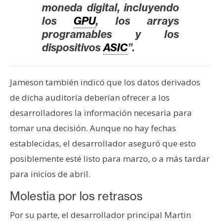
s
moneda digital, incluyendo
los
GPU
, los arrays
programables y los
N
dispositivos
ASIC
”.
o
t
a
Jameson también indicó que los datos derivados
s
de dicha auditoría deberían ofrecer a los
d
desarrolladores la información necesaria para
e
P
tomar una decisión. Aunque no hay fechas
r
establecidas, el desarrollador aseguró que esto
e
posiblemente esté listo para marzo, o a más tardar
n
para inicios de abril.
s
a
Molestia por los retrasos
Por su parte, el desarrollador principal Martin