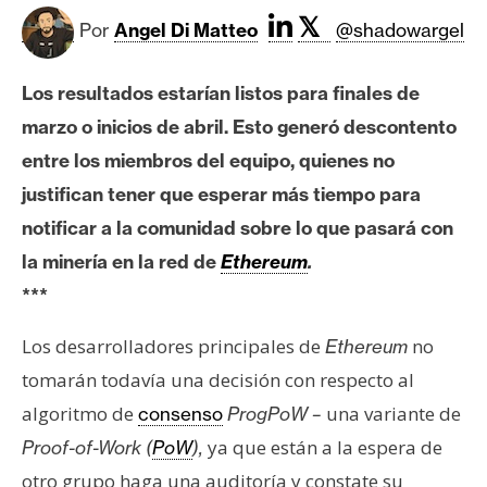
c
𝕏
a
Por
Angel Di Matteo
@shadowargel
d
o
Los resultados estarían listos para finales de
s
marzo o inicios de abril. Esto generó descontento
entre los miembros del equipo, quienes no
B
justifican tener que esperar más tiempo para
i
notificar a la comunidad sobre lo que pasará con
t
la minería en la red de
Ethereum
.
c
o
***
i
Los desarrolladores principales de
no
Ethereum
n
tomarán todavía una decisión con respecto al
algoritmo de
una variante de
consenso
ProgPoW –
E
ya que están a la espera de
Proof-of-Work (
PoW
),
t
h
otro grupo haga una auditoría y constate su