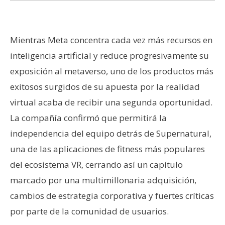
s
N
Mientras Meta concentra cada vez más recursos en
o
inteligencia artificial y reduce progresivamente su
t
exposición al metaverso, uno de los productos más
a
exitosos surgidos de su apuesta por la realidad
s
virtual acaba de recibir una segunda oportunidad.
d
e
La compañía confirmó que permitirá la
P
independencia del equipo detrás de Supernatural,
r
una de las aplicaciones de fitness más populares
e
del ecosistema VR, cerrando así un capítulo
n
s
marcado por una multimillonaria adquisición,
a
cambios de estrategia corporativa y fuertes críticas
por parte de la comunidad de usuarios.