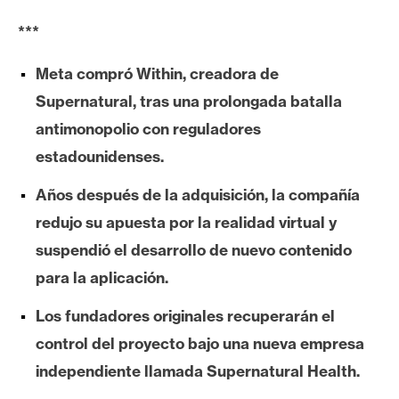
e
***
r
e
Meta compró Within, creadora de
u
Supernatural, tras una prolongada batalla
m
antimonopolio con reguladores
estadounidenses.
I
A
Años después de la adquisición, la compañía
redujo su apuesta por la realidad virtual y
suspendió el desarrollo de nuevo contenido
A
n
para la aplicación.
á
Los fundadores originales recuperarán el
l
i
control del proyecto bajo una nueva empresa
s
independiente llamada Supernatural Health.
i