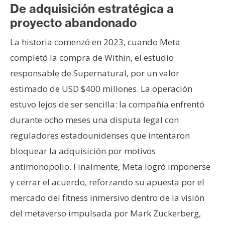
T
De adquisición estratégica a
e
proyecto abandonado
m
a
La historia comenzó en 2023, cuando Meta
s
completó la compra de Within, el estudio
responsable de Supernatural, por un valor
R
estimado de USD $400 millones. La operación
e
estuvo lejos de ser sencilla: la compañía enfrentó
c
durante ocho meses una disputa legal con
u
reguladores estadounidenses que intentaron
r
s
bloquear la adquisición por motivos
o
antimonopolio. Finalmente, Meta logró imponerse
s
y cerrar el acuerdo, reforzando su apuesta por el
mercado del fitness inmersivo dentro de la visión
C
del metaverso impulsada por Mark Zuckerberg,
o