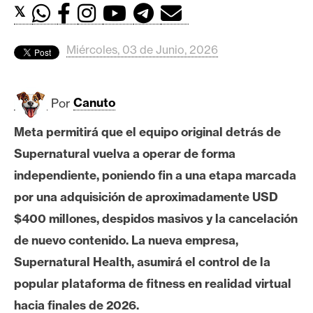
c
𝕏
a
d
Miércoles, 03 de Junio, 2026
o
s
Por
Canuto
B
Meta permitirá que el equipo original detrás de
i
Supernatural vuelva a operar de forma
t
c
independiente, poniendo fin a una etapa marcada
o
por una adquisición de aproximadamente USD
i
$400 millones, despidos masivos y la cancelación
n
de nuevo contenido. La nueva empresa,
Supernatural Health, asumirá el control de la
E
popular plataforma de fitness en realidad virtual
t
hacia finales de 2026.
h