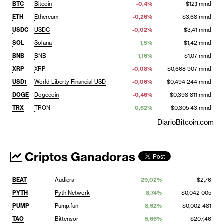
BTC
Bitcoin
-0,4%
$12,1 mmd
ETH
Ethereum
-0,26%
$3,68 mmd
USDC
USDC
-0,02%
$3,41 mmd
SOL
Solana
1,5%
$1,42 mmd
BNB
BNB
1,16%
$1,07 mmd
XRP
XRP
-0,08%
$0,668 907 mmd
USD1
World Liberty Financial USD
-0,06%
$0,494 244 mmd
DOGE
Dogecoin
-0,46%
$0,398 811 mmd
TRX
TRON
0,62%
$0,305 43 mmd
DiarioBitcoin.com
Criptos Ganadoras
BEAT
Audiera
29,02%
$2,76
PYTH
Pyth Network
8,74%
$0,042 005
PUMP
Pump.fun
8,62%
$0,002 481
TAO
Bittensor
5,66%
$207,46