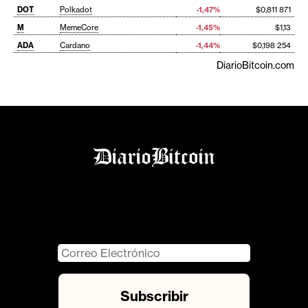
DOT
Polkadot
-1,47%
$0,811 871
M
MemeCore
-1,45%
$1,13
ADA
Cardano
-1,44%
$0,198 254
DiarioBitcoin.com