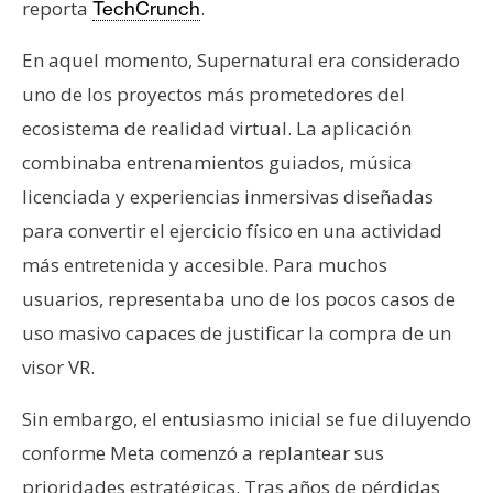
reporta
.
TechCrunch
n
t
En aquel momento, Supernatural era considerado
a
uno de los proyectos más prometedores del
c
t
ecosistema de realidad virtual. La aplicación
o
combinaba entrenamientos guiados, música
y
licenciada y experiencias inmersivas diseñadas
P
para convertir el ejercicio físico en una actividad
u
más entretenida y accesible. Para muchos
b
l
usuarios, representaba uno de los pocos casos de
i
uso masivo capaces de justificar la compra de un
c
visor VR.
i
d
Sin embargo, el entusiasmo inicial se fue diluyendo
a
conforme Meta comenzó a replantear sus
d
prioridades estratégicas. Tras años de pérdidas