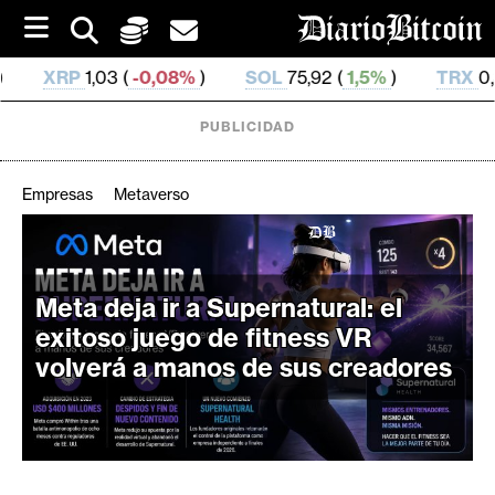
S
k
i
,08%
)
SOL
75,92 (
1,5%
)
TRX
0,329 646 (
0,62%
)
p
t
o
PUBLICIDAD
c
o
n
Empresas
Metaverso
t
e
C
n
r
t
i
Meta deja ir a Supernatural: el
p
exitoso juego de fitness VR
t
volverá a manos de sus creadores
o
M
e
r