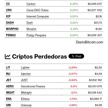
CC
Canton
5,39%
$0,095 237
CRV
Curve DAO Token
5,25%
$0,227 332
ICP
Internet Computer
3,53%
$2,16
DASH
Dash
3,22%
$31,73
MORPHO
Morpho
2,74%
$1,92
PENGU
Pudgy Penguins
2,25%
$0,006 307
DiarioBitcoin.com
Criptos Perdedoras
LIT
Lighter
-3,29%
$2,26
INJ
Injective
-3,07%
$4,39
JST
JUST
-2,84%
$0,102 182
AERO
Aerodrome Finance
-2,6%
$0,431 679
NIGHT
Midnight
-2,1%
$0,018 642
ENA
Ethena
-1,74%
$0,089 17
UNI
Uniswap
-1,68%
$3,95