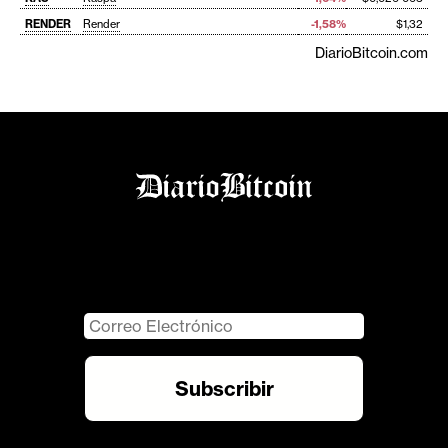
RENDER
Render
-1,58%
$1,32
DiarioBitcoin.com