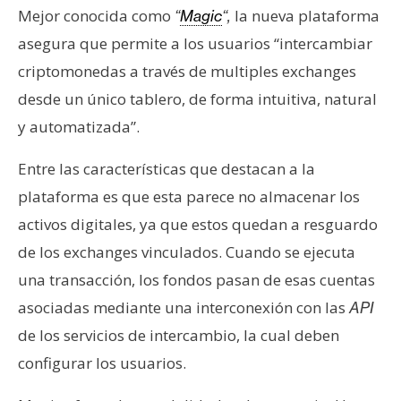
Mejor conocida como
la nueva plataforma
e
“
Magic
“,
r
asegura que permite a los usuarios “intercambiar
e
criptomonedas a través de multiples exchanges
u
desde un único tablero, de forma intuitiva, natural
m
y automatizada”.
I
Entre las características que destacan a la
A
plataforma es que esta parece no almacenar los
activos digitales, ya que estos quedan a resguardo
de los exchanges vinculados. Cuando se ejecuta
A
n
una transacción, los fondos pasan de esas cuentas
á
asociadas mediante una interconexión con las
API
l
de los servicios de intercambio, la cual deben
i
configurar los usuarios.
s
i