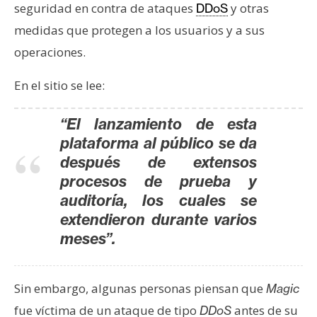
T
seguridad en contra de ataques
y otras
DDoS
e
medidas que protegen a los usuarios y a sus
m
operaciones.
a
s
En el sitio se lee:
R
“El lanzamiento de esta
e
plataforma al público se da
c
después de extensos
u
procesos de prueba y
r
auditoría, los cuales se
s
extendieron durante varios
o
meses”.
s
Sin embargo, algunas personas piensan que
Magic
C
fue víctima de un ataque de tipo
antes de su
o
DDoS