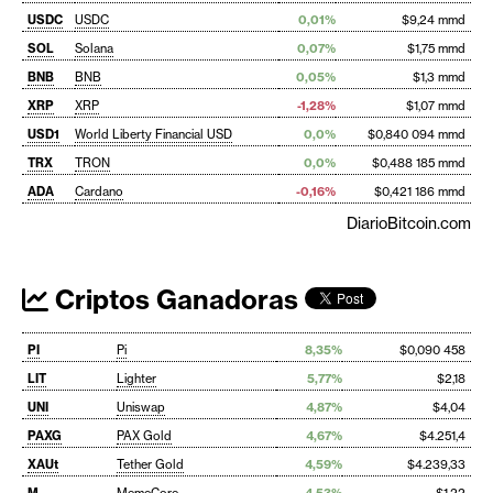
USDC
USDC
0,01%
$9,24 mmd
SOL
Solana
0,07%
$1,75 mmd
BNB
BNB
0,05%
$1,3 mmd
XRP
XRP
-1,28%
$1,07 mmd
USD1
World Liberty Financial USD
0,0%
$0,840 094 mmd
TRX
TRON
0,0%
$0,488 185 mmd
ADA
Cardano
-0,16%
$0,421 186 mmd
DiarioBitcoin.com
Criptos Ganadoras
PI
Pi
8,35%
$0,090 458
LIT
Lighter
5,77%
$2,18
UNI
Uniswap
4,87%
$4,04
PAXG
PAX Gold
4,67%
$4.251,4
XAUt
Tether Gold
4,59%
$4.239,33