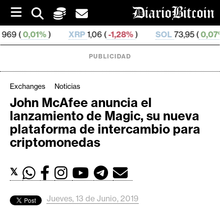
S
k
i
)
XRP
1,06 (
-1,28%
)
SOL
73,95 (
0,07%
)
TRX
p
t
o
PUBLICIDAD
c
o
n
Exchanges
Noticias
t
John McAfee anuncia el
e
C
lanzamiento de Magic, su nueva
n
r
t
plataforma de intercambio para
i
criptomonedas
p
t
𝕏
o
M
e
Jueves, 13 de Junio, 2019
r