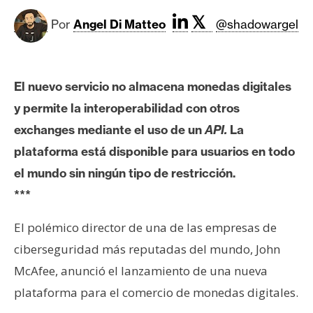
c
a
𝕏
Por
Angel Di Matteo
@shadowargel
d
o
s
El nuevo servicio no almacena monedas digitales
y permite la interoperabilidad con otros
B
exchanges mediante el uso de un
API.
La
i
plataforma está disponible para usuarios en todo
t
c
el mundo sin ningún tipo de restricción.
o
***
i
n
El polémico director de una de las empresas de
ciberseguridad más reputadas del mundo, John
McAfee, anunció el lanzamiento de una nueva
E
t
plataforma para el comercio de monedas digitales.
h