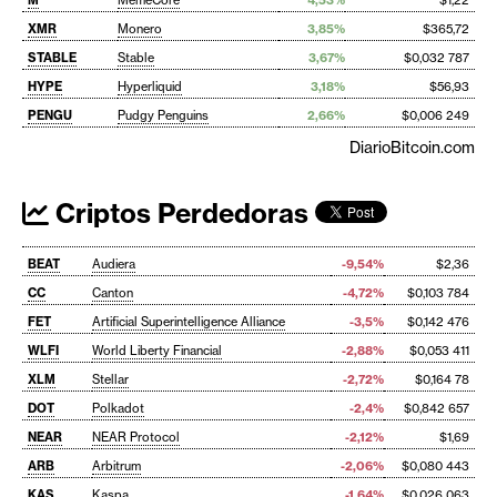
M
MemeCore
4,53%
$1,22
XMR
Monero
3,85%
$365,72
STABLE
Stable
3,67%
$0,032 787
HYPE
Hyperliquid
3,18%
$56,93
PENGU
Pudgy Penguins
2,66%
$0,006 249
DiarioBitcoin.com
Criptos Perdedoras
BEAT
Audiera
-9,54%
$2,36
CC
Canton
-4,72%
$0,103 784
FET
Artificial Superintelligence Alliance
-3,5%
$0,142 476
WLFI
World Liberty Financial
-2,88%
$0,053 411
XLM
Stellar
-2,72%
$0,164 78
DOT
Polkadot
-2,4%
$0,842 657
NEAR
NEAR Protocol
-2,12%
$1,69
ARB
Arbitrum
-2,06%
$0,080 443
KAS
Kaspa
-1,64%
$0,026 063