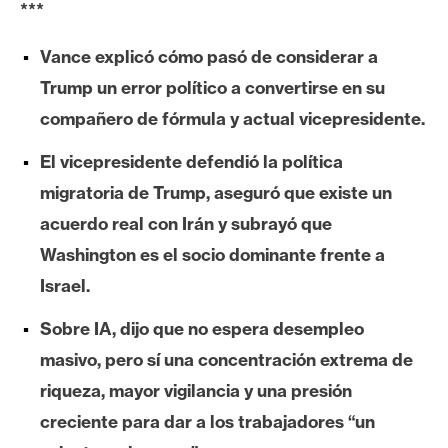
***
e
r
Vance explicó cómo pasó de considerar a
e
Trump un error político a convertirse en su
u
m
compañero de fórmula y actual vicepresidente.
El vicepresidente defendió la política
I
migratoria de Trump, aseguró que existe un
A
acuerdo real con Irán y subrayó que
Washington es el socio dominante frente a
A
Israel.
n
Sobre IA, dijo que no espera desempleo
á
l
masivo, pero sí una concentración extrema de
i
riqueza, mayor vigilancia y una presión
s
creciente para dar a los trabajadores “un
i