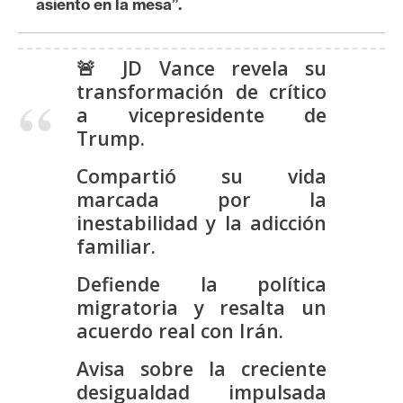
asiento en la mesa”.
s
🚨 JD Vance revela su
N
transformación de crítico
o
a vicepresidente de
t
Trump.
a
s
Compartió su vida
d
marcada por la
e
inestabilidad y la adicción
P
familiar.
r
e
Defiende la política
n
migratoria y resalta un
s
acuerdo real con Irán.
a
Avisa sobre la creciente
desigualdad impulsada