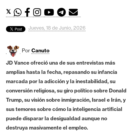
c
a
𝕏
d
o
Jueves, 18 de Junio, 2026
s
Por
Canuto
B
i
JD Vance ofreció una de sus entrevistas más
t
amplias hasta la fecha, repasando su infancia
c
o
marcada por la adicción y la inestabilidad, su
i
conversión religiosa, su giro político sobre Donald
n
Trump, su visión sobre inmigración, Israel e Irán, y
sus temores sobre cómo la inteligencia artificial
E
puede disparar la desigualdad aunque no
t
destruya masivamente el empleo.
h