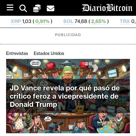
S
k
i
,91%
)
SOL
74,68 (
2,65%
)
TRX
0,327 283 (
0,17%
p
t
o
PUBLICIDAD
c
o
n
Entrevistas
Estados Unidos
t
e
C
n
r
t
i
JD Vance revela por qué pasó de
p
crítico feroz a vicepresidente de
t
Donald Trump
o
M
e
r