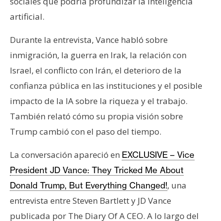
sociales que podría profundizar la inteligencia
n
artificial.
t
a
Durante la entrevista, Vance habló sobre
c
inmigración, la guerra en Irak, la relación con
t
o
Israel, el conflicto con Irán, el deterioro de la
y
confianza pública en las instituciones y el posible
P
impacto de la IA sobre la riqueza y el trabajo.
u
También relató cómo su propia visión sobre
b
l
Trump cambió con el paso del tiempo.
i
La conversación apareció en
EXCLUSIVE – Vice
c
i
President JD Vance: They Tricked Me About
d
, una
Donald Trump, But Everything Changed!
a
entrevista entre Steven Bartlett y JD Vance
d
publicada por The Diary Of A CEO. A lo largo del