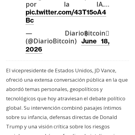
T
por la IA.…
e
pic.twitter.com/43T15oA4
m
Bc
a
s
— Diario฿itcoin
(@DiarioBitcoin)
June 18,
2026
R
e
c
El vicepresidente de Estados Unidos, JD Vance,
u
ofreció una extensa conversación pública en la que
r
s
abordó temas personales, geopolíticos y
o
tecnológicos que hoy atraviesan el debate político
s
global. Su intervención combinó pasajes íntimos
sobre su infancia, defensas directas de Donald
C
Trump y una visión crítica sobre los riesgos
o