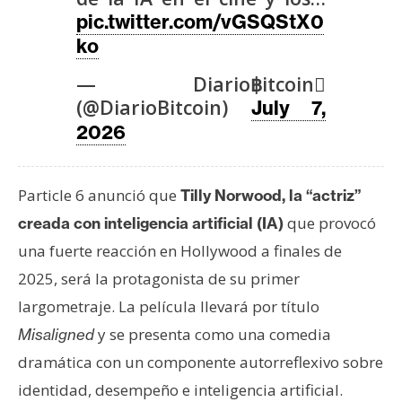
T
pic.twitter.com/vGSQStX0
e
ko
m
a
— Diario฿itcoin
s
(@DiarioBitcoin)
July 7,
2026
R
e
Particle 6 anunció que
Tilly Norwood, la “actriz”
c
u
que provocó
creada con inteligencia artificial
(IA)
r
una fuerte reacción en Hollywood a finales de
s
2025, será la protagonista de su primer
o
largometraje. La película llevará por título
s
y se presenta como una comedia
Misaligned
dramática con un componente autorreflexivo sobre
C
identidad, desempeño e inteligencia artificial.
o