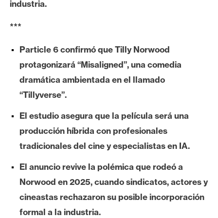
industria.
e
r
***
e
u
Particle 6 confirmó que Tilly Norwood
m
protagonizará “Misaligned”, una comedia
dramática ambientada en el llamado
I
“Tillyverse”.
A
El estudio asegura que la película será una
producción híbrida con profesionales
A
tradicionales del cine y especialistas en IA.
n
á
El anuncio revive la polémica que rodeó a
l
Norwood en 2025, cuando sindicatos, actores y
i
cineastas rechazaron su posible incorporación
s
i
formal a la industria.