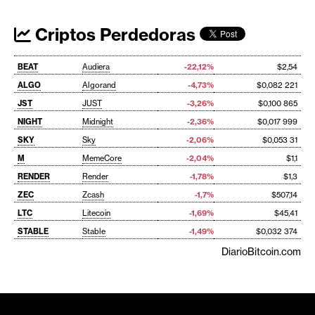
Criptos Perdedoras
BEAT
Audiera
-22,12%
$2,54
ALGO
Algorand
-4,73%
$0,082 221
JST
JUST
-3,26%
$0,100 865
NIGHT
Midnight
-2,36%
$0,017 999
SKY
Sky
-2,06%
$0,053 31
M
MemeCore
-2,04%
$1,1
RENDER
Render
-1,78%
$1,3
ZEC
Zcash
-1,7%
$507,14
LTC
Litecoin
-1,69%
$45,41
STABLE
Stable
-1,49%
$0,032 374
DiarioBitcoin.com