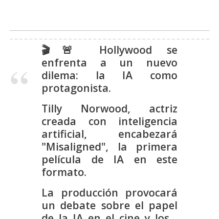
s
N
🎬🚨 Hollywood se
o
enfrenta a un nuevo
t
dilema: la IA como
a
protagonista.
s
d
Tilly Norwood, actriz
e
creada con inteligencia
P
artificial, encabezará
r
"Misaligned", la primera
e
película de IA en este
n
formato.
s
a
La producción provocará
un debate sobre el papel
de la IA en el cine y los…