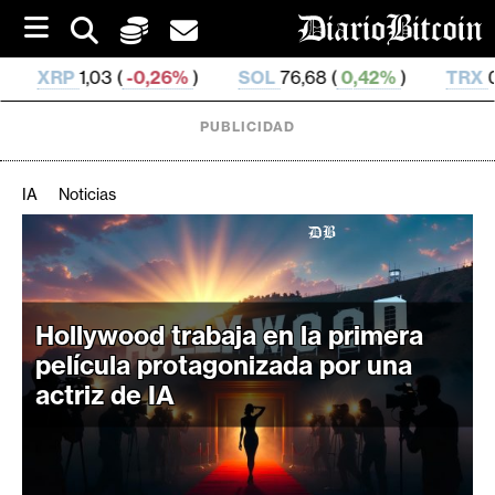
S
k
i
26%
)
SOL
76,68 (
0,42%
)
TRX
0,330 366 (
0,26%
)
p
t
o
PUBLICIDAD
c
o
n
IA
Noticias
t
e
C
n
r
t
i
p
Hollywood trabaja en la primera
t
película protagonizada por una
o
actriz de IA
M
e
r