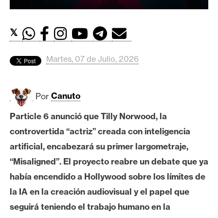
c
a
d
𝕏
o
s
Martes, 07 de Julio, 2026
B
i
Por
Canuto
t
Particle 6 anunció que Tilly Norwood, la
c
controvertida “actriz” creada con inteligencia
o
i
artificial, encabezará su primer largometraje,
n
“Misaligned”. El proyecto reabre un debate que ya
había encendido a Hollywood sobre los límites de
E
la IA en la creación audiovisual y el papel que
t
seguirá teniendo el trabajo humano en la
h