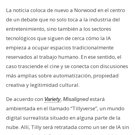
n
La noticia coloca de nuevo a Norwood en el centro
t
de un debate que no solo toca a la industria del
a
c
entretenimiento, sino también a los sectores
t
tecnológicos que siguen de cerca cómo la IA
o
empieza a ocupar espacios tradicionalmente
y
reservados al trabajo humano. En ese sentido, el
P
u
caso trasciende el cine y se conecta con discusiones
b
más amplias sobre automatización, propiedad
l
creativa y legitimidad cultural.
i
c
De acuerdo con
,
estará
Variety
Misaligned
i
ambientada en el llamado “Tillyverse”, un mundo
d
digital surrealista situado en alguna parte de la
a
d
nube. Allí, Tilly será retratada como un ser de IA sin