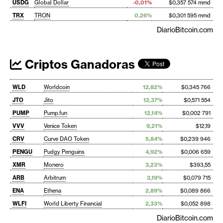
USDG
Global Dollar
-0,01%
$0,357 574 mmd
TRX
TRON
0,26%
$0,301 595 mmd
DiarioBitcoin.com
Criptos Ganadoras
WLD
Worldcoin
12,82%
$0,345 766
JTO
Jito
12,37%
$0,571 554
PUMP
Pump.fun
12,14%
$0,002 791
VVV
Venice Token
9,21%
$12,19
CRV
Curve DAO Token
5,84%
$0,239 946
PENGU
Pudgy Penguins
4,92%
$0,006 659
XMR
Monero
3,23%
$393,55
ARB
Arbitrum
3,19%
$0,079 715
ENA
Ethena
2,89%
$0,089 866
WLFI
World Liberty Financial
2,33%
$0,052 898
DiarioBitcoin.com