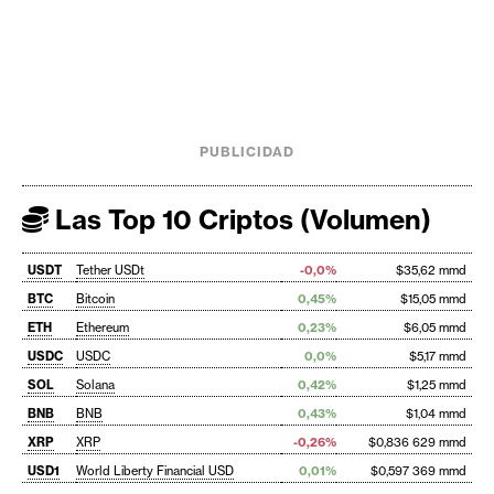
PUBLICIDAD
Las Top 10 Criptos (Volumen)
USDT
Tether USDt
-0,0%
$35,62 mmd
BTC
Bitcoin
0,45%
$15,05 mmd
ETH
Ethereum
0,23%
$6,05 mmd
USDC
USDC
0,0%
$5,17 mmd
SOL
Solana
0,42%
$1,25 mmd
BNB
BNB
0,43%
$1,04 mmd
XRP
XRP
-0,26%
$0,836 629 mmd
USD1
World Liberty Financial USD
0,01%
$0,597 369 mmd