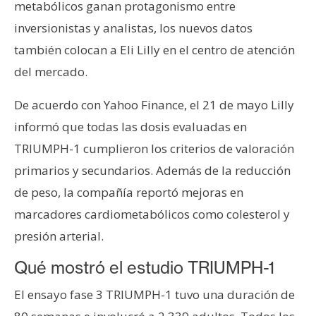
metabólicos ganan protagonismo entre
n
inversionistas y analistas, los nuevos datos
t
a
también colocan a Eli Lilly en el centro de atención
c
del mercado.
t
o
De acuerdo con Yahoo Finance, el 21 de mayo Lilly
y
informó que todas las dosis evaluadas en
P
TRIUMPH-1 cumplieron los criterios de valoración
u
b
primarios y secundarios. Además de la reducción
l
de peso, la compañía reportó mejoras en
i
marcadores cardiometabólicos como colesterol y
c
presión arterial.
i
d
Qué mostró el estudio TRIUMPH-1
a
d
El ensayo fase 3 TRIUMPH-1 tuvo una duración de