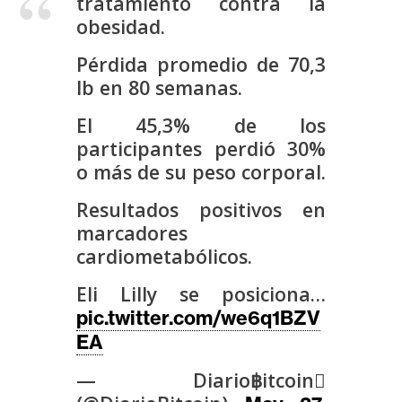
tratamiento contra la
s
obesidad.
Pérdida promedio de 70,3
N
lb en 80 semanas.
o
t
El 45,3% de los
a
participantes perdió 30%
s
o más de su peso corporal.
d
e
Resultados positivos en
P
marcadores
r
cardiometabólicos.
e
Eli Lilly se posiciona…
n
pic.twitter.com/we6q1BZV
s
a
EA
— Diario฿itcoin