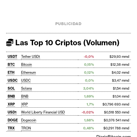
PUBLICIDAD
Las Top 10 Criptos (Volumen)
USDT
Tether USDt
-0,0%
$29,93 mmd
BTC
Bitcoin
0,15%
$12,38 mmd
ETH
Ethereum
0,12%
$4,02 mmd
USDC
USDC
0,0%
$3,47 mmd
SOL
Solana
3,04%
$1,54 mmd
BNB
BNB
1,69%
$1,04 mmd
XRP
XRP
1,7%
$0,796 693 mmd
USD1
World Liberty Financial USD
-0,02%
$0,518 553 mmd
DOGE
Dogecoin
1,68%
$0,376 541 mmd
TRX
TRON
0,48%
$0,291 788 mmd
DiarioBitcoin.com