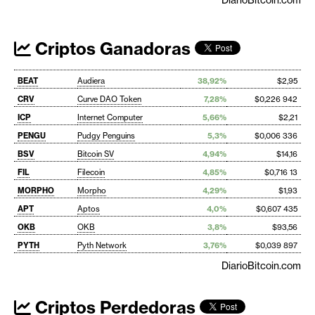
Criptos Ganadoras
BEAT
Audiera
38,92%
$2,95
CRV
Curve DAO Token
7,28%
$0,226 942
ICP
Internet Computer
5,66%
$2,21
PENGU
Pudgy Penguins
5,3%
$0,006 336
BSV
Bitcoin SV
4,94%
$14,16
FIL
Filecoin
4,85%
$0,716 13
MORPHO
Morpho
4,29%
$1,93
APT
Aptos
4,0%
$0,607 435
OKB
OKB
3,8%
$93,56
PYTH
Pyth Network
3,76%
$0,039 897
DiarioBitcoin.com
Criptos Perdedoras