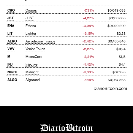
CRO
Cronos
-7,31%
$0,049 038
JST
JUST
-4,27%
$0,100 838
ENA
Ethena
-3,94%
$0,090 209
LIT
Lighter
-3,15%
$2,28
AERO
Aerodrome Finance
-2,42%
$0,435 846
VVV
Venice Token
-2,27%
$11,24
M
MemeCore
-2,21%
$1,13
INJ
Injective
-1,42%
$4,4
NIGHT
Midnight
-1,33%
$0,018 8
ALGO
Algorand
-1,18%
$0,087 368
DiarioBitcoin.com