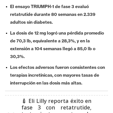
e
El ensayo TRIUMPH-1 de fase 3 evaluó
r
retatrutide durante 80 semanas en 2.339
e
adultos sin diabetes.
u
m
La dosis de 12 mg logró una pérdida promedio
de 70,3 lb, equivalente a 28,3%, y en la
I
extensión a 104 semanas llegó a 85,0 lb o
A
30,3%.
Los efectos adversos fueron consistentes con
A
terapias incretínicas, con mayores tasas de
n
interrupción en las dosis más altas.
á
l
i
💉 Eli Lilly reporta éxito en
s
fase 3 con retatrutide,
i