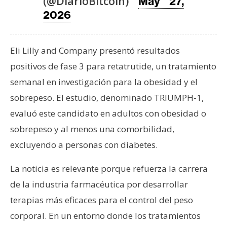
(@DiarioBitcoin)
T
May 27,
e
2026
m
a
Eli Lilly and Company presentó resultados
s
positivos de fase 3 para retatrutide, un tratamiento
semanal en investigación para la obesidad y el
R
sobrepeso. El estudio, denominado TRIUMPH-1,
e
c
evaluó este candidato en adultos con obesidad o
u
sobrepeso y al menos una comorbilidad,
r
excluyendo a personas con diabetes.
s
o
La noticia es relevante porque refuerza la carrera
s
de la industria farmacéutica por desarrollar
terapias más eficaces para el control del peso
C
corporal. En un entorno donde los tratamientos
o