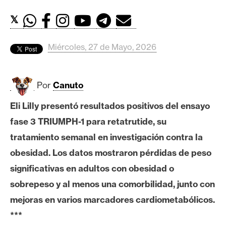
c
a
𝕏
d
o
Miércoles, 27 de Mayo, 2026
s
Por
Canuto
B
i
Eli Lilly presentó resultados positivos del ensayo
t
fase 3 TRIUMPH-1 para retatrutide, su
c
o
tratamiento semanal en investigación contra la
i
obesidad. Los datos mostraron pérdidas de peso
n
significativas en adultos con obesidad o
sobrepeso y al menos una comorbilidad, junto con
E
mejoras en varios marcadores cardiometabólicos.
t
***
h