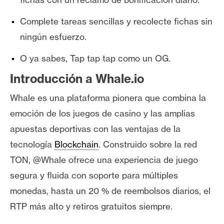
n
t
Complete tareas sencillas y recolecte fichas sin
a
ningún esfuerzo.
c
t
O ya sabes, Tap tap tap como un OG.
o
Introducción a Whale.io
y
P
Whale es una plataforma pionera que combina la
u
emoción de los juegos de casino y las amplias
b
apuestas deportivas con las ventajas de la
l
tecnología
Blockchain
. Construido sobre la red
i
c
TON, @Whale ofrece una experiencia de juego
i
segura y fluida con soporte para múltiples
d
monedas, hasta un 20 % de reembolsos diarios, el
a
RTP más alto y retiros gratuitos siempre.
d