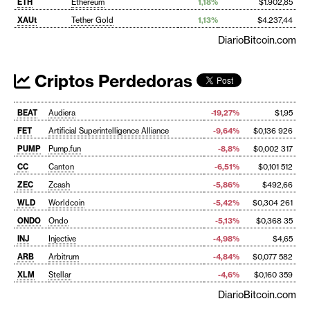
ETH
Ethereum
1,18%
$1.902,85
XAUt
Tether Gold
1,13%
$4.237,44
DiarioBitcoin.com
Criptos Perdedoras
BEAT
Audiera
-19,27%
$1,95
FET
Artificial Superintelligence Alliance
-9,64%
$0,136 926
PUMP
Pump.fun
-8,8%
$0,002 317
CC
Canton
-6,51%
$0,101 512
ZEC
Zcash
-5,86%
$492,66
WLD
Worldcoin
-5,42%
$0,304 261
ONDO
Ondo
-5,13%
$0,368 35
INJ
Injective
-4,98%
$4,65
ARB
Arbitrum
-4,84%
$0,077 582
XLM
Stellar
-4,6%
$0,160 359
DiarioBitcoin.com