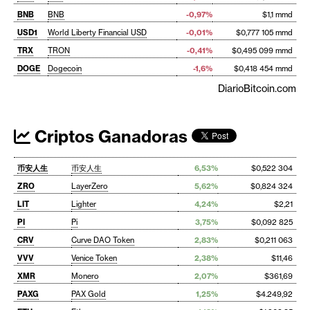
BNB
BNB
-0,97%
$1,1 mmd
USD1
World Liberty Financial USD
-0,01%
$0,777 105 mmd
TRX
TRON
-0,41%
$0,495 099 mmd
DOGE
Dogecoin
-1,6%
$0,418 454 mmd
DiarioBitcoin.com
Criptos Ganadoras
币安人生
币安人生
6,53%
$0,522 304
ZRO
LayerZero
5,62%
$0,824 324
LIT
Lighter
4,24%
$2,21
PI
Pi
3,75%
$0,092 825
CRV
Curve DAO Token
2,83%
$0,211 063
VVV
Venice Token
2,38%
$11,46
XMR
Monero
2,07%
$361,69
PAXG
PAX Gold
1,25%
$4.249,92