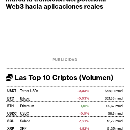
Web3 hacia aplicaciones reales
PUBLICIDAD
Las Top 10 Criptos (Volumen)
USDT
Tether USDt
-0,03%
$48,21 mmd
BTC
Bitcoin
-0,03%
$21,86 mmd
ETH
Ethereum
1,18%
$9,67 mmd
USDC
USDC
-0,0%
$8,6 mmd
SOL
Solana
-1,27%
$1,72 mmd
XRP
XRP
-1,82%
$1,35 mmd