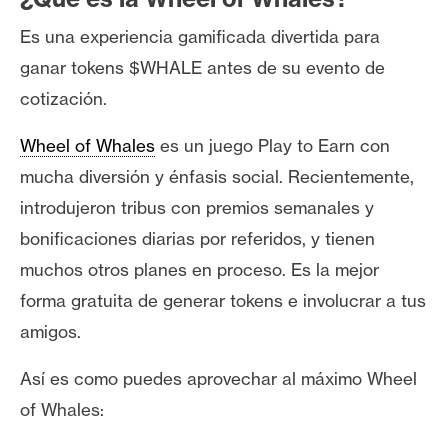
s
Es una experiencia gamificada divertida para
ganar tokens $WHALE antes de su evento de
N
cotización.
o
t
Wheel of Whales
es un juego Play to Earn con
a
mucha diversión y énfasis social. Recientemente,
s
d
introdujeron tribus con premios semanales y
e
bonificaciones diarias por referidos, y tienen
P
muchos otros planes en proceso. Es la mejor
r
forma gratuita de generar tokens e involucrar a tus
e
n
amigos.
s
a
Así es como puedes aprovechar al máximo Wheel
of Whales: