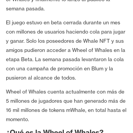
e
semana pasada.
r
e
El juego estuvo en beta cerrada durante un mes
u
con millones de usuarios haciendo cola para jugar
m
y ganar. Solo los poseedores de Whale NFT y sus
amigos pudieron acceder a Wheel of Whales en la
I
etapa Beta. La semana pasada levantaron la cola
A
con una campaña de promoción en Blum y la
pusieron al alcance de todos.
A
n
Wheel of Whales cuenta actualmente con más de
á
5 millones de jugadores que han generado más de
l
16 mil millones de tokens mWhale, en total hasta el
i
momento.
s
i
¿Qué es la Wheel of Whales?