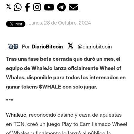
c
𝕏
a
d
o
Lunes, 28 de Octubre, 2024
s
𝕏
Por
DiarioBitcoin
@diariobitcoin
B
i
Tras una fase beta cerrada que duró un mes, el
t
equipo de Whale.io lanza oficialmente Wheel of
c
Whales, disponible para todos los interesados en
o
ganar tokens $WHALE con solo jugar.
i
n
***
Whale.io
, reconocido casino y casa de apuestas
E
en TON, creó un juego Play to Earn llamado Wheel
t
h
of Whales y finalmente lo lanzó al público la