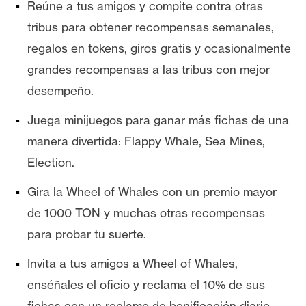
T
Reúne a tus amigos y compite contra otras
e
tribus para obtener recompensas semanales,
m
regalos en tokens, giros gratis y ocasionalmente
a
s
grandes recompensas a las tribus con mejor
desempeño.
R
Juega minijuegos para ganar más fichas de una
e
manera divertida: Flappy Whale, Sea Mines,
c
Election.
u
r
Gira la Wheel of Whales con un premio mayor
s
de 1000 TON y muchas otras recompensas
o
para probar tu suerte.
s
Invita a tus amigos a Wheel of Whales,
C
enséñales el oficio y reclama el 10% de sus
o
fichas con un reclamo de bonificación diario.