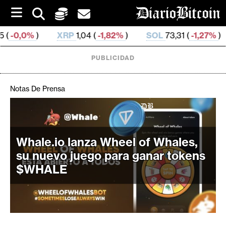
S
k
i
XRP
1,04 (
-1,82%
)
SOL
73,31 (
-1,27%
)
TRX
0,32
p
t
o
PUBLICIDAD
c
o
n
Notas De Prensa
t
e
C
n
r
t
i
Whale.io lanza Wheel of Whales,
p
su nuevo juego para ganar tokens
t
$WHALE
o
M
e
r