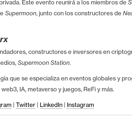
 privada. Este evento reunirá a los miembros de
S
de
Supermoon
, junto con los constructores de
Ne
rx
ndadores, constructores e inversores en criptog
medios,
Supermoon Station
.
gía que se especializa en eventos globales y pr
web3, IA, metaverso y juegos, ReFi y más.
gram
|
Twitter
|
LinkedIn
|
Instagram