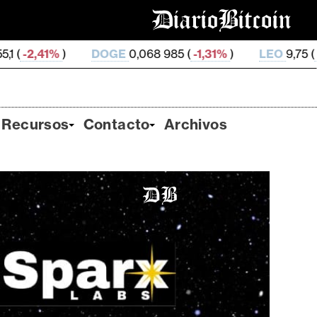
OGE
0,068 985 (
-1,31%
)
LEO
9,75 (
-0,0%
)
ZEC
50
Recursos
Contacto
Archivos