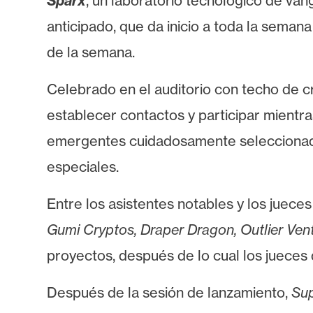
Sparx
, un laboratorio tecnológico de van
i
anticipado, que da inicio a toda la sem
s
i
de la semana.
s
Celebrado en el auditorio con techo de cri
establecer contactos y participar mientras
N
o
emergentes cuidadosamente seleccionadas,
t
especiales.
a
s
Entre los asistentes notables y los juece
d
e
Gumi Cryptos, Draper Dragon, Outlier Ven
P
proyectos, después de lo cual los jueces
r
e
Después de la sesión de lanzamiento,
Su
n