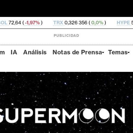
TRX
0,326 356 (
0,0%
)
HYPE
55,1 (
-2,41%
)
D
PUBLICIDAD
um
IA
Análisis
Notas de Prensa
Temas