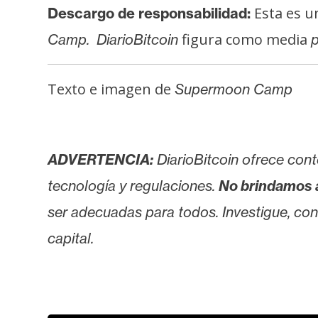
o
Esta es u
Descargo de responsabilidad:
s
figura como media
Camp
.
DiarioBitcoin
p
C
Texto e imagen de
Supermoon Camp
o
n
t
a
ADVERTENCIA:
DiarioBitcoin ofrece cont
c
tecnología y regulaciones.
No brindamos 
t
o
ser adecuadas para todos. Investigue, consu
y
capital.
P
u
b
l