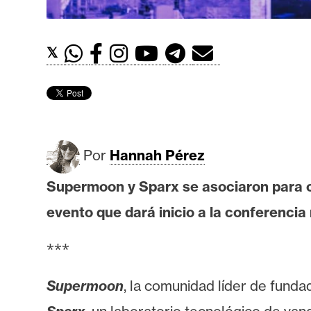
t
h
e
𝕏
r
e
u
m
Por
Hannah Pérez
I
Supermoon y Sparx se asociaron para c
A
evento que dará inicio a la conferenci
A
***
n
á
Supermoon
, la comunidad líder de fund
l