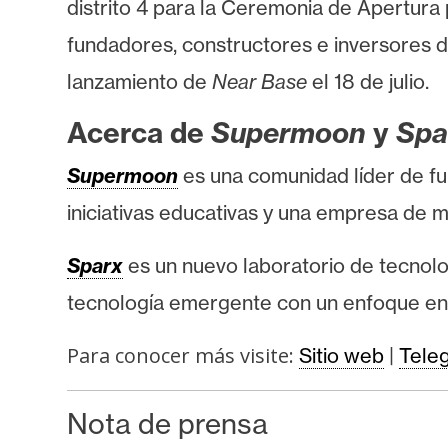
distrito 4 para la Ceremonia de Apertura
s
a
fundadores, constructores e inversores 
lanzamiento de
Near Base
el 18 de julio.
T
Acerca de
Supermoon
y
Spa
e
m
Supermoon
es una comunidad líder de fu
a
iniciativas educativas y una empresa de 
s
Sparx
es un nuevo laboratorio de tecnolo
R
tecnología emergente con un enfoque en 
e
c
Para conocer más visite:
Sitio web
|
Tele
u
r
Nota de prensa
s