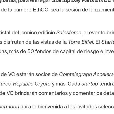
guardia, para entregar
Startup Day París EthCC
e
ana de la cumbre EthCC, sea la sesión de lanzam
stal del icónico edificio
Salesforce
, el evento br
 disfrutan de las vistas de la
Torre Eiffel
. El
Start
 más de 50 fondos de capital de riesgo e invers
s de VC estarán socios de
Cointelegraph Accelerat
tures, Republic Crypto
y más. Cada
startup
tendrá
 de VC brindarán comentarios y comentarios deta
permoon
dará la bienvenida a los invitados selecc