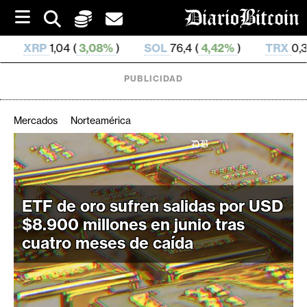
S
k
i
08%
)
SOL
76,4 (
4,42%
)
TRX
0,328 748 (
0,42%
)
p
t
o
PUBLICIDAD
c
o
n
Mercados
Norteamérica
t
e
C
n
r
t
i
ETF de oro sufren salidas por USD
p
$8.900 millones en junio tras
t
o
cuatro meses de caída
M
e
r