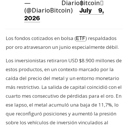
T
— Diario฿itcoin
e
(@DiarioBitcoin)
July 9,
m
2026
a
s
Los fondos cotizados en bolsa (
) respaldados
ETF
por oro atravesaron un junio especialmente débil.
R
e
Los inversionistas retiraron USD $8.900 millones de
c
estos productos, en un contexto marcado por la
u
r
caída del precio del metal y un entorno monetario
s
más restrictivo. La salida de capital coincidió con el
o
cuarto mes consecutivo de pérdidas para el oro. En
s
ese lapso, el metal acumuló una baja de 11,7%, lo
que reconfiguró posiciones y aumentó la presión
C
sobre los vehículos de inversión vinculados al
o