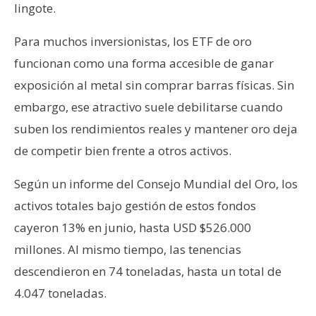
lingote.
n
t
Para muchos inversionistas, los ETF de oro
a
funcionan como una forma accesible de ganar
c
t
exposición al metal sin comprar barras físicas. Sin
o
embargo, ese atractivo suele debilitarse cuando
y
suben los rendimientos reales y mantener oro deja
P
de competir bien frente a otros activos.
u
b
Según un informe del Consejo Mundial del Oro, los
l
i
activos totales bajo gestión de estos fondos
c
cayeron 13% en junio, hasta USD $526.000
i
millones. Al mismo tiempo, las tenencias
d
descendieron en 74 toneladas, hasta un total de
a
4.047 toneladas.
d