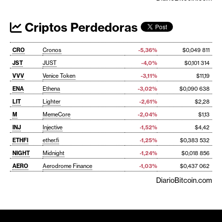
Criptos Perdedoras
CRO
Cronos
-5,36%
$0,049 811
JST
JUST
-4,0%
$0,101 314
VVV
Venice Token
-3,11%
$11,19
ENA
Ethena
-3,02%
$0,090 638
LIT
Lighter
-2,61%
$2,28
M
MemeCore
-2,04%
$1,13
INJ
Injective
-1,52%
$4,42
ETHFI
ether.fi
-1,25%
$0,383 532
NIGHT
Midnight
-1,24%
$0,018 856
AERO
Aerodrome Finance
-1,03%
$0,437 062
DiarioBitcoin.com