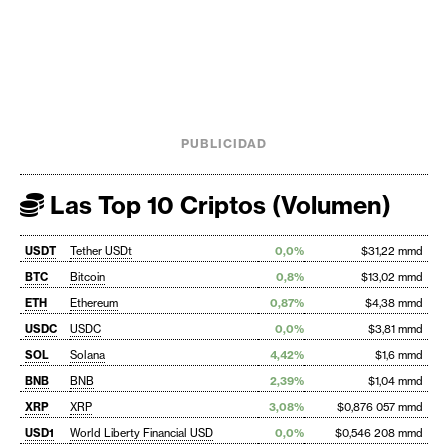
PUBLICIDAD
Las Top 10 Criptos (Volumen)
USDT
Tether USDt
0,0%
$31,22 mmd
BTC
Bitcoin
0,8%
$13,02 mmd
ETH
Ethereum
0,87%
$4,38 mmd
USDC
USDC
0,0%
$3,81 mmd
SOL
Solana
4,42%
$1,6 mmd
BNB
BNB
2,39%
$1,04 mmd
XRP
XRP
3,08%
$0,876 057 mmd
USD1
World Liberty Financial USD
0,0%
$0,546 208 mmd