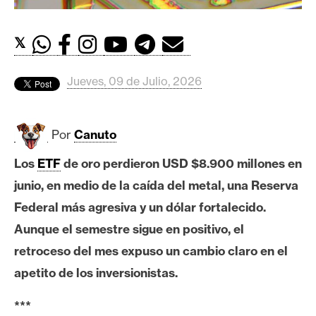
c
a
d
𝕏
o
s
Jueves, 09 de Julio, 2026
B
Por
Canuto
i
t
Los
ETF
de oro perdieron USD $8.900 millones en
c
junio, en medio de la caída del metal, una Reserva
o
Federal más agresiva y un dólar fortalecido.
i
n
Aunque el semestre sigue en positivo, el
retroceso del mes expuso un cambio claro en el
apetito de los inversionistas.
E
t
***
h