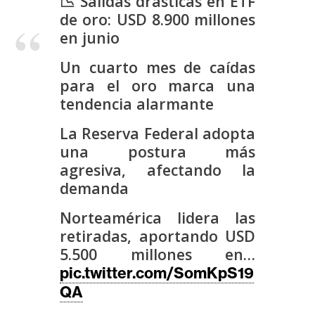
📉 Salidas drásticas en ETF
s
de oro: USD 8.900 millones
en junio
N
Un cuarto mes de caídas
o
para el oro marca una
t
tendencia alarmante
a
s
La Reserva Federal adopta
d
una postura más
e
agresiva, afectando la
P
demanda
r
e
Norteamérica lidera las
n
retiradas, aportando USD
s
5.500 millones en…
a
pic.twitter.com/SomKpS19
QA