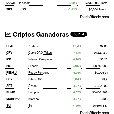
DOGE
Dogecoin
2,62%
$0,363 882 mmd
TRX
TRON
0,42%
$0,304 9 mmd
DiarioBitcoin.com
Criptos Ganadoras
BEAT
Audiera
28,4%
$2,69
CRV
Curve DAO Token
7,43%
$0,227 217
ICP
Internet Computer
6,78%
$2,22
FIL
Filecoin
6,06%
$0,717 603
PENGU
Pudgy Penguins
5,74%
$0,006 31
BSV
Bitcoin SV
5,04%
$14,2
APT
Aptos
4,87%
$0,609 93
PUMP
Pump.fun
4,67%
$0,002 388
MORPHO
Morpho
4,57%
$1,93
SUI
Sui
4,49%
$0,696 687
DiarioBitcoin.com