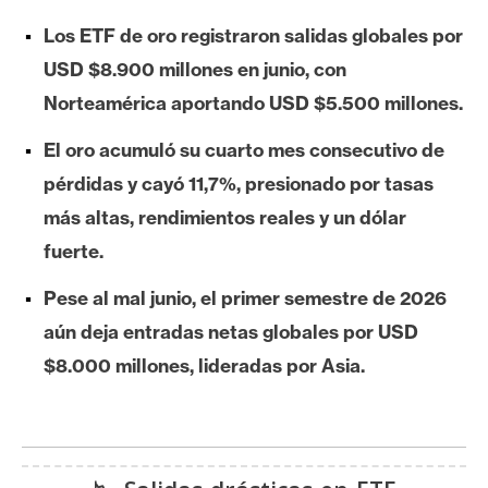
e
Los ETF de oro registraron salidas globales por
r
USD $8.900 millones en junio, con
e
u
Norteamérica aportando USD $5.500 millones.
m
El oro acumuló su cuarto mes consecutivo de
pérdidas y cayó 11,7%, presionado por tasas
I
más altas, rendimientos reales y un dólar
A
fuerte.
Pese al mal junio, el primer semestre de 2026
A
aún deja entradas netas globales por USD
n
á
$8.000 millones, lideradas por Asia.
l
i
s
i