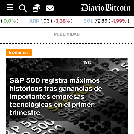
S
k
i
RP
1,03 (
-3,38%
)
SOL
72,86 (
-1,99%
)
TRX
0,326 
p
t
o
PUBLICIDAD
c
o
n
Invitados
t
e
C
n
r
t
S&P 500 registra máximos
i
históricos tras ganancias de
p
importantes empresas
t
tecnológicas en el primer
o
trimestre
M
e
r