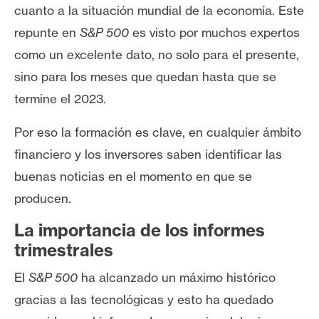
cuanto a la situación mundial de la economía.
Este
n
t
repunte en
S&P 500
es visto por muchos expertos
a
como un excelente dato, no solo para el presente,
c
sino para los meses que quedan hasta que se
t
termine el 2023.
o
y
Por eso la formación es clave, en cualquier ámbito
P
u
financiero y los inversores saben identificar las
b
buenas noticias en el momento en que se
l
producen.
i
c
La importancia de los informes
i
trimestrales
d
El
S&P 500
ha alcanzado un máximo histórico
a
d
gracias a las tecnológicas y esto ha quedado