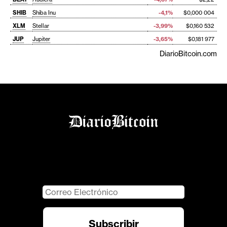
SHIB
Shiba Inu
-4,1%
$0,000 004
XLM
Stellar
-3,99%
$0,160 532
JUP
Jupiter
-3,65%
$0,181 977
DiarioBitcoin.com