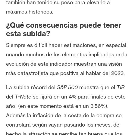
también han tenido su peso para elevarlo a
s
máximos históricos.
N
¿Qué consecuencias puede tener
o
esta subida?
t
Siempre es difícil hacer estimaciones, en especial
a
s
cuando muchos de los elementos implicados en la
d
evolución de este indicador muestran una visión
e
más catastrofista que positiva al hablar del 2023.
P
r
La subida récord del
S&P 500
muestra que el
TIR
e
del
T-Note
se fijará en un 4% para finales de este
n
año (en este momento está en un 3,56%).
s
a
Además la inflación de la cesta de la compra se
controlará según vayan pasando los meses, de
hecho la situación se percibe tan buena que los