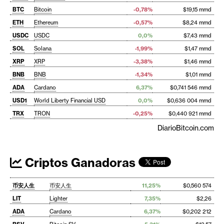
BTC
Bitcoin
-0,78%
$19,15 mmd
ETH
Ethereum
-0,57%
$8,24 mmd
USDC
USDC
0,0%
$7,43 mmd
SOL
Solana
-1,99%
$1,47 mmd
XRP
XRP
-3,38%
$1,46 mmd
BNB
BNB
-1,34%
$1,01 mmd
ADA
Cardano
6,37%
$0,741 546 mmd
USD1
World Liberty Financial USD
0,0%
$0,636 004 mmd
TRX
TRON
-0,25%
$0,440 921 mmd
DiarioBitcoin.com
Criptos Ganadoras
币安人生
币安人生
11,25%
$0,560 574
LIT
Lighter
7,35%
$2,26
ADA
Cardano
6,37%
$0,202 212