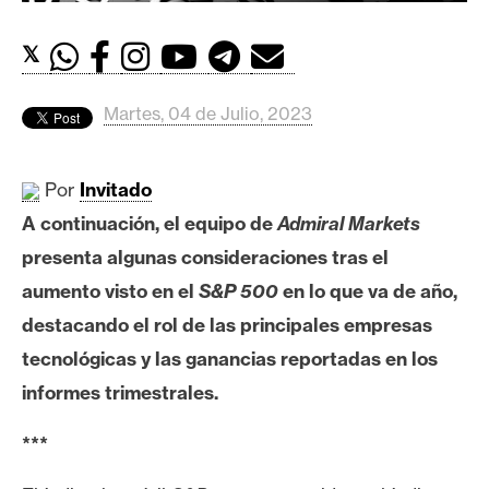
c
a
𝕏
d
o
s
Martes, 04 de Julio, 2023
B
Por
Invitado
i
A continuación, el equipo de
Admiral Markets
t
presenta algunas consideraciones tras el
c
aumento visto en el
S&P 500
en lo que va de año,
o
i
destacando el rol de las principales empresas
n
tecnológicas y las ganancias reportadas en los
informes trimestrales.
E
***
t
h