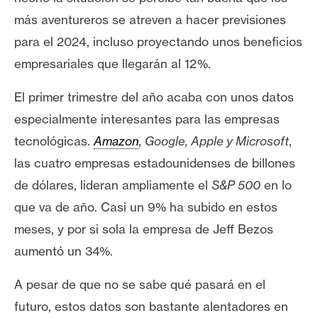
T
e
más aventureros se atreven a hacer previsiones
m
para el 2024, incluso proyectando unos beneficios
a
empresariales que llegarán al 12%.
s
El primer trimestre del año acaba con unos datos
especialmente interesantes para las empresas
R
e
tecnológicas.
Amazon
, Google, Apple y Microsoft
,
c
las cuatro empresas estadounidenses de billones
u
de dólares, lideran ampliamente el
S&P 500
en lo
r
que va de año. Casi un 9% ha subido en estos
s
o
meses, y por si sola la empresa de Jeff Bezos
s
aumentó un 34%.
A pesar de que no se sabe qué pasará en el
C
futuro, estos datos son bastante alentadores en
o