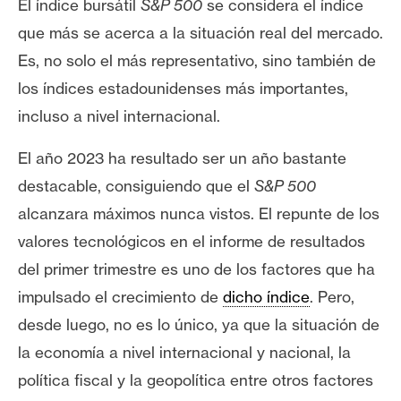
El índice bursátil
S&P 500
se considera el índice
e
que más se acerca a la situación real del mercado.
r
e
Es, no solo el más representativo, sino también de
u
los índices estadounidenses más importantes,
m
incluso a nivel internacional.
El año 2023 ha resultado ser un año bastante
I
destacable, consiguiendo que el
S&P 500
A
alcanzara máximos nunca vistos.
El repunte de los
valores tecnológicos en el informe de resultados
A
del primer trimestre es uno de los factores que ha
n
á
impulsado el crecimiento de
dicho índice
.
Pero,
l
desde luego, no es lo único, ya que la situación de
i
la economía a nivel internacional y nacional, la
s
política fiscal y la geopolítica entre otros factores
i