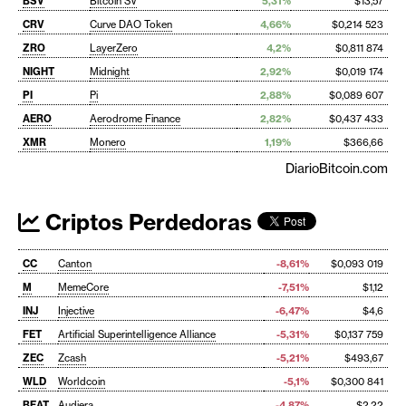
BSV
Bitcoin SV
5,31%
$13,57
CRV
Curve DAO Token
4,66%
$0,214 523
ZRO
LayerZero
4,2%
$0,811 874
NIGHT
Midnight
2,92%
$0,019 174
PI
Pi
2,88%
$0,089 607
AERO
Aerodrome Finance
2,82%
$0,437 433
XMR
Monero
1,19%
$366,66
DiarioBitcoin.com
Criptos Perdedoras
CC
Canton
-8,61%
$0,093 019
M
MemeCore
-7,51%
$1,12
INJ
Injective
-6,47%
$4,6
FET
Artificial Superintelligence Alliance
-5,31%
$0,137 759
ZEC
Zcash
-5,21%
$493,67
WLD
Worldcoin
-5,1%
$0,300 841
BEAT
Audiera
-4,87%
$2,22