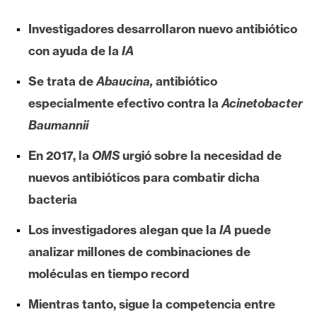
e
Investigadores desarrollaron nuevo antibiótico
r
e
con ayuda de la
IA
u
Se trata de
Abaucina,
antibiótico
m
especialmente efectivo contra la
Acinetobacter
Baumannii
I
A
En 2017, la
OMS
urgió sobre la necesidad de
nuevos antibióticos para combatir dicha
A
bacteria
n
Los investigadores alegan que la
IA
puede
á
analizar millones de combinaciones de
l
i
moléculas en tiempo record
s
Mientras tanto, sigue la competencia entre
i