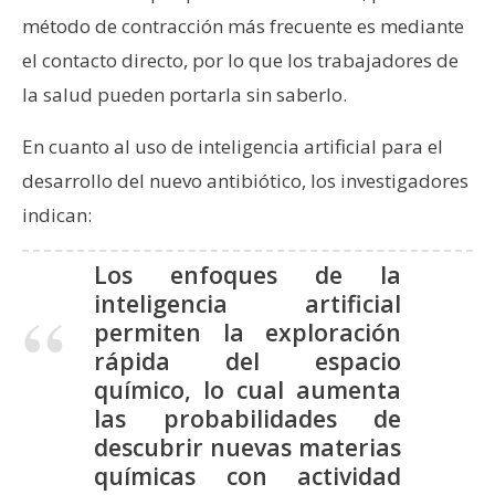
n
método de contracción más frecuente es mediante
t
el contacto directo, por lo que los trabajadores de
a
la salud pueden portarla sin saberlo.
c
t
En cuanto al uso de inteligencia artificial para el
o
desarrollo del nuevo antibiótico, los investigadores
y
P
indican:
u
b
Los enfoques de la
l
inteligencia artificial
i
permiten la exploración
c
rápida del espacio
i
químico, lo cual aumenta
d
las probabilidades de
a
descubrir nuevas materias
d
químicas con actividad