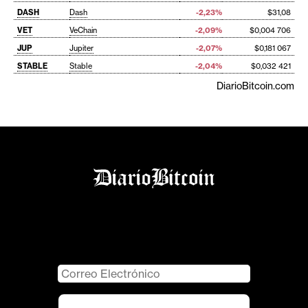
DASH
Dash
-2,23%
$31,08
VET
VeChain
-2,09%
$0,004 706
JUP
Jupiter
-2,07%
$0,181 067
STABLE
Stable
-2,04%
$0,032 421
DiarioBitcoin.com