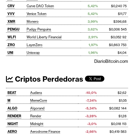
CRV
Curve DAO Token
5,42%
$0,240 75
VVV
Venice Token
5,42%
$11,77
XMR
Monero
3,99%
$396,68
PENGU
Pudgy Penguins
3,62%
$0,006 545
WLFI
World Liberty Financial
2,91%
$0,052 92
ZRO
LayerZero
1,97%
$0,863 753
UNI
Uniswap
1,96%
$4,04
DiarioBitcoin.com
Criptos Perdedoras
BEAT
Audiera
-10,0%
$2,62
M
MemeCore
-7,34%
$1,05
ALGO
Algorand
-5,34%
$0,082 144
RENDER
Render
-3,28%
$1,28
NIGHT
Midnight
-3,0%
$0,018 113
AERO
Aerodrome Finance
-2,66%
$0,419 583