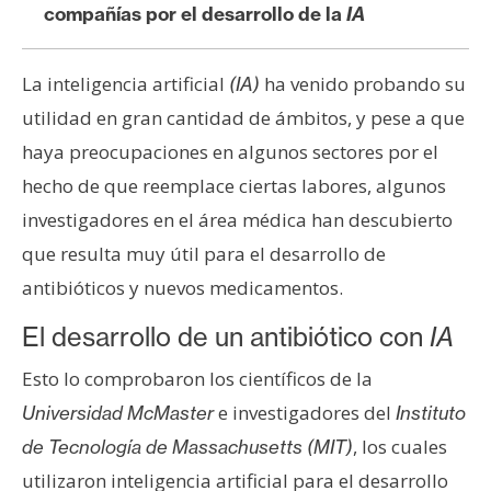
s
compañías por el desarrollo de la
IA
La inteligencia artificial
ha venido probando su
(IA)
N
o
utilidad en gran cantidad de ámbitos, y pese a que
t
haya preocupaciones en algunos sectores por el
a
hecho de que reemplace ciertas labores, algunos
s
investigadores en el área médica han descubierto
d
e
que resulta muy útil para el desarrollo de
P
antibióticos y nuevos medicamentos.
r
e
El desarrollo de un antibiótico con
IA
n
Esto lo comprobaron los científicos de la
s
e investigadores del
Universidad McMaster
Instituto
a
, los cuales
de Tecnología de Massachusetts (MIT)
utilizaron inteligencia artificial para el desarrollo