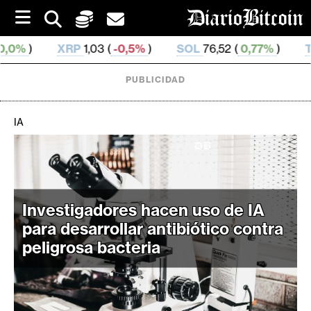
S
k
i
P
1,03 (
-0,5%
)
SOL
76,52 (
0,77%
)
TRX
0,329 828 
p
t
o
PUBLICIDAD
c
o
n
IA
t
e
C
n
r
t
i
Investigadores hacen uso de IA
p
t
para desarrollar antibiótico contra
o
peligrosa bacteria
M
e
r