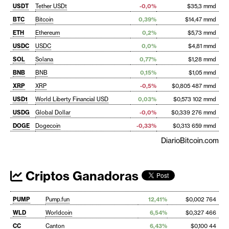
USDT
Tether USDt
-0,0%
$35,3 mmd
BTC
Bitcoin
0,39%
$14,47 mmd
ETH
Ethereum
0,2%
$5,73 mmd
USDC
USDC
0,0%
$4,81 mmd
SOL
Solana
0,77%
$1,28 mmd
BNB
BNB
0,15%
$1,05 mmd
XRP
XRP
-0,5%
$0,805 487 mmd
USD1
World Liberty Financial USD
0,03%
$0,573 102 mmd
USDG
Global Dollar
-0,0%
$0,339 276 mmd
DOGE
Dogecoin
-0,33%
$0,313 659 mmd
DiarioBitcoin.com
Criptos Ganadoras
PUMP
Pump.fun
12,41%
$0,002 764
WLD
Worldcoin
6,54%
$0,327 466
CC
Canton
6,43%
$0,100 44