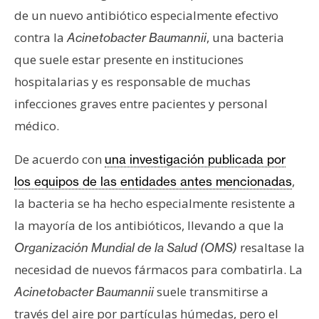
T
de un nuevo antibiótico especialmente efectivo
e
m
contra la
, una bacteria
Acinetobacter Baumannii
a
que suele estar presente en instituciones
s
hospitalarias y es responsable de muchas
infecciones graves entre pacientes y personal
R
médico.
e
c
De acuerdo con
una investigación publicada por
u
,
los equipos de las entidades antes mencionadas
r
la bacteria se ha hecho especialmente resistente a
s
la mayoría de los antibióticos, llevando a que la
o
s
resaltase la
Organización Mundial de la Salud (OMS)
necesidad de nuevos fármacos para combatirla. La
suele transmitirse a
Acinetobacter Baumannii
C
o
través del aire por partículas húmedas, pero el