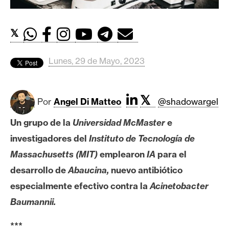
c
a
d
𝕏
o
s
Lunes, 29 de Mayo, 2023
B
𝕏
i
Por
Angel Di Matteo
@shadowargel
t
Un grupo de la
Universidad McMaster
e
c
o
investigadores del
Instituto de Tecnología de
i
Massachusetts (MIT)
emplearon
IA
para el
n
desarrollo de
Abaucina,
nuevo antibiótico
especialmente efectivo contra la
Acinetobacter
E
Baumannii.
t
h
***