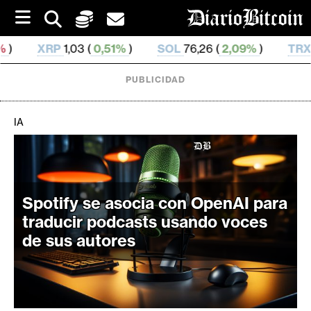
S
k
i
3 (
0,51%
)
SOL
76,26 (
2,09%
)
TRX
0,329 691 (
0,
p
t
o
PUBLICIDAD
c
o
n
IA
t
e
C
n
r
t
i
Spotify se asocia con OpenAI para
p
traducir podcasts usando voces
t
de sus autores
o
M
e
r