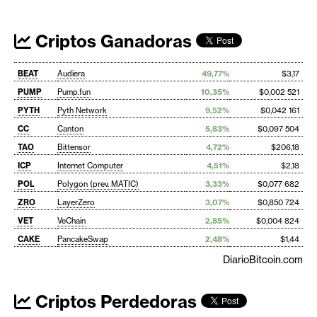
Criptos Ganadoras
BEAT
Audiera
49,77%
$3,17
PUMP
Pump.fun
10,35%
$0,002 521
PYTH
Pyth Network
9,52%
$0,042 161
CC
Canton
5,83%
$0,097 504
TAO
Bittensor
4,72%
$206,18
ICP
Internet Computer
4,51%
$2,18
POL
Polygon (prev. MATIC)
3,33%
$0,077 682
ZRO
LayerZero
3,07%
$0,850 724
VET
VeChain
2,85%
$0,004 824
CAKE
PancakeSwap
2,48%
$1,44
DiarioBitcoin.com
Criptos Perdedoras