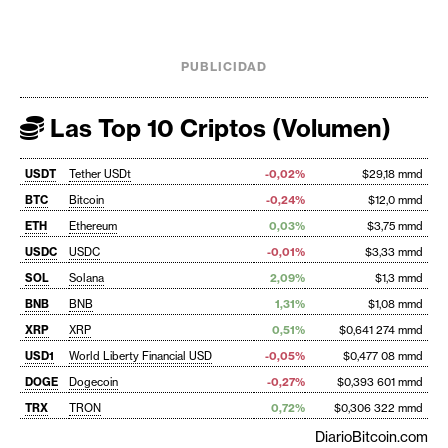
PUBLICIDAD
Las Top 10 Criptos (Volumen)
USDT
Tether USDt
-0,02%
$29,18 mmd
BTC
Bitcoin
-0,24%
$12,0 mmd
ETH
Ethereum
0,03%
$3,75 mmd
USDC
USDC
-0,01%
$3,33 mmd
SOL
Solana
2,09%
$1,3 mmd
BNB
BNB
1,31%
$1,08 mmd
XRP
XRP
0,51%
$0,641 274 mmd
USD1
World Liberty Financial USD
-0,05%
$0,477 08 mmd
DOGE
Dogecoin
-0,27%
$0,393 601 mmd
TRX
TRON
0,72%
$0,306 322 mmd
DiarioBitcoin.com