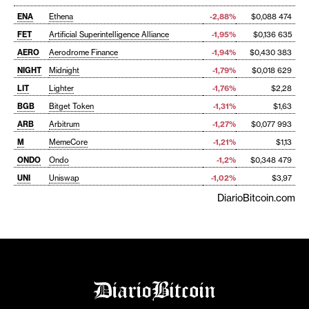
ENA
Ethena
-2,88%
$0,088 474
FET
Artificial Superintelligence Alliance
-1,95%
$0,136 635
AERO
Aerodrome Finance
-1,94%
$0,430 383
NIGHT
Midnight
-1,79%
$0,018 629
LIT
Lighter
-1,76%
$2,28
BGB
Bitget Token
-1,31%
$1,63
ARB
Arbitrum
-1,27%
$0,077 993
M
MemeCore
-1,21%
$1,13
ONDO
Ondo
-1,2%
$0,348 479
UNI
Uniswap
-1,02%
$3,97
DiarioBitcoin.com