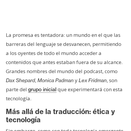
n
t
a
c
t
La promesa es tentadora: un mundo en el que las
o
barreras del lenguaje se desvanecen, permitiendo
y
a los oyentes de todo el mundo acceder a
P
contenidos que antes estaban fuera de su alcance.
u
b
Grandes nombres del mundo del podcast, como
l
,
y
, son
Dax Shepard
Monica Padman
Lex Fridman
i
parte del
que experimentará con esta
grupo inicial
c
tecnología.
i
d
Más allá de la traducción: ética y
a
tecnología
d
Sin embargo, como con toda tecnología emergente,