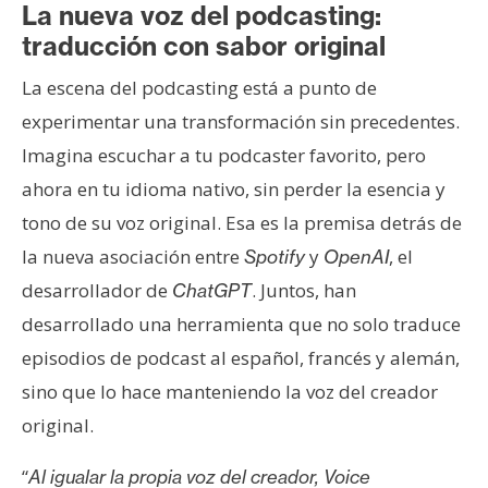
s
La nueva voz del podcasting:
traducción con sabor original
N
La escena del podcasting está a punto de
o
experimentar una transformación sin precedentes.
t
Imagina escuchar a tu podcaster favorito, pero
a
ahora en tu idioma nativo, sin perder la esencia y
s
d
tono de su voz original. Esa es la premisa detrás de
e
la nueva asociación entre
y
, el
Spotify
OpenAI
P
desarrollador de
. Juntos, han
ChatGPT
r
desarrollado una herramienta que no solo traduce
e
episodios de podcast al español, francés y alemán,
n
s
sino que lo hace manteniendo la voz del creador
a
original.
“
Al igualar la propia voz del creador, Voice