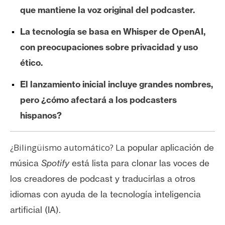
e
que mantiene la voz original del podcaster.
r
La tecnología se basa en Whisper de OpenAI,
e
u
con preocupaciones sobre privacidad y uso
m
ético.
El lanzamiento inicial incluye grandes nombres,
I
pero ¿cómo afectará a los podcasters
A
hispanos?
A
¿Bilingüismo automático? L
a popular aplicación de
n
música
Spotify
está lista para clonar las voces de
á
los creadores de podcast y traducirlas a otros
l
i
idiomas con ayuda de la tecnología inteligencia
s
artificial (IA).
i