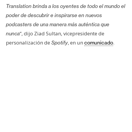
T
Translation brinda a los oyentes de todo el mundo el
e
m
poder de descubrir e inspirarse en nuevos
a
podcasters de una manera más auténtica que
s
“, dijo Ziad Sultan, vicepresidente de
nunca
personalización de
, en un
.
Spotify
comunicado
R
e
c
u
r
s
o
s
C
o