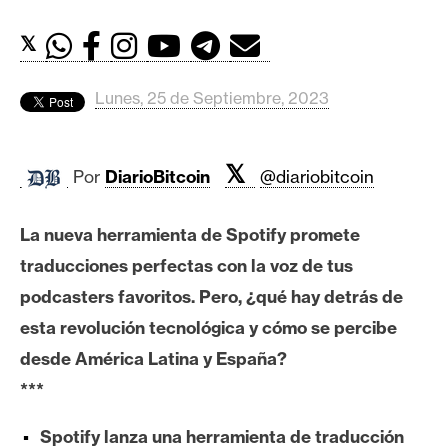
c
a
𝕏
d
o
Lunes, 25 de Septiembre, 2023
s
𝕏
B
Por
DiarioBitcoin
@diariobitcoin
i
t
La nueva herramienta de Spotify promete
c
traducciones perfectas con la voz de tus
o
i
podcasters favoritos. Pero, ¿qué hay detrás de
n
esta revolución tecnológica y cómo se percibe
desde América Latina y España?
***
E
t
Spotify lanza una herramienta de traducción
h