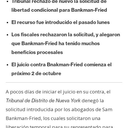
Tribunal rechazó de nuevo la solicitud de
e
libertad condicional para Bankman-Fried
r
e
El recurso fue introducido el pasado lunes
u
m
Los fiscales rechazaron la solicitud, y alegaron
que Bankman-Fried ha tenido muchos
beneficios procesales
I
A
El juicio contra Bnakman-Fried comienza el
próximo 2 de octubre
A
n
A pocos días de iniciar el juicio en su contra, el
á
denegó la
Tribunal de Distrito de Nueva York
l
i
solicitud introducida por los abogados de Sam
s
Bankman-Fried, los cuales solicitaron una
i
liberación temporal para su representado para