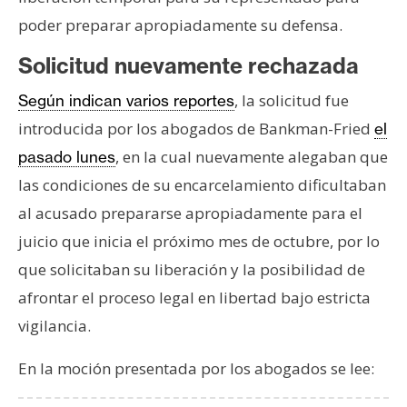
s
poder preparar apropiadamente su defensa.
Solicitud nuevamente rechazada
N
o
, la solicitud fue
Según indican varios reportes
t
introducida por los abogados de Bankman-Fried
el
a
, en la cual nuevamente alegaban que
pasado lunes
s
d
las condiciones de su encarcelamiento dificultaban
e
al acusado prepararse apropiadamente para el
P
juicio que inicia el próximo mes de octubre, por lo
r
que solicitaban su liberación y la posibilidad de
e
afrontar el proceso legal en libertad bajo estricta
n
s
vigilancia.
a
En la moción presentada por los abogados se lee: