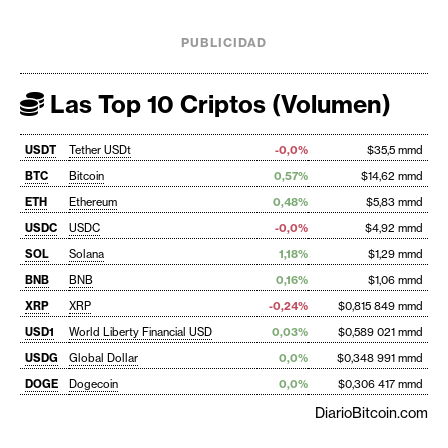
PUBLICIDAD
Las Top 10 Criptos (Volumen)
USDT
Tether USDt
-0,0%
$35,5 mmd
BTC
Bitcoin
0,57%
$14,62 mmd
ETH
Ethereum
0,48%
$5,83 mmd
USDC
USDC
-0,0%
$4,92 mmd
SOL
Solana
1,18%
$1,29 mmd
BNB
BNB
0,16%
$1,06 mmd
XRP
XRP
-0,24%
$0,815 849 mmd
USD1
World Liberty Financial USD
0,03%
$0,589 021 mmd
USDG
Global Dollar
0,0%
$0,348 991 mmd
DOGE
Dogecoin
0,0%
$0,306 417 mmd
DiarioBitcoin.com