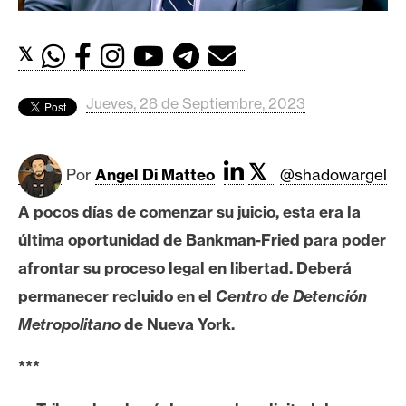
c
a
d
𝕏
o
s
Jueves, 28 de Septiembre, 2023
B
𝕏
Por
Angel Di Matteo
@shadowargel
i
t
A pocos días de comenzar su juicio, esta era la
c
última oportunidad de Bankman-Fried para poder
o
i
afrontar su proceso legal en libertad. Deberá
n
permanecer recluido en el
Centro de Detención
Metropolitano
de Nueva York.
E
***
t
h