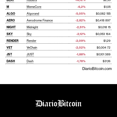
BEAT
Audiera
-18,12%
$2,55
M
MemeCore
-6,2%
$1,05
ALGO
Algorand
-5,05%
$0,082 155
AERO
Aerodrome Finance
-2,82%
$0,418 897
NIGHT
Midnight
-2,51%
$0,018 15
SKY
Sky
-2,12%
$0,053 164
RENDER
Render
-2,09%
$1,29
VET
VeChain
-2,02%
$0,004 72
JST
JUST
-1,88%
$0,101 389
DASH
Dash
-1,78%
$31,16
DiarioBitcoin.com