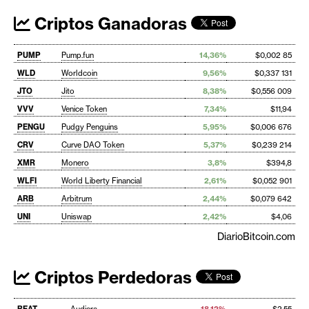
Criptos Ganadoras
PUMP
Pump.fun
14,36%
$0,002 85
WLD
Worldcoin
9,56%
$0,337 131
JTO
Jito
8,38%
$0,556 009
VVV
Venice Token
7,34%
$11,94
PENGU
Pudgy Penguins
5,95%
$0,006 676
CRV
Curve DAO Token
5,37%
$0,239 214
XMR
Monero
3,8%
$394,8
WLFI
World Liberty Financial
2,61%
$0,052 901
ARB
Arbitrum
2,44%
$0,079 642
UNI
Uniswap
2,42%
$4,06
DiarioBitcoin.com
Criptos Perdedoras