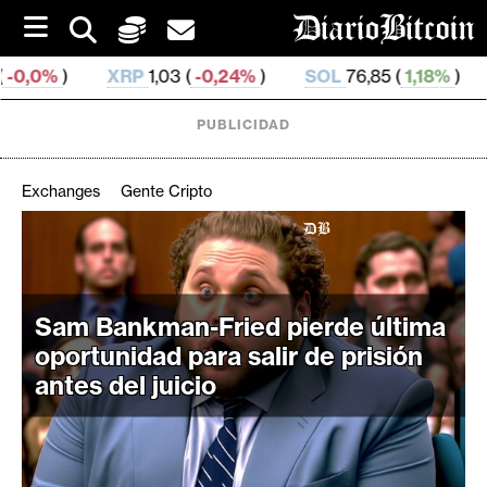
S
k
i
XRP
1,03 (
-0,24%
)
SOL
76,85 (
1,18%
)
TRX
0,329 8
p
t
o
PUBLICIDAD
c
o
n
Exchanges
Gente Cripto
t
e
C
n
r
t
i
Sam Bankman-Fried pierde última
p
oportunidad para salir de prisión
t
o
antes del juicio
M
e
r