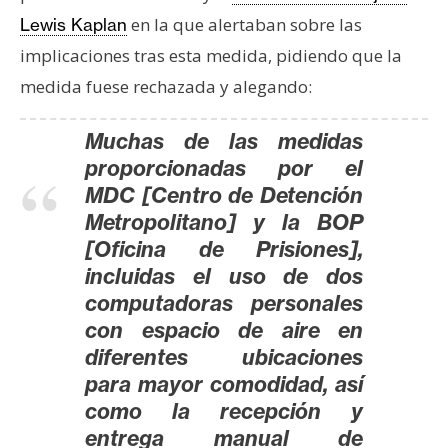
n
en la que alertaban sobre las
Lewis Kaplan
t
implicaciones tras esta medida, pidiendo que la
a
medida fuese rechazada y alegando:
c
t
Muchas de las medidas
o
y
proporcionadas por el
P
MDC [Centro de Detención
u
Metropolitano] y la BOP
b
[Oficina de Prisiones],
l
incluidas el uso de dos
i
computadoras personales
c
con espacio de aire en
i
diferentes ubicaciones
d
para mayor comodidad, así
a
como la recepción y
d
entrega manual de