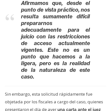
T
Afirmamos que, desde el
e
punto de vista práctico, nos
m
resulta sumamente difícil
a
prepararnos
s
adecuadamente para el
juicio con las restricciones
R
de acceso actualmente
e
vigentes. Este no es un
c
punto que hacemos a la
u
ligera, pero es la realidad
r
de la naturaleza de este
s
caso.
o
s
Sin embargo, esta solicitud rápidamente fue
objetada por los fiscales a cargo del caso, quienes
C
o
presentaron el día de ayer
una carta ante el juez