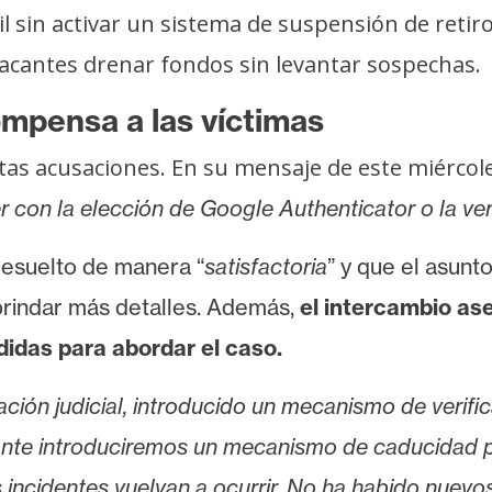
vil sin activar un sistema de suspensión de retir
atacantes drenar fondos sin levantar sospechas.
mpensa a las víctimas
as acusaciones. En su mensaje de este miércol
r con la elección de Google Authenticator o la ve
resuelto de manera “
satisfactoria
” y que el asunt
 brindar más detalles. Además,
el intercambio as
idas para abordar el caso.
ón judicial, introducido un mecanismo de verifica
lante introduciremos un mecanismo de caducidad pa
es incidentes vuelvan a ocurrir. No ha habido nuev