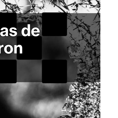
as de
ron