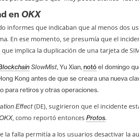
ad en
OKX
ado informes que indicaban que al menos dos u
rma. En ese momento, se presumía que el incide
ue implica la duplicación de una tarjeta de SIM
Blockchain
SlowMist
, Yu Xian,
notó
el domingo
qu
Hong Kong antes de que se creara una nueva cla
o para retiros y otras operaciones.
(DE), sugirieron que el incidente es
lation Effect
, como reportó entonces
.
OKX
Protos
a falla permitía a los usuarios desactivar la au