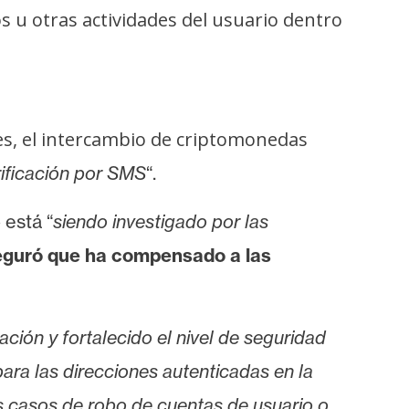
os u otras actividades del usuario dentro
es, el intercambio de criptomonedas
rificación por SMS
“.
o está
“
siendo investigado por las
eguró que ha compensado a las
ción y fortalecido el nivel de seguridad
ra las direcciones autenticadas en la
os casos de robo de cuentas de usuario o