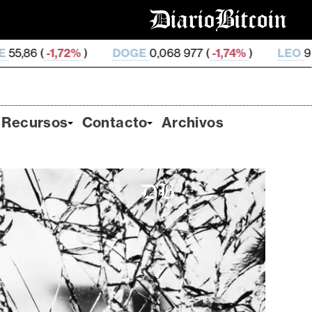
DOGE
0,068 977 (
-1,74%
)
LEO
9,75 (
0,17%
)
Recursos
Contacto
Archivos