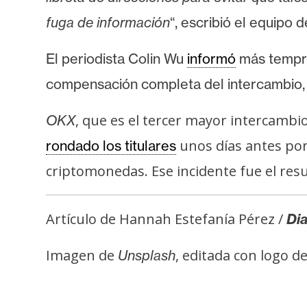
i
fuga de información
“, escribió el equipo 
c
i
El periodista Colin Wu
informó
más tempra
d
a
compensación completa del intercambio, 
d
, que es el tercer mayor intercamb
OKX
unos días antes po
rondado los titulares
criptomonedas. Ese incidente fue el resu
Artículo de Hannah Estefanía Pérez /
Dia
Imagen de
, editada con logo d
Unsplash