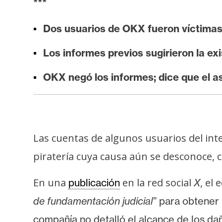
***
i
s
Dos usuarios de OKX fueron víctimas 
i
s
Los informes previos sugirieron la ex
OKX negó los informes; dice que el a
N
o
t
a
s
Las cuentas de algunos usuarios del i
d
piratería cuya causa aún se desconoce, 
e
P
En una
en la red social
, el
publicación
X
r
de fundamentación judicial
” para obtener 
e
n
compañía no detalló el alcance de los da