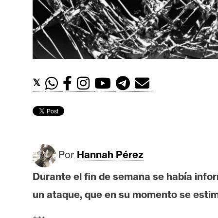
t
h
e
r
e
u
𝕏
m
I
A
Por
Hannah Pérez
A
Durante el fin de semana se había inf
n
un ataque, que en su momento se estim
á
l