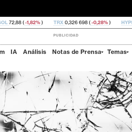
%
)
TRX
0,326 698 (
-0,28%
)
HYPE
55,86 (
-1,72%
)
PUBLICIDAD
um
IA
Análisis
Notas de Prensa
Temas