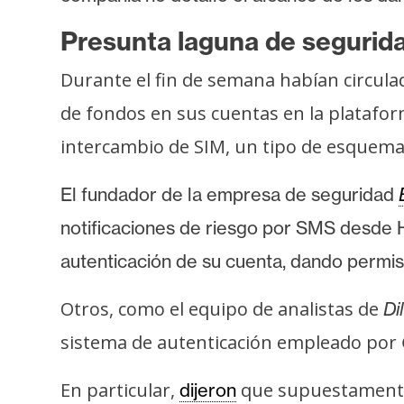
s
Presunta laguna de segurid
a
Durante el fin de semana habían circul
T
de fondos en sus cuentas en la platafo
e
intercambio de SIM, un tipo de esquema q
m
a
El fundador de la empresa de seguridad
s
notificaciones de riesgo por SMS desde 
autenticación de su cuenta, dando permis
R
e
Otros, como el equipo de analistas de
Di
c
u
sistema de autenticación empleado por
r
s
En particular,
que supuestamente l
dijeron