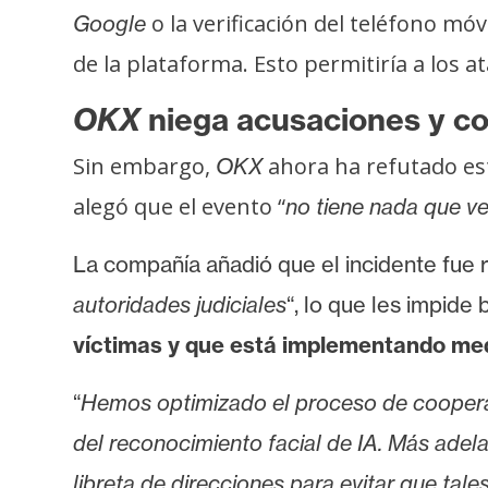
o
o la verificación del teléfono mó
Google
s
de la plataforma. Esto permitiría a los 
C
OKX
niega acusaciones y co
o
Sin embargo,
ahora ha refutado est
OKX
n
t
alegó que el evento “
no tiene nada que ve
a
c
La compañía añadió que el incidente fue 
t
autoridades judiciales
“, lo que les impide
o
víctimas y que está implementando med
y
P
“
Hemos optimizado el proceso de cooperaci
u
b
del reconocimiento facial de IA. Más ade
l
libreta de direcciones para evitar que tal