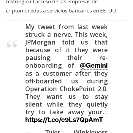
restringió el acceso de las empresas de
criptomonedas a servicios bancarios en EE. UU.
My tweet from last week
struck a nerve. This week,
JPMorgan told us that
because of it they were
pausing their re-
onboarding of
@Gemini
as a customer after they
off-boarded us during
Operation ChokePoint 2.0.
They want us to stay
silent while they quietly
try to take away your…
https://t.co/c9Ls7QpAmT
— Tyler Winklevoss