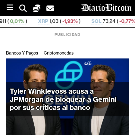
S
k
i
XRP
1,03 (
-1,93%
)
SOL
73,24 (
-0,77%
)
TRX
0,32
p
t
o
PUBLICIDAD
c
o
n
Bancos Y Pagos
Criptomonedas
t
e
C
n
r
t
i
Tyler Winklevoss acusa a
p
t
JPMorgan de bloquear a Gemini
o
por sus críticas al banco
M
e
r