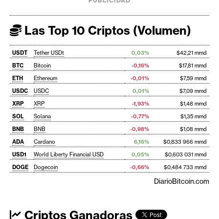
PUBLICIDAD
Las Top 10 Criptos (Volumen)
USDT
Tether USDt
0,03%
$42,21 mmd
BTC
Bitcoin
-0,16%
$17,81 mmd
ETH
Ethereum
-0,01%
$7,59 mmd
USDC
USDC
0,01%
$7,09 mmd
XRP
XRP
-1,93%
$1,48 mmd
SOL
Solana
-0,77%
$1,35 mmd
BNB
BNB
-0,98%
$1,08 mmd
ADA
Cardano
6,16%
$0,833 966 mmd
USD1
World Liberty Financial USD
0,05%
$0,603 031 mmd
DOGE
Dogecoin
-0,66%
$0,484 733 mmd
DiarioBitcoin.com
Criptos Ganadoras