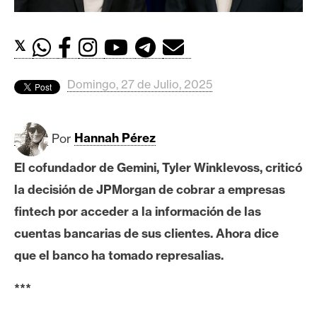
c
a
d
𝕏
o
s
Domingo, 27 de Julio, 2025
B
Por
Hannah Pérez
i
t
El cofundador de Gemini, Tyler Winklevoss, criticó
c
la decisión de JPMorgan de cobrar a empresas
o
i
fintech por acceder a la información de las
n
cuentas bancarias de sus clientes. Ahora dice
que el banco ha tomado represalias.
E
***
t
h