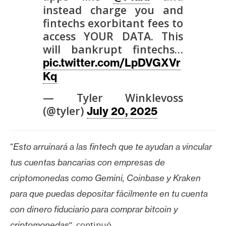
n
instead charge you and
t
fintechs exorbitant fees to
a
access YOUR DATA. This
c
will bankrupt fintechs…
t
pic.twitter.com/LpDVGXVr
o
Kq
y
— Tyler Winklevoss
P
u
(@tyler)
July 20, 2025
b
l
i
“
Esto arruinará a las fintech que te ayudan a vincular
c
tus cuentas bancarias con empresas de
i
criptomonedas como Gemini, Coinbase y Kraken
d
para que puedas depositar fácilmente en tu cuenta
a
con dinero fiduciario para comprar bitcoin y
d
“, continuó.
criptomonedas