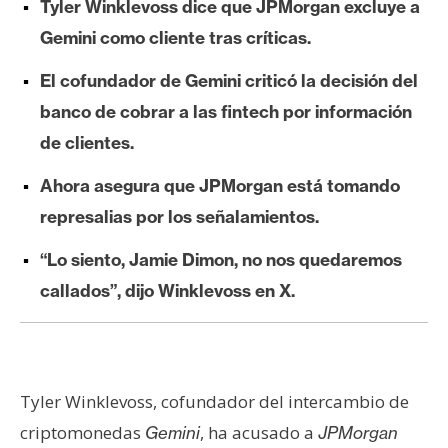
Tyler Winklevoss dice que JPMorgan excluye a
e
Gemini como cliente tras críticas.
r
e
El cofundador de Gemini criticó la decisión del
u
banco de cobrar a las fintech por información
m
de clientes.
Ahora asegura que JPMorgan está tomando
I
A
represalias por los señalamientos.
“Lo siento, Jamie Dimon, no nos quedaremos
A
callados”, dijo Winklevoss en X.
n
á
l
i
Tyler Winklevoss, cofundador del intercambio de
s
i
criptomonedas
, ha acusado a
Gemini
JPMorgan