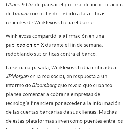
s
de pausar el proceso de incorporación
Chase & Co.
de
como cliente debido a las críticas
Gemini
recientes de Winklevoss hacia el banco.
N
o
Winklevoss compartió la afirmación en una
t
a
durante el fin de semana,
publicación en X
s
redoblando sus críticas contra el banco.
d
e
La semana pasada, Winklevoss había criticado a
P
en la red social, en respuesta a un
JPMorgan
r
informe de
que reveló que el banco
Bloomberg
e
planea comenzar a cobrar a empresas de
n
s
tecnología financiera por acceder a la información
a
de las cuentas bancarias de sus clientes. Muchas
de estas plataformas sirven como puentes entre los