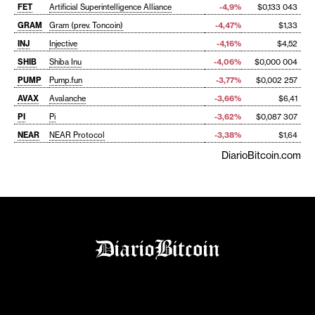
FET
Artificial Superintelligence Alliance
-4,9%
$0,133 043
GRAM
Gram (prev. Toncoin)
-4,47%
$1,33
INJ
Injective
-4,16%
$4,52
SHIB
Shiba Inu
-4,06%
$0,000 004
PUMP
Pump.fun
-3,77%
$0,002 257
AVAX
Avalanche
-3,66%
$6,41
PI
Pi
-3,62%
$0,087 307
NEAR
NEAR Protocol
-3,38%
$1,64
DiarioBitcoin.com