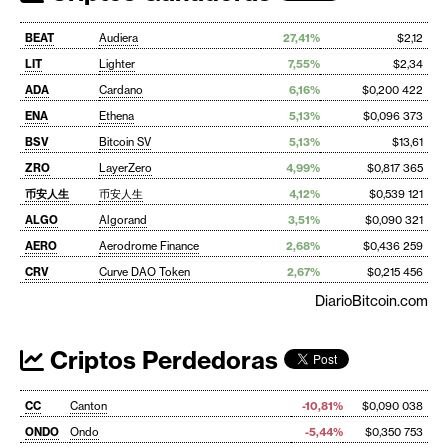
BEAT
Audiera
27,41%
$2,12
LIT
Lighter
7,55%
$2,34
ADA
Cardano
6,16%
$0,200 422
ENA
Ethena
5,13%
$0,096 373
BSV
Bitcoin SV
5,13%
$13,61
ZRO
LayerZero
4,99%
$0,817 365
币安人生
币安人生
4,12%
$0,539 121
ALGO
Algorand
3,51%
$0,090 321
AERO
Aerodrome Finance
2,68%
$0,436 259
CRV
Curve DAO Token
2,67%
$0,215 456
DiarioBitcoin.com
Criptos Perdedoras
CC
Canton
-10,81%
$0,090 038
ONDO
Ondo
-5,44%
$0,350 753