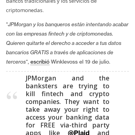
T
bancos tradicionales y los servicios de
e
criptomonedas.
m
a
“
JPMorgan y los banqueros están intentando acabar
s
con las empresas fintech y de criptomonedas.
Quieren quitarte el derecho a acceder a tus datos
R
bancarios GRATIS a través de aplicaciones de
e
terceros
“,
escribió
Winklevoss el 19 de julio.
c
u
JPMorgan and the
r
banksters are trying to
s
kill fintech and crypto
o
companies. They want to
s
take away your right to
access your banking data
for FREE via-third party
C
apps like
and
o
@Plaid