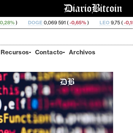
69 591 (
-0,65%
)
LEO
9,75 (
-0,15%
)
ZEC
506,47 (
Recursos
Contacto
Archivos