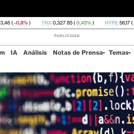
X
0,327 85 (
0,43%
)
HYPE
56,17 (
0,28%
)
DOGE
0,0
PUBLICIDAD
um
IA
Análisis
Notas de Prensa
Temas