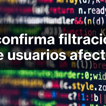
nfirma filtraci
e usuarios afec