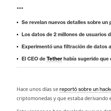
i
***
s
i
Se revelan nuevos detalles sobre un 
s
Los datos de 2 millones de usuarios
N
Experimentó una filtración de datos 
o
t
El CEO de
Tether
había sugerido que 
a
s
d
e
P
Hace unos días se
reportó sobre un hac
r
criptomonedas y que estaba derivando
e
n