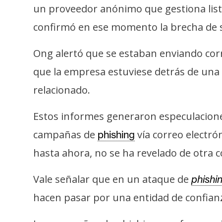
i
un proveedor anónimo que gestiona lis
c
confirmó en ese momento la brecha de se
i
d
Ong alertó que se estaban enviando co
a
d
que la empresa estuviese detrás de una i
relacionado.
Estos informes generaron especulaciones
campañas de
vía correo electró
phishing
hasta ahora, no se ha revelado de otra c
Vale señalar que en un ataque de
phishi
hacen pasar por una entidad de confianz