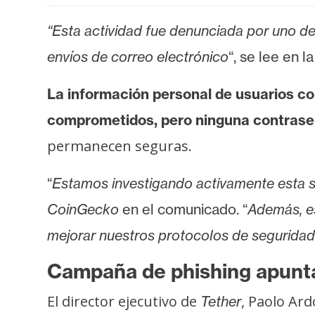
o
s
“Esta actividad fue denunciada por uno 
envíos de correo electrónico
“, se lee en la
C
o
La información personal de usuarios co
n
comprometidos, pero ninguna contrase
t
permanecen seguras.
a
c
“
Estamos investigando activamente esta s
t
o
CoinGecko
en el comunicado. “
Además, e
y
mejorar nuestros protocolos de segurida
P
u
Campaña de phishing apunta
b
El director ejecutivo de
, Paolo Ar
l
Tether