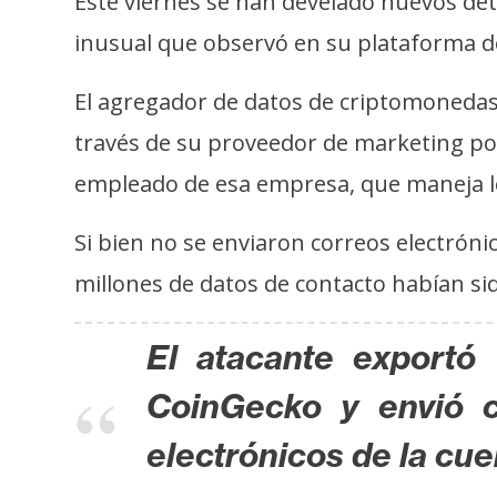
Este viernes se han develado nuevos det
s
inusual que observó en su plataforma d
a
El agregador de datos de criptomonedas
T
través de su proveedor de marketing po
e
empleado de esa empresa, que maneja l
m
a
Si bien no se enviaron correos electrón
s
millones de datos de contacto habían sid
R
El atacante exportó
e
c
CoinGecko y envió c
u
r
electrónicos de la cue
s