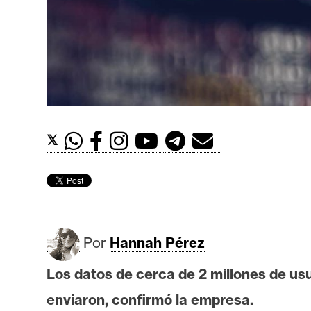
t
h
e
r
e
u
m
𝕏
I
A
Por
Hannah Pérez
A
n
Los datos de cerca de 2 millones de u
á
enviaron, confirmó la empresa.
l