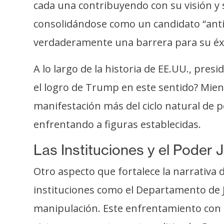
cada una contribuyendo con su visión y 
s
a
consolidándose como un candidato “anti
verdaderamente una barrera para su éxito
T
A lo largo de la historia de EE.UU., pre
e
m
el logro de Trump en este sentido? Mie
a
manifestación más del ciclo natural de
s
enfrentando a figuras establecidas.
R
Las Instituciones y el Poder J
e
Otro aspecto que fortalece la narrativa
c
u
instituciones como el Departamento de Ju
r
manipulación. Este enfrentamiento con 
s