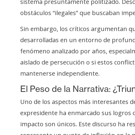
sistema presuntamente politizado. Desde
o
s
obstáculos “ilegales” que buscaban impe
Sin embargo, los críticos argumentan q
C
o
desarrolladas en un entorno de profunda 
n
fenómeno analizado por años, especialm
t
aislado de persecución o si estos conflic
a
c
mantenerse independiente.
t
El Peso de la Narrativa: ¿Tri
o
y
Uno de los aspectos más interesantes de 
P
expresidente ha enmarcado sus logros co
u
b
impacto son únicos. Este discurso ha re
l