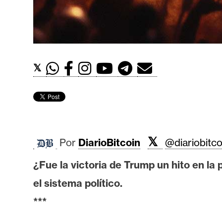
t
h
e
r
e
𝕏
u
m
I
A
𝕏
Por
DiarioBitcoin
@diariobitco
¿Fue la victoria de Trump un hito en l
A
el sistema político.
n
á
***
l