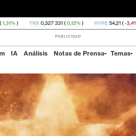
7 331 (
0,12%
)
HYPE
54,21 (
-3,4%
)
DOGE
0,069 7
PUBLICIDAD
um
IA
Análisis
Notas de Prensa
Temas