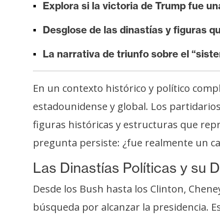
Explora si la victoria de Trump fue una
i
s
Desglose de las dinastías y figuras q
i
s
La narrativa de triunfo sobre el “sis
N
En un contexto histórico y político com
o
estadounidense y global. Los partidari
t
a
figuras históricas y estructuras que rep
s
pregunta persiste: ¿fue realmente un cam
d
e
Las Dinastías Políticas y su 
P
r
Desde los Bush hasta los Clinton, Chene
e
búsqueda por alcanzar la presidencia. Es
n