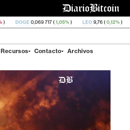
17 (
1,05%
)
LEO
9,76 (
0,12%
)
ZEC
509,87 (
3,0%
)
Recursos
Contacto
Archivos