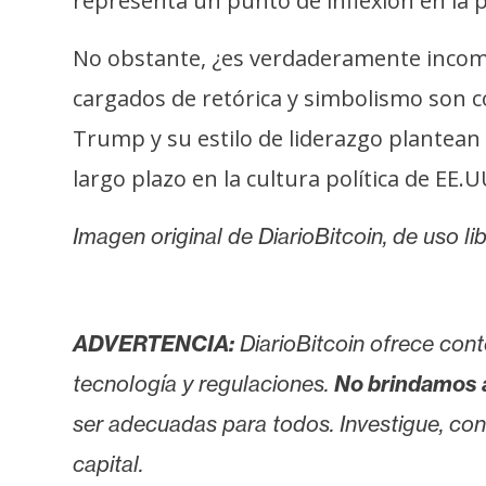
representa un punto de inflexión en la p
i
c
No obstante, ¿es verdaderamente incomp
i
d
cargados de retórica y simbolismo son 
a
Trump y su estilo de liderazgo plantean 
d
largo plazo en la cultura política de EE.U
Imagen original de DiarioBitcoin, de uso li
ADVERTENCIA:
DiarioBitcoin ofrece cont
tecnología y regulaciones.
No brindamos 
ser adecuadas para todos. Investigue, consu
capital.