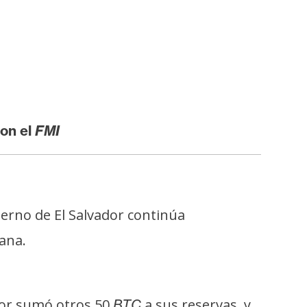
con el
FMI
bierno de El Salvador continúa
ana.
ador sumó otros 50
a sus reservas, y
BTC