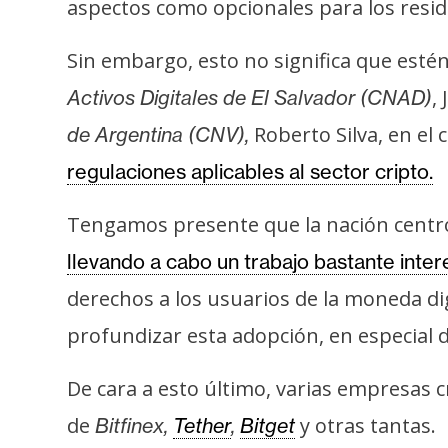
o
aspectos como opcionales para los resid
s
Sin embargo, esto no significa que esté
,
Activos Digitales de El Salvador (CNAD)
C
o
Roberto Silva, en e
de Argentina (CNV),
n
regulaciones aplicables al sector cripto.
t
a
Tengamos presente que la nación centr
c
llevando a cabo un trabajo bastante inte
t
o
derechos a los usuarios de la moneda dig
y
profundizar esta adopción, en especial d
P
u
De cara a esto último, varias empresas cr
b
de
y otras tantas.
Bitfinex,
Tether
,
Bitget
l