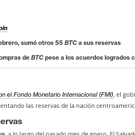
oin
febrero, sumó otros 55
BTC
a sus reservas
compras de
BTC
pese a los acuerdos logrados 
, el go
on el
Fondo Monetario Internacional (FMI)
entando las reservas de la nación centroameric
servas
, a lo largo del pasado mes de enero, El Salv
os