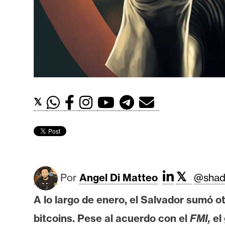
t
h
e
r
e
u
m
𝕏
I
A
𝕏
A
Por
Angel Di Matteo
@shad
n
A lo largo de enero, el Salvador sumó 
á
l
bitcoins. Pese al acuerdo con el
FMI,
el