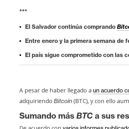
i
s
***
i
El Salvador continúa comprando
Bitc
s
Entre enero y la primera semana de 
N
El país sigue comprometido con las 
o
t
a
s
d
A pesar de haber llegado a
un acuerdo c
e
adquiriendo
(BTC)
y con ello aum
Bitcoin
,
P
r
Sumando más
BTC
a sus re
e
n
De acuerdo con
varios informes publicad