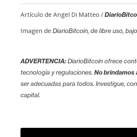
i
c
Artículo de Angel Di Matteo /
DiarioBitco
i
d
Imagen de
DiarioBitcoin, de libre uso, ba
a
d
ADVERTENCIA:
DiarioBitcoin ofrece cont
tecnología y regulaciones.
No brindamos 
ser adecuadas para todos. Investigue, consu
capital.