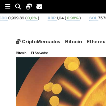
S
k
i
XRP
1,04 (
0,98%
)
SOL
75,76 (
2,33%
)
TRX
0,
p
t
o
c
o
CriptoMercados
Bitcoin
Ethere
n
t
Bitcoin
El Salvador
C
e
n
r
t
i
p
t
o
M
e