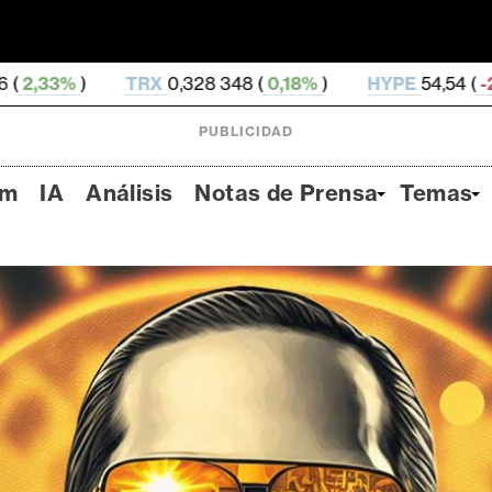
328 348 (
0,18%
)
HYPE
54,54 (
-2,89%
)
DOGE
0,0
PUBLICIDAD
um
IA
Análisis
Notas de Prensa
Temas