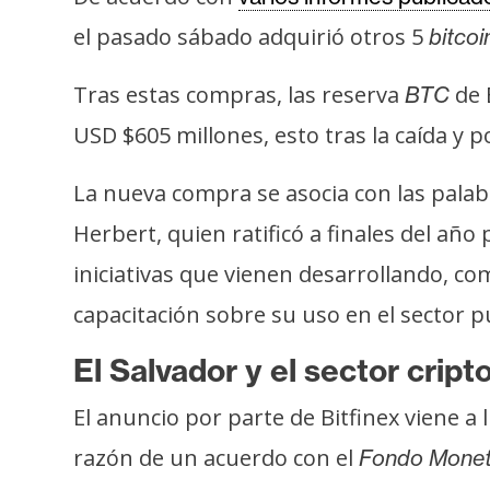
s
el pasado sábado adquirió otros 5
bitcoi
a
Tras estas compras, las reserva
de 
BTC
T
USD $605 millones, esto tras la caída y p
e
m
La nueva compra se asocia con las palab
a
Herbert, quien ratificó a finales del añ
s
iniciativas que vienen desarrollando, c
capacitación sobre su uso en el sector p
R
e
El Salvador y el sector cript
c
u
El anuncio por parte de Bitfinex viene a
r
razón de un acuerdo con el
Fondo Monetar
s