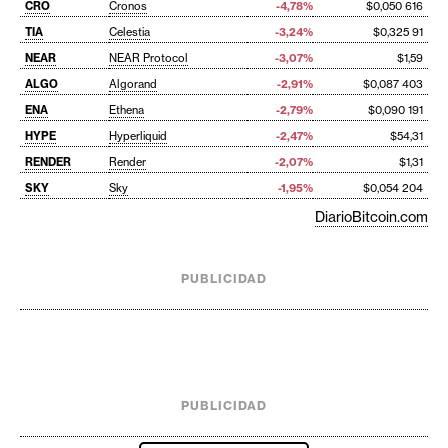
CRO
Cronos
-4,78%
$0,050 616
TIA
Celestia
-3,24%
$0,325 91
NEAR
NEAR Protocol
-3,07%
$1,59
ALGO
Algorand
-2,91%
$0,087 403
ENA
Ethena
-2,79%
$0,090 191
HYPE
Hyperliquid
-2,47%
$54,31
RENDER
Render
-2,07%
$1,31
SKY
Sky
-1,95%
$0,054 204
DiarioBitcoin.com
PUBLICIDAD
PUBLICIDAD