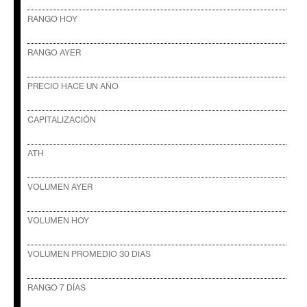
c
a
RANGO HOY
d
o
RANGO AYER
s
PRECIO HACE UN AÑO
B
CAPITALIZACIÓN
i
t
ATH
c
o
VOLUMEN AYER
i
n
VOLUMEN HOY
VOLUMEN PROMEDIO 30 DIAS
E
t
RANGO 7 DÍAS
h