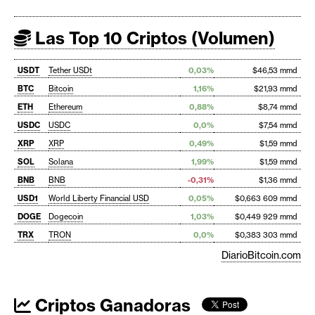
Las Top 10 Criptos (Volumen)
USDT
Tether USDt
0,03%
$46,53 mmd
BTC
Bitcoin
1,16%
$21,93 mmd
ETH
Ethereum
0,88%
$8,74 mmd
USDC
USDC
0,0%
$7,54 mmd
XRP
XRP
0,49%
$1,59 mmd
SOL
Solana
1,99%
$1,59 mmd
BNB
BNB
-0,31%
$1,36 mmd
USD1
World Liberty Financial USD
0,05%
$0,663 609 mmd
DOGE
Dogecoin
1,03%
$0,449 929 mmd
TRX
TRON
0,0%
$0,383 303 mmd
DiarioBitcoin.com
Criptos Ganadoras