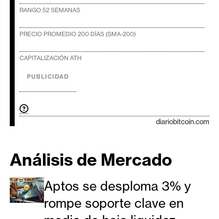
e
RANGO 52 SEMANAS
r
e
PRECIO PROMEDIO 200 DÍAS (SMA-200)
u
m
CAPITALIZACIÓN ATH
PUBLICIDAD
I
A
diariobitcoin.com
A
n
Análisis de Mercado
á
l
Aptos se desploma 3% y
i
s
rompe soporte clave en
i