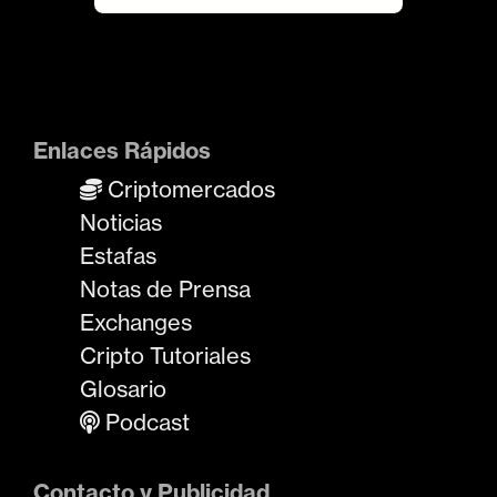
r
a
d
a
s
Enlaces Rápidos
Criptomercados
Noticias
Estafas
Notas de Prensa
Exchanges
Cripto Tutoriales
Glosario
Podcast
Contacto y Publicidad