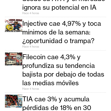
T
ignora su potencial en IA
e
m
Hace 4 horas
a
Injective cae 4,97% y toca
s
mínimos de la semana:
¿oportunidad o trampa?
R
Hace 4 horas
e
c
Filecoin cae 4,3% y
u
profundiza su tendencia
r
bajista por debajo de todas
s
o
las medias móviles
s
Hace 4 horas
TIA cae 3% y acumula
C
pérdidas de 18% en 30
o