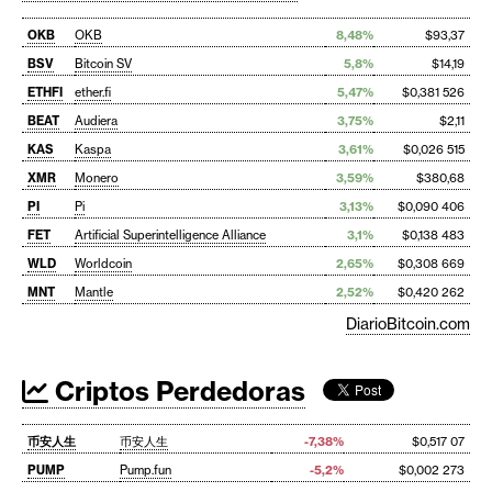
OKB
OKB
8,48%
$93,37
BSV
Bitcoin SV
5,8%
$14,19
ETHFI
ether.fi
5,47%
$0,381 526
BEAT
Audiera
3,75%
$2,11
KAS
Kaspa
3,61%
$0,026 515
XMR
Monero
3,59%
$380,68
PI
Pi
3,13%
$0,090 406
FET
Artificial Superintelligence Alliance
3,1%
$0,138 483
WLD
Worldcoin
2,65%
$0,308 669
MNT
Mantle
2,52%
$0,420 262
DiarioBitcoin.com
Criptos Perdedoras
币安人生
币安人生
-7,38%
$0,517 07
PUMP
Pump.fun
-5,2%
$0,002 273