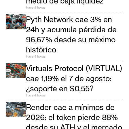
medio de baja liquidez
s
Hace 4 horas
Pyth Network cae 3% en
N
24h y acumula pérdida de
o
t
96,67% desde su máximo
a
histórico
s
Hace 4 horas
d
e
Virtuals Protocol (VIRTUAL)
P
cae 1,19% el 7 de agosto:
r
¿soporte en $0,55?
e
n
Hace 4 horas
s
Render cae a mínimos de
a
2026: el token pierde 88%
desde su ATH y el mercado