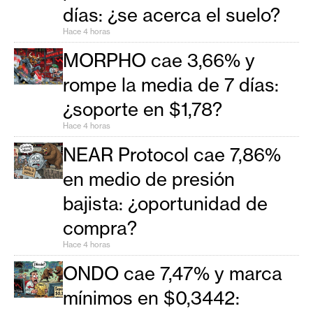
n
días: ¿se acerca el suelo?
t
Hace 4 horas
a
MORPHO cae 3,66% y
c
t
rompe la media de 7 días:
o
¿soporte en $1,78?
y
Hace 4 horas
P
u
NEAR Protocol cae 7,86%
b
en medio de presión
l
bajista: ¿oportunidad de
i
c
compra?
i
Hace 4 horas
d
ONDO cae 7,47% y marca
a
d
mínimos en $0,3442: