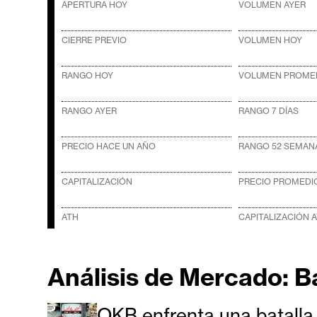
r
APERTURA HOY
VOLUMEN AYER
c
a
CIERRE PREVIO
VOLUMEN HOY
d
o
RANGO HOY
VOLUMEN PROMED
s
RANGO AYER
RANGO 7 DÍAS
B
PRECIO HACE UN AÑO
RANGO 52 SEMAN
i
t
CAPITALIZACIÓN
PRECIO PROMEDIO
c
ATH
CAPITALIZACIÓN 
o
i
n
Análisis de Mercado: B
E
OKB enfrenta una batalla 