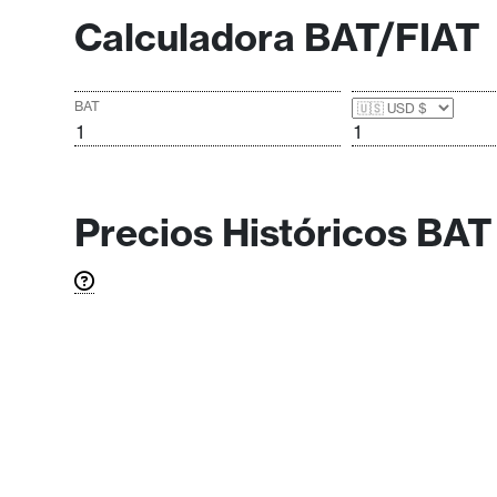
s
Calculadora BAT/FIAT
a
BAT
T
e
m
a
Precios Históricos BAT
s
R
e
c
u
r
s