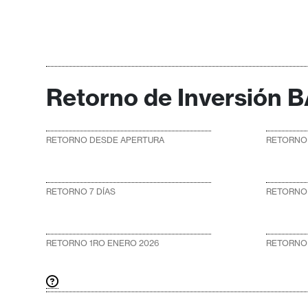
i
c
i
d
a
Retorno de Inversión 
d
RETORNO DESDE APERTURA
RETORNO 
RETORNO 7 DÍAS
RETORNO 
RETORNO 1RO ENERO 2026
RETORNO