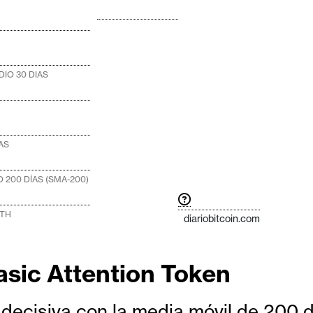
IO 30 DIAS
AS
 200 DÍAS (SMA-200)
ATH
diariobitcoin.com
asic Attention Token
decisiva con la media móvil de 200 d