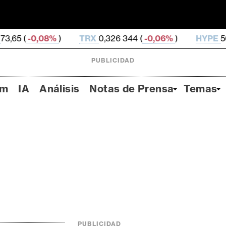
8%
)
TRX
0,326 344 (
-0,06%
)
HYPE
56,36 (
0,2%
)
PUBLICIDAD
um
IA
Análisis
Notas de Prensa
Temas
PUBLICIDAD