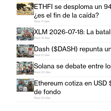
i
ETHFI se desploma un 94,
s
¿es el fin de la caída?
i
Hace 17 días
s
XLM 2026-07-18: La batalla
Hace 18 días
N
o
Dash ($DASH) repunta un 
t
Hace 21 días
a
Solana se debate entre l
s
Hace 22 días
d
e
Ethereum cotiza en USD $1.
P
de fondo
r
Hace 23 días
e
n