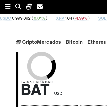
S
k
i
892 (
0,01%
)
XRP
1,04 (
-1,99%
)
SOL
73,65 (
-0,0
p
t
o
c
o
CriptoMercados
Bitcoin
Ethere
n
t
C
e
n
r
t
i
p
t
BAT
BASIC ATTENTION TOKEN
o
USD
M
e