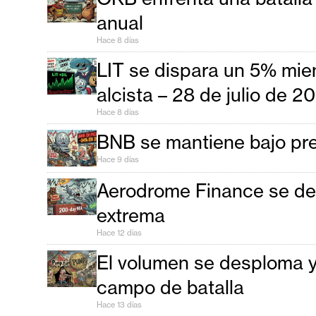
t
anual
h
Hace 8 días
e
LIT se dispara un 5% mien
r
e
alcista – 28 de julio de 2
u
Hace 8 días
m
BNB se mantiene bajo pres
Hace 9 días
I
Aerodrome Finance se deba
A
extrema
Hace 12 días
A
El volumen se desploma 
n
campo de batalla
á
l
Hace 13 días