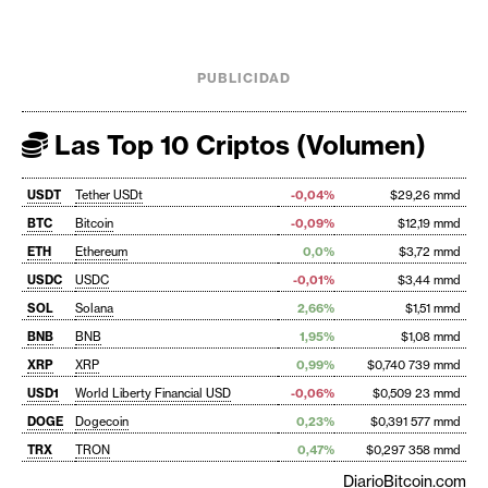
PUBLICIDAD
Las Top 10 Criptos (Volumen)
USDT
Tether USDt
-0,04%
$29,26 mmd
BTC
Bitcoin
-0,09%
$12,19 mmd
ETH
Ethereum
0,0%
$3,72 mmd
USDC
USDC
-0,01%
$3,44 mmd
SOL
Solana
2,66%
$1,51 mmd
BNB
BNB
1,95%
$1,08 mmd
XRP
XRP
0,99%
$0,740 739 mmd
USD1
World Liberty Financial USD
-0,06%
$0,509 23 mmd
DOGE
Dogecoin
0,23%
$0,391 577 mmd
TRX
TRON
0,47%
$0,297 358 mmd
DiarioBitcoin.com