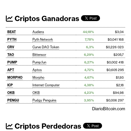
Criptos Ganadoras
BEAT
Audiera
44,18%
$3,04
PYTH
Pyth Network
7,78%
$0,041 168
CRV
Curve DAO Token
6,3%
$0,226 023
TAO
Bittensor
6,29%
$205,7
PUMP
Pump.fun
6,27%
$0,002 418
APT
Aptos
4,72%
$0,605 295
MORPHO
Morpho
4,67%
$1,93
ICP
Internet Computer
4,38%
$2,18
OKB
OKB
4,23%
$94,98
PENGU
Pudgy Penguins
3,95%
$0,006 297
DiarioBitcoin.com
Criptos Perdedoras