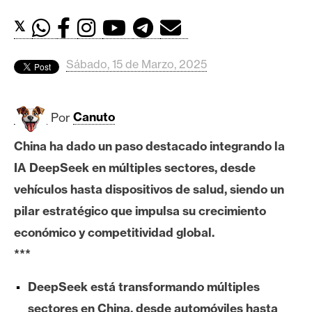
c
a
𝕏
d
o
Sábado, 15 de Marzo, 2025
s
Por
Canuto
B
i
China ha dado un paso destacado integrando la
t
IA DeepSeek en múltiples sectores, desde
c
o
vehículos hasta dispositivos de salud, siendo un
i
pilar estratégico que impulsa su crecimiento
n
económico y competitividad global.
***
E
DeepSeek está transformando múltiples
t
h
sectores en China, desde automóviles hasta