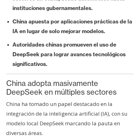
e
instituciones gubernamentales.
r
e
China apuesta por aplicaciones prácticas de la
u
IA en lugar de solo mejorar modelos.
m
Autoridades chinas promueven el uso de
DeepSeek para lograr avances tecnológicos
I
significativos.
A
China adopta masivamente
A
DeepSeek en múltiples sectores
n
á
China ha tomado un papel destacado en la
l
integración de la inteligencia artificial (IA), con su
i
modelo local DeepSeek marcando la pauta en
s
diversas áreas.
i