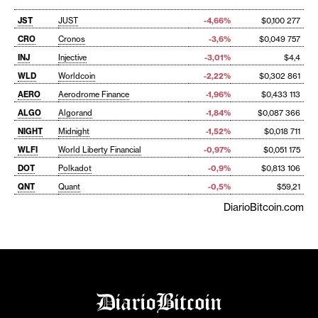
JST
JUST
-4,66%
$0,100 277
CRO
Cronos
-3,6%
$0,049 757
INJ
Injective
-3,01%
$4,4
WLD
Worldcoin
-2,22%
$0,302 861
AERO
Aerodrome Finance
-1,96%
$0,433 113
ALGO
Algorand
-1,84%
$0,087 366
NIGHT
Midnight
-1,52%
$0,018 711
WLFI
World Liberty Financial
-0,97%
$0,051 175
DOT
Polkadot
-0,9%
$0,813 106
QNT
Quant
-0,5%
$59,21
DiarioBitcoin.com