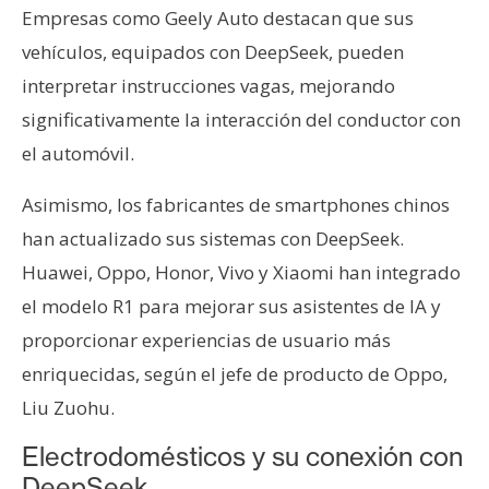
n
Empresas como Geely Auto destacan que sus
t
vehículos, equipados con DeepSeek, pueden
a
interpretar instrucciones vagas, mejorando
c
significativamente la interacción del conductor con
t
el automóvil.
o
y
Asimismo, los fabricantes de smartphones chinos
P
u
han actualizado sus sistemas con DeepSeek.
b
Huawei, Oppo, Honor, Vivo y Xiaomi han integrado
l
el modelo R1 para mejorar sus asistentes de IA y
i
proporcionar experiencias de usuario más
c
i
enriquecidas, según el jefe de producto de Oppo,
d
Liu Zuohu.
a
Electrodomésticos y su conexión con
d
DeepSeek