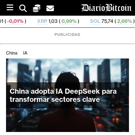
S
k
i
XRP
1,03 (
0,99%
)
SOL
75,74 (
2,66%
)
TRX
0,32
p
t
o
PUBLICIDAD
c
o
n
China
IA
t
e
C
n
r
t
i
China adopta IA DeepSeek para
p
t
transformar sectores clave
o
M
e
r