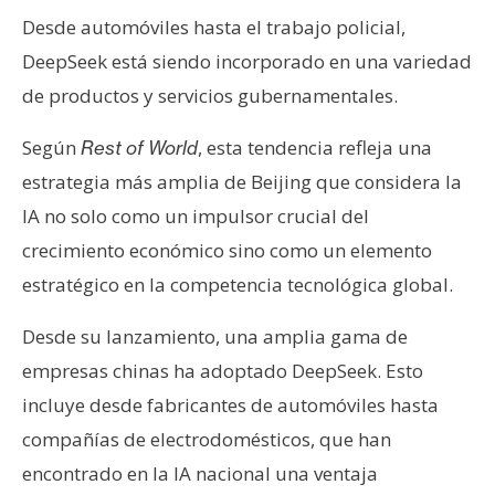
s
Desde automóviles hasta el trabajo policial,
DeepSeek está siendo incorporado en una variedad
N
de productos y servicios gubernamentales.
o
t
Según
, esta tendencia refleja una
Rest of World
a
estrategia más amplia de Beijing que considera la
s
IA no solo como un impulsor crucial del
d
crecimiento económico sino como un elemento
e
P
estratégico en la competencia tecnológica global.
r
e
Desde su lanzamiento, una amplia gama de
n
empresas chinas ha adoptado DeepSeek. Esto
s
incluye desde fabricantes de automóviles hasta
a
compañías de electrodomésticos, que han
encontrado en la IA nacional una ventaja