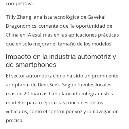
T
competitiva.
e
m
Tilly Zhang, analista tecnológica de Gavekal
a
Dragonomics, comenta que ‘la oportunidad de
s
China en IA está más en las aplicaciones prácticas
que en solo mejorar el tamaño de los modelos’.
R
Impacto en la industria automotriz y
e
c
de smartphones
u
El sector automotriz chino ha sido un prominente
r
adoptante de DeepSeek. Según fuentes locales,
s
o
más de 20 marcas han planeado integrar estos
s
modelos para mejorar las funciones de los
vehículos, como el control por voz y la navegación
C
precisa.
o