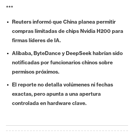
e
***
r
e
Reuters informó que China planea permitir
u
compras limitadas de chips Nvidia H200 para
m
firmas líderes de IA.
Alibaba, ByteDance y DeepSeek habrían sido
I
notificadas por funcionarios chinos sobre
A
permisos próximos.
A
El reporte no detalla volúmenes ni fechas
n
exactas, pero apunta a una apertura
á
controlada en hardware clave.
l
i
s
i