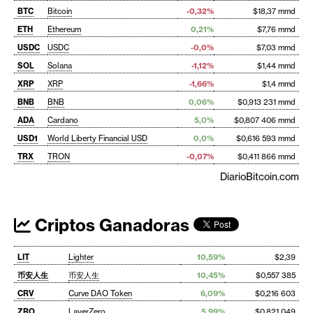
BTC
Bitcoin
-0,32%
$18,37 mmd
ETH
Ethereum
0,21%
$7,76 mmd
USDC
USDC
-0,0%
$7,03 mmd
SOL
Solana
-1,12%
$1,44 mmd
XRP
XRP
-1,66%
$1,4 mmd
BNB
BNB
0,06%
$0,913 231 mmd
ADA
Cardano
5,0%
$0,807 406 mmd
USD1
World Liberty Financial USD
0,0%
$0,616 593 mmd
TRX
TRON
-0,07%
$0,411 866 mmd
DiarioBitcoin.com
Criptos Ganadoras
LIT
Lighter
10,59%
$2,39
币安人生
币安人生
10,45%
$0,557 385
CRV
Curve DAO Token
6,09%
$0,216 603
ZRO
LayerZero
5,99%
$0,821 049