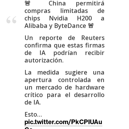
🚨 China permitirá
s
compras limitadas de
chips Nvidia H200 a
N
Alibaba y ByteDance 🚨
o
Un reporte de Reuters
t
a
confirma que estas firmas
s
de IA podrían recibir
d
autorización.
e
La medida sugiere una
P
apertura controlada en
r
un mercado de hardware
e
crítico para el desarrollo
n
de IA.
s
a
Esto…
pic.twitter.com/PkCPIUAu