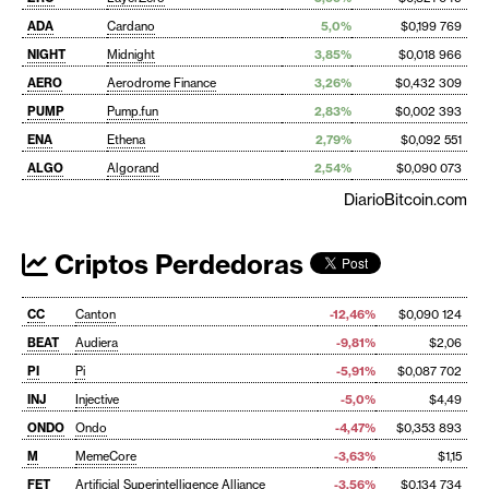
ADA
Cardano
5,0%
$0,199 769
NIGHT
Midnight
3,85%
$0,018 966
AERO
Aerodrome Finance
3,26%
$0,432 309
PUMP
Pump.fun
2,83%
$0,002 393
ENA
Ethena
2,79%
$0,092 551
ALGO
Algorand
2,54%
$0,090 073
DiarioBitcoin.com
Criptos Perdedoras
CC
Canton
-12,46%
$0,090 124
BEAT
Audiera
-9,81%
$2,06
PI
Pi
-5,91%
$0,087 702
INJ
Injective
-5,0%
$4,49
ONDO
Ondo
-4,47%
$0,353 893
M
MemeCore
-3,63%
$1,15
FET
Artificial Superintelligence Alliance
-3,56%
$0,134 734