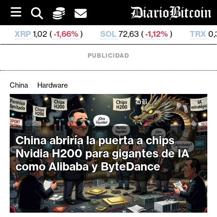
S
k
i
66%
)
SOL
72,63 (
-1,12%
)
TRX
0,327 615 (
-0,07%
)
p
t
o
PUBLICIDAD
c
o
n
China
Hardware
t
e
C
n
r
t
i
China abriría la puerta a chips
p
Nvidia H200 para gigantes de IA
t
como Alibaba y ByteDance
o
M
e
r