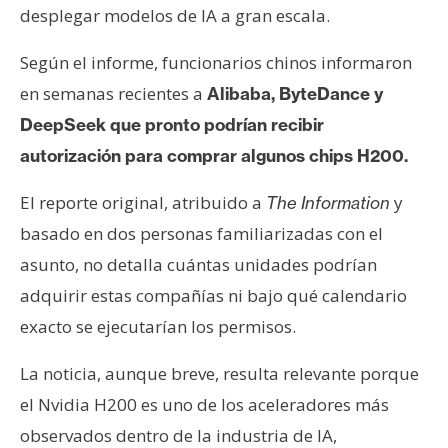
desplegar modelos de IA a gran escala.
n
t
Según el informe, funcionarios chinos informaron
a
c
en semanas recientes a
Alibaba, ByteDance y
t
DeepSeek que pronto podrían recibir
o
autorización para comprar algunos chips H200.
y
P
El reporte original, atribuido a
y
The Information
u
basado en dos personas familiarizadas con el
b
asunto, no detalla cuántas unidades podrían
l
i
adquirir estas compañías ni bajo qué calendario
c
exacto se ejecutarían los permisos.
i
d
La noticia, aunque breve, resulta relevante porque
a
el Nvidia H200 es uno de los aceleradores más
d
observados dentro de la industria de IA,