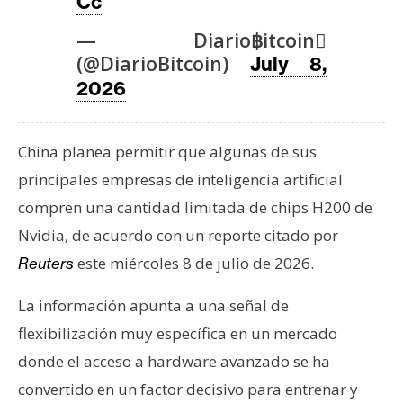
T
Cc
e
— Diario฿itcoin
m
(@DiarioBitcoin)
July 8,
a
2026
s
China planea permitir que algunas de sus
R
e
principales empresas de inteligencia artificial
c
compren una cantidad limitada de chips H200 de
u
Nvidia, de acuerdo con un reporte citado por
r
este miércoles 8 de julio de 2026.
Reuters
s
o
La información apunta a una señal de
s
flexibilización muy específica en un mercado
donde el acceso a hardware avanzado se ha
C
convertido en un factor decisivo para entrenar y
o