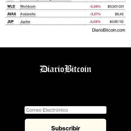
WLD
Worldcoin
-3,38%
$0,301 031
AVAX
Avalanche
-3,27%
$6,42
JUP
Jupiter
-3,08%
$0,181 112
DiarioBitcoin.com