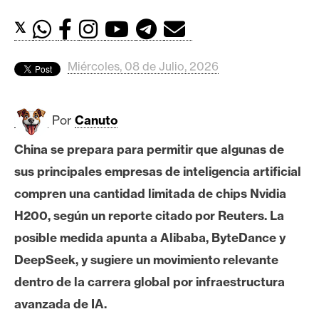
c
a
𝕏
d
o
Miércoles, 08 de Julio, 2026
s
Por
Canuto
B
i
China se prepara para permitir que algunas de
t
sus principales empresas de inteligencia artificial
c
o
compren una cantidad limitada de chips Nvidia
i
H200, según un reporte citado por Reuters. La
n
posible medida apunta a Alibaba, ByteDance y
DeepSeek, y sugiere un movimiento relevante
E
dentro de la carrera global por infraestructura
t
avanzada de IA.
h