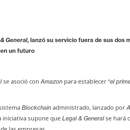
 & General
, lanzó su servicio fuera de sus dos
 en un futuro
se asoció con
para establecer “
l
Amazon
el prim
 sistema
administrado, lanzado por
Blockchain
A
a iniciativa supone que
se hará c
Legal & General
s de las empresas.