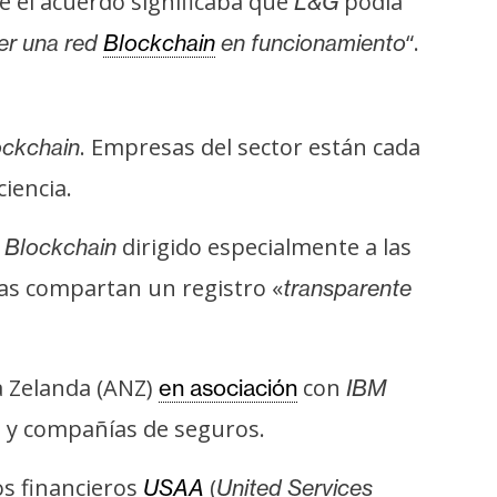
e el acuerdo significaba que
podía
L&G
“.
ner una red
Blockchain
en funcionamiento
. Empresas del sector están cada
ockchain
iencia.
dirigido especialmente a las
Blockchain
ras compartan un registro «
transparente
a Zelanda (ANZ)
con
en asociación
IBM
es y compañías de seguros.
os financieros
(
USAA
United Services