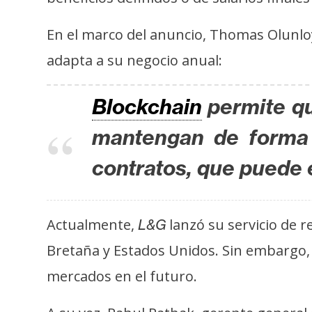
t
h
En el marco del anuncio, Thomas Olunl
e
adapta a su negocio anual:
r
e
Blockchain
permite qu
u
m
mantengan de forma 
contratos, que puede 
I
A
Actualmente,
lanzó su servicio de 
L&G
A
Bretaña y Estados Unidos. Sin embargo
n
mercados en el futuro.
á
l