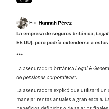
r
c
a
d
Por
Hannah Pérez
o
s
La empresa de seguros británica,
Legal
EE UU), pero podría extenderse a estos
B
***
i
t
La aseguradora británica
Legal & Genera
c
o
“.
de pensiones corporativas
i
n
La aseguradora explicó que utilizará un
manejar rentas anuales a gran escala. L
E
beneficios definidos o de salarios finale