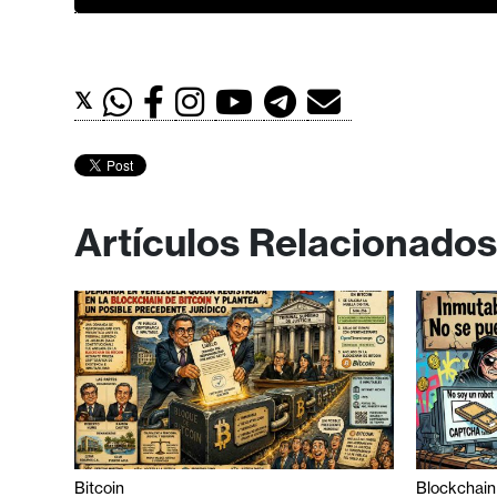
i
c
i
d
𝕏
a
d
Artículos Relacionados
Bitcoin
Blockchain