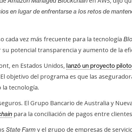
 de
en AWS, dijo qu
Amazon Managed Blockchain
ios en lugar de enfrentarse a los retos de mante
so cada vez más frecuente para la tecnología
Bl
 su potencial transparencia y aumento de la efic
mont, en Estados Unidos,
lanzó un proyecto piloto
 El objetivo del programa es que las asegurado
 la tecnología.
eguros. El Grupo Bancario de Australia y Nuev
para la conciliación de pagos entre client
chain
os
y el grupo de empresas de servici
State Farm