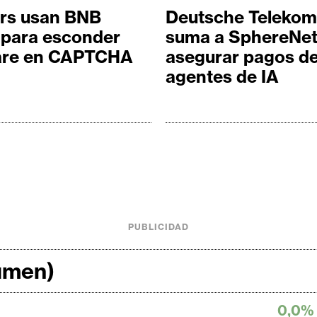
rs usan BNB
Deutsche Telekom
 para esconder
suma a SphereNet
re en CAPTCHA
asegurar pagos d
agentes de IA
PUBLICIDAD
lumen)
0,0%