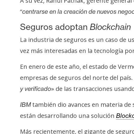
A su vez, Rahul Pathak, gerente general
i
“
centrarse en la creación de nuevos negoc
s
i
Seguros adoptan
Blockchain
s
La industria de seguros es un caso de u
N
vez más interesadas en la tecnología por
o
t
En enero de este año, el estado de Ver
a
empresas de seguros del norte del país.
s
» de las transacciones usando
y verificado
d
e
también dio avances en materia de s
IBM
P
r
están desarrollando una solución
Block
e
n
Más recientemente, el gigante de segur