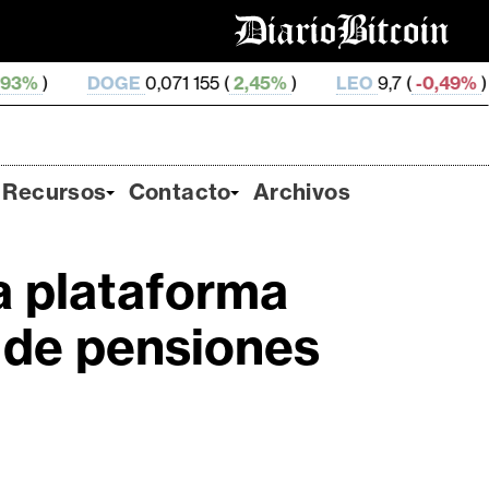
GE
0,071 155 (
2,45%
)
LEO
9,7 (
-0,49%
)
ZEC
506,
Recursos
Contacto
Archivos
la plataforma
 de pensiones