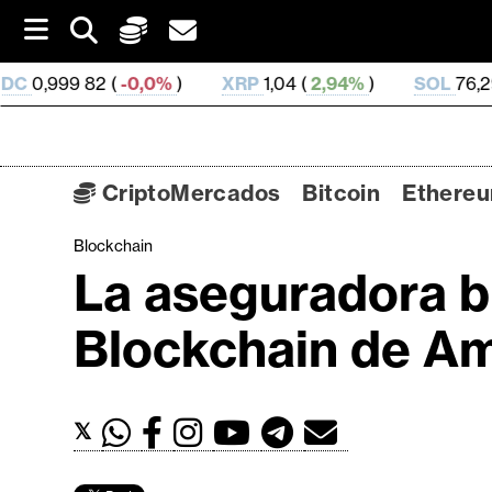
S
k
i
-0,0%
)
XRP
1,04 (
2,94%
)
SOL
76,29 (
4,07%
)
p
t
o
c
o
CriptoMercados
Bitcoin
Ethere
n
t
Blockchain
C
e
La aseguradora br
n
r
t
i
Blockchain de A
p
t
o
𝕏
M
e