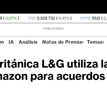
TRX
0,328 732 (
0,41%
)
HYPE
55,12 (
0,93%
)
DO
PUBLICIDAD
um
IA
Análisis
Notas de Prensa
Temas
itánica L&G utiliza 
mazon para acuerdos