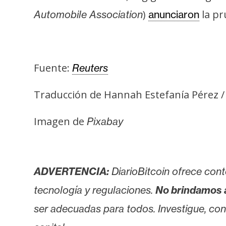
s
)
la pr
Automobile Association
anunciaron
a
T
Fuente:
Reuters
e
m
Traducción de Hannah Estefanía Pérez 
a
s
Imagen de
Pixabay
R
e
ADVERTENCIA:
DiarioBitcoin ofrece cont
c
u
tecnología y regulaciones.
No brindamos 
r
ser adecuadas para todos. Investigue, consu
s