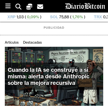
S
k
i
09%
)
SOL
75,88 (
1,76%
)
TRX
0,329 811 (
0,76%
)
p
t
o
PUBLICIDAD
c
o
n
Artículos
Destacadas
t
e
C
n
r
t
i
Cuando la IA se construye a sí
p
misma: alerta desde Anthropic
t
sobre la mejora recursiva
o
M
e
r