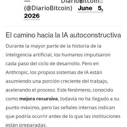
— Diario฿itcoin
T
(@DiarioBitcoin)
e
June 5,
m
2026
a
s
El camino hacia la IA autoconstructiva
Durante la mayor parte de la historia de la
R
inteligencia artificial, los humanos impulsaron
e
c
cada paso del ciclo de desarrollo. Pero en
u
Anthropic, los propios sistemas de IA están
r
asumiendo una porción creciente del trabajo,
s
acelerando el proceso. Este fenómeno, conocido
o
s
como
, todavía no ha llegado a su
mejora recursiva
punto máximo, pero las señales internas indican
que podría ocurrir antes de lo que las instituciones
C
o
están preparadas.