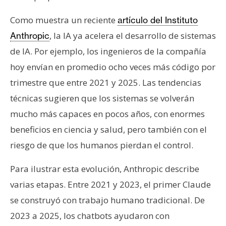
n
Como muestra un reciente
artículo del Instituto
t
a
, la IA ya acelera el desarrollo de sistemas
Anthropic
c
de IA. Por ejemplo, los ingenieros de la compañía
t
hoy envían en promedio ocho veces más código por
o
trimestre que entre 2021 y 2025. Las tendencias
y
P
técnicas sugieren que los sistemas se volverán
u
mucho más capaces en pocos años, con enormes
b
beneficios en ciencia y salud, pero también con el
l
riesgo de que los humanos pierdan el control.
i
c
Para ilustrar esta evolución, Anthropic describe
i
varias etapas. Entre 2021 y 2023, el primer Claude
d
a
se construyó con trabajo humano tradicional. De
d
2023 a 2025, los chatbots ayudaron con