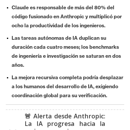
e
Claude es responsable de más del 80% del
r
código fusionado en Anthropic y multiplicó por
e
ocho la productividad de los ingenieros.
u
m
Las tareas autónomas de IA duplican su
duración cada cuatro meses; los benchmarks
I
de ingeniería e investigación se saturan en dos
A
años.
La mejora recursiva completa podría desplazar
A
a los humanos del desarrollo de IA, exigiendo
n
coordinación global para su verificación.
á
l
i
🚨 Alerta desde Anthropic:
s
La IA progresa hacia la
i