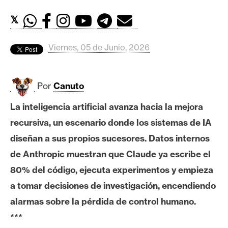
c
a
𝕏
d
o
Viernes, 05 de Junio, 2026
s
Por
Canuto
B
i
La inteligencia artificial avanza hacia la mejora
t
recursiva, un escenario donde los sistemas de IA
c
o
diseñan a sus propios sucesores. Datos internos
i
de Anthropic muestran que Claude ya escribe el
n
80% del código, ejecuta experimentos y empieza
a tomar decisiones de investigación, encendiendo
E
alarmas sobre la pérdida de control humano.
t
***
h