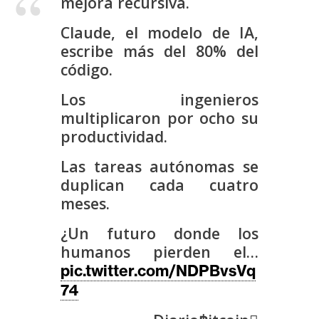
mejora recursiva.
s
Claude, el modelo de IA,
escribe más del 80% del
N
código.
o
t
Los ingenieros
a
multiplicaron por ocho su
s
productividad.
d
e
Las tareas autónomas se
P
duplican cada cuatro
r
meses.
e
¿Un futuro donde los
n
humanos pierden el…
s
a
pic.twitter.com/NDPBvsVq
74