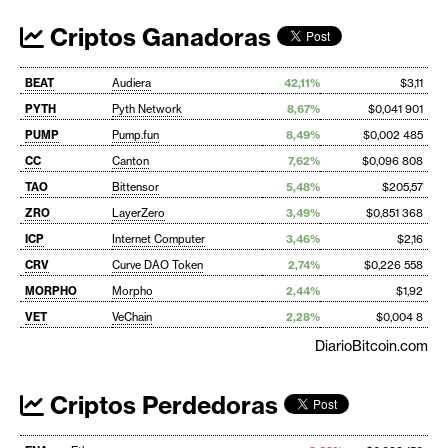
Criptos Ganadoras
BEAT
Audiera
42,11%
$3,11
PYTH
Pyth Network
8,67%
$0,041 901
PUMP
Pump.fun
8,49%
$0,002 485
CC
Canton
7,62%
$0,096 808
TAO
Bittensor
5,48%
$205,57
ZRO
LayerZero
3,49%
$0,851 368
ICP
Internet Computer
3,46%
$2,16
CRV
Curve DAO Token
2,74%
$0,226 558
MORPHO
Morpho
2,44%
$1,92
VET
VeChain
2,28%
$0,004 8
DiarioBitcoin.com
Criptos Perdedoras