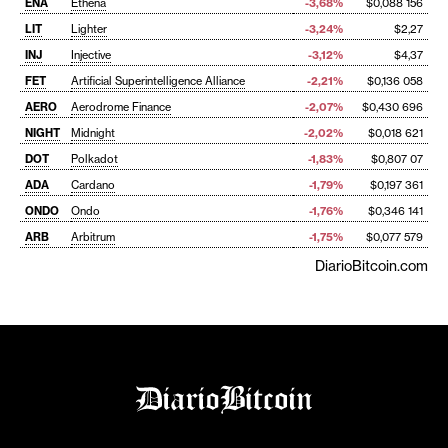
ENA
Ethena
-3,68%
$0,088 156
LIT
Lighter
-3,24%
$2,27
INJ
Injective
-3,12%
$4,37
FET
Artificial Superintelligence Alliance
-2,21%
$0,136 058
AERO
Aerodrome Finance
-2,07%
$0,430 696
NIGHT
Midnight
-2,02%
$0,018 621
DOT
Polkadot
-1,83%
$0,807 07
ADA
Cardano
-1,79%
$0,197 361
ONDO
Ondo
-1,76%
$0,346 141
ARB
Arbitrum
-1,75%
$0,077 579
DiarioBitcoin.com