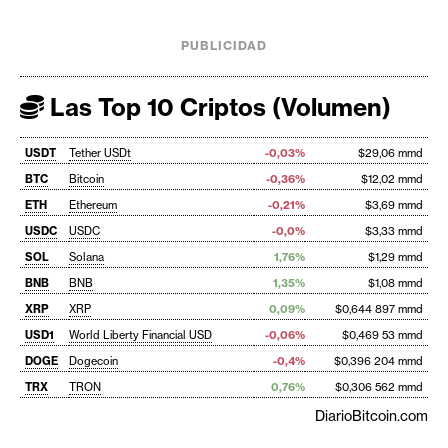
PUBLICIDAD
Las Top 10 Criptos (Volumen)
USDT
Tether USDt
-0,03%
$29,06 mmd
BTC
Bitcoin
-0,36%
$12,02 mmd
ETH
Ethereum
-0,21%
$3,69 mmd
USDC
USDC
-0,0%
$3,33 mmd
SOL
Solana
1,76%
$1,29 mmd
BNB
BNB
1,35%
$1,08 mmd
XRP
XRP
0,09%
$0,644 897 mmd
USD1
World Liberty Financial USD
-0,06%
$0,469 53 mmd
DOGE
Dogecoin
-0,4%
$0,396 204 mmd
TRX
TRON
0,76%
$0,306 562 mmd
DiarioBitcoin.com