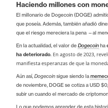
o
Haciendo millones con mo
s
El millonario de Dogecoin (DOGE) admit
que poseía. Además, también añadió din
C
o
que el riesgo mereciera la pena —al men
n
t
En la actualidad, el valor de
Dogecoin
ha
a
. En agosto de 2023, rev
ha deteriorado
c
manifiesta esperanzas de que la moneda
t
o
Aún así,
Dogecoin
sigue siendo la
memeco
y
P
de noviembre, DOGE se cotiza a USD $0,
u
subir un
cuando el mercado de criptomone
b
l
Lo que podemos aprender de esta historia