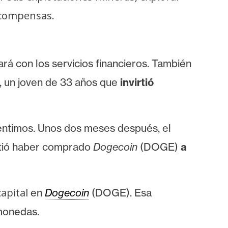
ecompensas.
á con los servicios financieros. También
, un joven de 33 años que
invirtió
éntimos. Unos dos meses después, el
mitió haber comprado
Dogecoin
(DOGE)
a
capital
en
Dogecoin
(DOGE). Esa
omonedas.