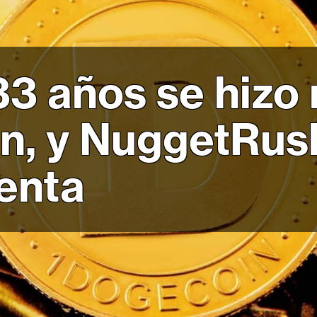
3 años se hizo 
n, y NuggetRush
venta