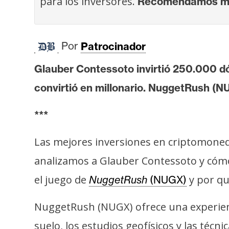
para los inversores.
Recomendamos más
i
s
i
Por
Patrocinador
s
Glauber Contessoto invirtió 250.000 d
N
convirtió en millonario. NuggetRush (N
o
t
***
a
s
Las mejores inversiones en criptomonedas
d
analizamos a Glauber Contessoto y cóm
e
el juego de
y por qu
NuggetRush
(NUGX)
P
r
NuggetRush (NUGX) ofrece una experienci
e
n
suelo, los estudios geofísicos y las téc