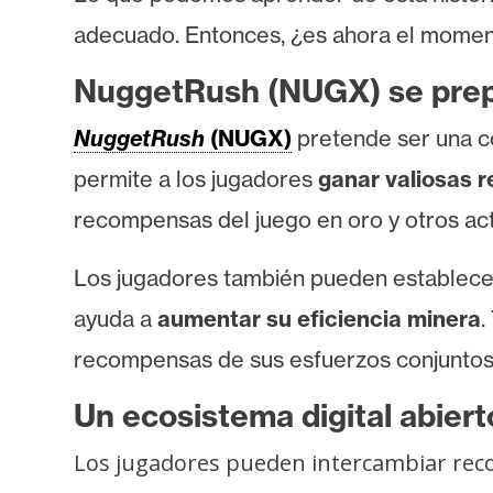
i
adecuado. Entonces, ¿es ahora el momen
c
i
NuggetRush (NUGX) se prepar
d
a
NuggetRush
(NUGX)
pretende ser una c
d
permite a los jugadores
ganar valiosas
recompensas del juego en oro y otros ac
Los jugadores también pueden establecer
ayuda a
aumentar su eficiencia minera
.
recompensas de sus esfuerzos conjuntos
Un ecosistema digital abier
Los jugadores pueden intercambiar re