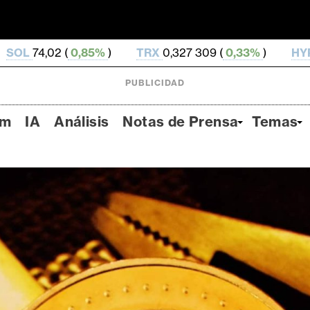
)
TRX
0,327 309 (
0,33%
)
HYPE
56,91 (
3,98%
)
PUBLICIDAD
um
IA
Análisis
Notas de Prensa
Temas