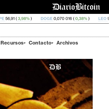
DOGE
0,070 016 (
0,38%
)
LEO
9,72 (
-0,43%
)
Z
Recursos
Contacto
Archivos