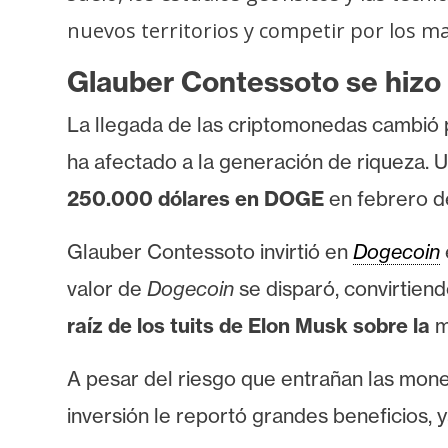
s
nuevos territorios y competir por los 
a
Glauber Contessoto se hizo
T
La llegada de las criptomonedas cambió p
e
ha afectado a la generación de riqueza. 
m
a
250.000 dólares en DOGE
en febrero d
s
Glauber Contessoto invirtió en
Dogecoin
valor de
Dogecoin
se disparó, convirtien
R
e
raíz de los tuits de Elon Musk sobre la
m
c
u
A pesar del riesgo que entrañan las mon
r
inversión le reportó grandes beneficios,
s