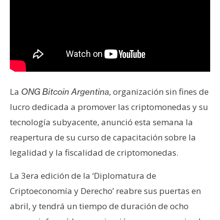
s
N
o
t
a
s
La
, organización sin fines de
ONG Bitcoin Argentina
d
lucro dedicada a promover las criptomonedas y su
e
tecnología subyacente, anunció esta semana la
P
r
reapertura de su curso de capacitación sobre la
e
legalidad y la fiscalidad de criptomonedas.
n
s
La 3era edición de la ‘Diplomatura de
a
Criptoeconomía y Derecho’ reabre sus puertas en
abril, y tendrá un tiempo de duración de ocho