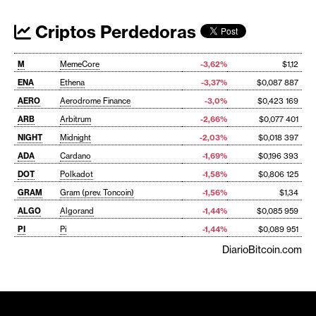
Criptos Perdedoras
M
MemeCore
-3,62%
$1,12
ENA
Ethena
-3,37%
$0,087 887
AERO
Aerodrome Finance
-3,0%
$0,423 169
ARB
Arbitrum
-2,66%
$0,077 401
NIGHT
Midnight
-2,03%
$0,018 397
ADA
Cardano
-1,69%
$0,196 393
DOT
Polkadot
-1,58%
$0,806 125
GRAM
Gram (prev. Toncoin)
-1,56%
$1,34
ALGO
Algorand
-1,44%
$0,085 959
PI
Pi
-1,44%
$0,089 951
DiarioBitcoin.com