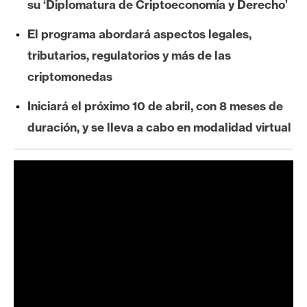
su ‘Diplomatura de Criptoeconomía y Derecho’
e
r
El programa abordará aspectos legales,
e
tributarios, regulatorios y más de las
u
criptomonedas
m
Iniciará el próximo 10 de abril, con 8 meses de
duración, y se lleva a cabo en modalidad virtual
I
A
A
n
á
l
i
s
i