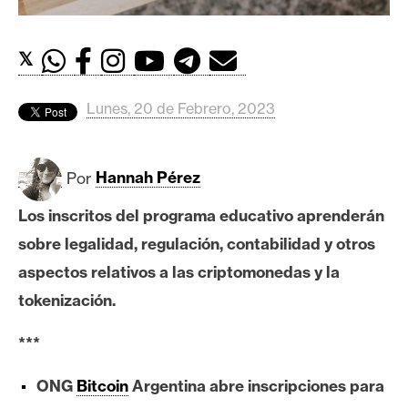
c
a
d
𝕏
o
s
Lunes, 20 de Febrero, 2023
B
Por
Hannah Pérez
i
t
Los inscritos del programa educativo aprenderán
c
sobre legalidad, regulación, contabilidad y otros
o
i
aspectos relativos a las criptomonedas y la
n
tokenización.
***
E
t
ONG
Bitcoin
Argentina abre inscripciones para
h