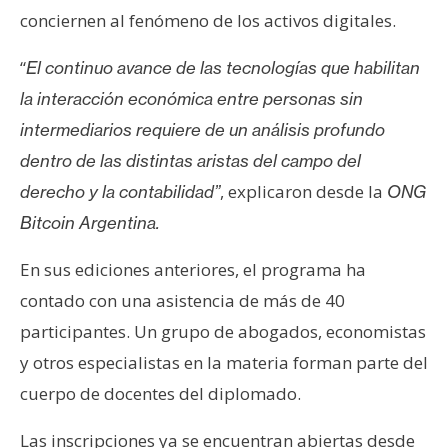
n
conciernen al fenómeno de los activos digitales.
t
a
“
El continuo avance de las tecnologías que habilitan
c
la interacción económica entre personas sin
t
intermediarios requiere de un análisis profundo
o
dentro de las distintas aristas del campo del
y
P
, explicaron desde la
derecho y la contabilidad”
ONG
u
Bitcoin Argentina.
b
l
En sus ediciones anteriores, el programa ha
i
contado con una asistencia de más de 40
c
participantes. Un grupo de abogados, economistas
i
y otros especialistas en la materia forman parte del
d
a
cuerpo de docentes del diplomado.
d
Las inscripciones ya se encuentran abiertas desde