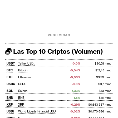
PUBLICIDAD
Las Top 10 Criptos (Volumen)
USDT
Tether USDt
-0,0%
$30,58 mmd
BTC
Bitcoin
-0,04%
$12,45 mmd
ETH
Ethereum
-0,03%
$3,93 mmd
USDC
USDC
-0,0%
$3,7 mmd
SOL
Solana
1,33%
$1,3 mmd
BNB
BNB
1,5%
$1,11 mmd
XRP
XRP
-0,29%
$0,643 337 mmd
USD1
World Liberty Financial USD
-0,02%
$0,470 686 mmd