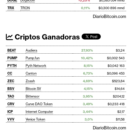
DOGE
Dogecoin
-0,25%
$0,385 054 mmd
TRX
TRON
0,11%
$0,300 896 mmd
DiarioBitcoin.com
Criptos Ganadoras
BEAT
Audiera
27,93%
$3,24
PUMP
Pump.fun
10,42%
$0,002 543
PYTH
Pyth Network
8,15%
$0,042 163
CC
Canton
6,73%
$0,096 453
ZEC
Zcash
4,69%
$523,84
BSV
Bitcoin SV
4,15%
$14,64
TAO
Bittensor
3,95%
$204,12
CRV
Curve DAO Token
3,49%
$0,233 418
ICP
Internet Computer
3,44%
$2,17
VVV
Venice Token
3,0%
$11,58
DiarioBitcoin.com