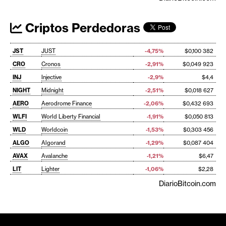
Criptos Perdedoras
JST
JUST
-4,75%
$0,100 382
CRO
Cronos
-2,91%
$0,049 923
INJ
Injective
-2,9%
$4,4
NIGHT
Midnight
-2,51%
$0,018 627
AERO
Aerodrome Finance
-2,06%
$0,432 693
WLFI
World Liberty Financial
-1,91%
$0,050 813
WLD
Worldcoin
-1,53%
$0,303 456
ALGO
Algorand
-1,29%
$0,087 404
AVAX
Avalanche
-1,21%
$6,47
LIT
Lighter
-1,06%
$2,28
DiarioBitcoin.com