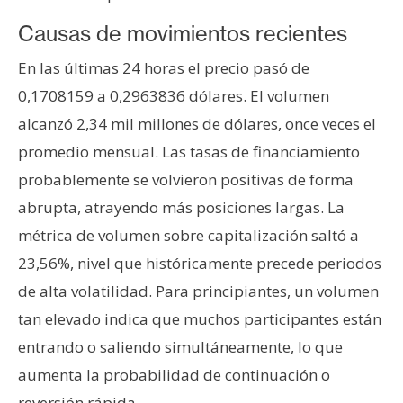
T
e
Causas de movimientos recientes
m
a
En las últimas 24 horas el precio pasó de
s
0,1708159 a 0,2963836 dólares. El volumen
alcanzó 2,34 mil millones de dólares, once veces el
promedio mensual. Las tasas de financiamiento
R
e
probablemente se volvieron positivas de forma
c
abrupta, atrayendo más posiciones largas. La
u
métrica de volumen sobre capitalización saltó a
r
23,56%, nivel que históricamente precede periodos
s
o
de alta volatilidad. Para principiantes, un volumen
s
tan elevado indica que muchos participantes están
entrando o saliendo simultáneamente, lo que
C
aumenta la probabilidad de continuación o
o
reversión rápida.