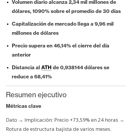
Volumen diario alcanza 2,34 mil millones de
e
dólares, 1090% sobre el promedio de 30 días
r
e
Capitalización de mercado llega a 9,96 mil
u
millones de dólares
m
Precio supera en 46,14% el cierre del día
anterior
I
A
Distancia al
ATH
de 0,938144 dólares se
reduce a 68,41%
A
n
Resumen ejecutivo
á
l
Métricas clave
i
Dato → Implicación: Precio +73,59% en 24 horas →
s
i
Rotura de estructura bajista de varios meses.