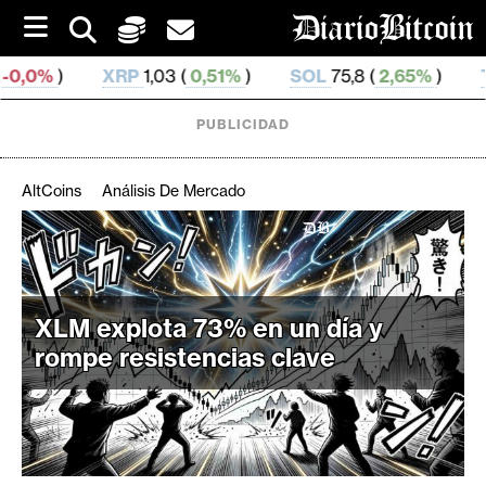
S
k
i
RP
1,03 (
0,51%
)
SOL
75,8 (
2,65%
)
TRX
0,329 522 
p
t
o
PUBLICIDAD
c
o
n
AltCoins
Análisis De Mercado
t
e
C
n
r
t
i
XLM explota 73% en un día y
p
t
rompe resistencias clave
o
M
e
r