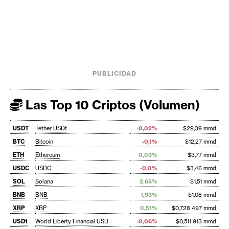
PUBLICIDAD
Las Top 10 Criptos (Volumen)
USDT
Tether USDt
-0,02%
$29,39 mmd
BTC
Bitcoin
-0,1%
$12,27 mmd
ETH
Ethereum
0,03%
$3,77 mmd
USDC
USDC
-0,0%
$3,46 mmd
SOL
Solana
2,65%
$1,51 mmd
BNB
BNB
1,93%
$1,08 mmd
XRP
XRP
0,51%
$0,728 497 mmd
USD1
World Liberty Financial USD
-0,06%
$0,511 913 mmd