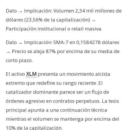
s
Dato → Implicación: Volumen 2,34 mil millones de
dólares (23,56% de la capitalización) →
N
Participación institucional o retail masiva.
o
t
Dato → Implicación: SMA-7 en 0,1584278 dólares
a
→ Precio se aleja 87% por encima de su media de
s
d
corto plazo.
e
P
El activo
presenta un movimiento alcista
XLM
r
extremo que redefine su rango reciente. El
e
catalizador dominante parece ser un flujo de
n
órdenes agresivo en contratos perpetuos. La tesis
s
a
principal apunta a una continuación técnica
mientras el volumen se mantenga por encima del
10% de la capitalización.