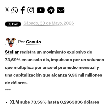
c
a
𝕏
d
o
Sábado, 30 de Mayo, 2026
s
Por
Canuto
B
i
Stellar
registra un movimiento explosivo de
t
73,59% en un solo día, impulsado por un volumen
c
o
que multiplica por once el promedio mensual y
i
una capitalización que alcanza 9,96 mil millones
n
de dólares.
***
E
XLM sube 73,59% hasta 0,2963836 dólares
t
h