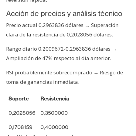
n
t
Acción de precios y análisis técnico
a
Precio actual 0,2963836 dólares → Superación
c
clara de la resistencia de 0,2028056 dólares.
t
o
Rango diario 0,2009672-0,2963836 dólares →
y
P
Ampliación de 47% respecto al día anterior.
u
RSI probablemente sobrecomprado → Riesgo de
b
l
toma de ganancias inmediata.
i
c
Soporte
Resistencia
i
d
0,2028056
0,3500000
a
d
0,1708159
0,4000000