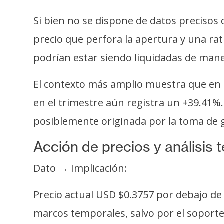
i
c
Si bien no se dispone de datos precisos 
i
precio que perfora la apertura y una ra
d
podrían estar siendo liquidadas de maner
a
d
El contexto más amplio muestra que en l
en el trimestre aún registra un +39.41%.
posiblemente originada por la toma de ga
Acción de precios y análisis 
Dato → Implicación:
Precio actual USD $0.3757 por debajo de 
marcos temporales, salvo por el soporte