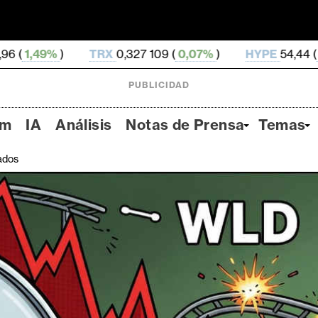
TRX
0,327 109 (
0,07%
)
HYPE
54,44 (
-3,03%
)
D
PUBLICIDAD
um
IA
Análisis
Notas de Prensa
Temas
ados