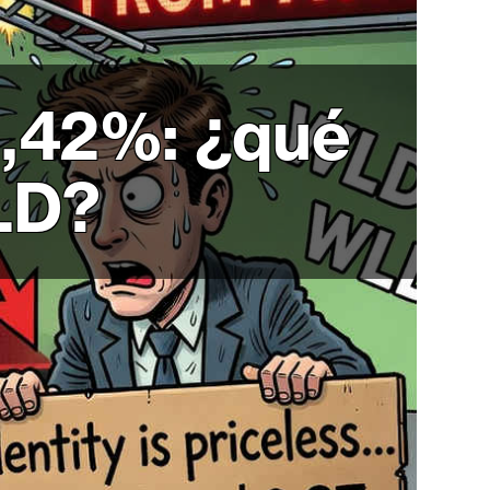
5,42%: ¿qué
WLD?