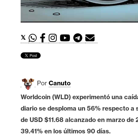
t
h
e
r
𝕏
e
u
m
I
Por
Canuto
A
Worldcoin (WLD) experimentó una caída
diario se desploma un 56% respecto a 
A
n
de USD $11.68 alcanzado en marzo de 20
á
39.41% en los últimos 90 días.
l