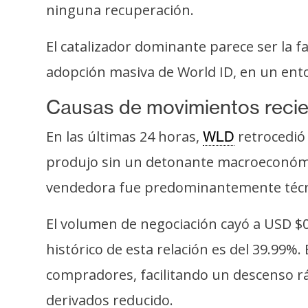
o
ninguna recuperación.
s
El catalizador dominante parece ser la fal
adopción masiva de World ID, en un ento
C
o
Causas de movimientos reci
n
t
En las últimas 24 horas,
retrocedió 
WLD
a
produjo sin un detonante macroeconómico
c
t
vendedora fue predominantemente técnic
o
y
El volumen de negociación cayó a USD $0
P
histórico de esta relación es del 39.99%
u
compradores, facilitando un descenso rá
b
l
derivados reducido.