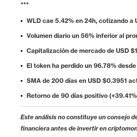
i
***
s
i
WLD cae 5.42% en 24h, cotizando a
s
Volumen diario un 56% inferior al pro
N
Capitalización de mercado de USD $1.
o
El token ha perdido un 96.78% desde
t
a
SMA de 200 días en USD $0.3951 act
s
d
Retorno de 90 días positivo (+39.41%
e
P
r
Este análisis no constituye un consejo de
e
financiera antes de invertir en criptomo
n