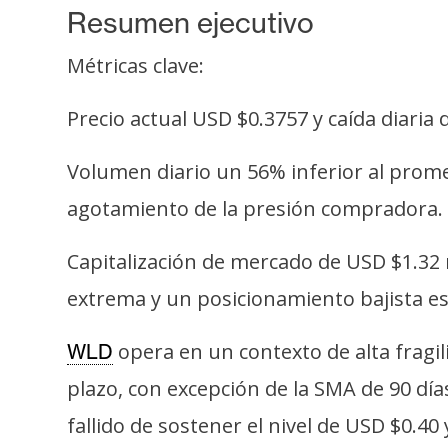
s
Resumen ejecutivo
a
Métricas clave:
T
Precio actual USD $0.3757 y caída diaria
e
m
Volumen diario un 56% inferior al promed
a
agotamiento de la presión compradora.
s
Capitalización de mercado de USD $1.32 
R
extrema y un posicionamiento bajista est
e
c
opera en un contexto de alta fragil
WLD
u
plazo, con excepción de la SMA de 90 dí
r
fallido de sostener el nivel de USD $0.
s