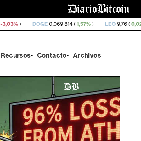
OGE
0,069 814 (
1,57%
)
LEO
9,76 (
0,02%
)
ZEC
512
Recursos
Contacto
Archivos