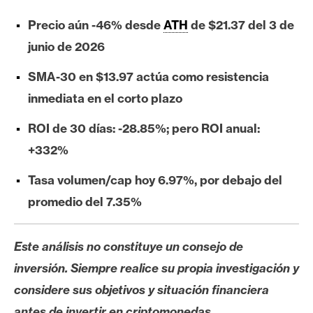
s
Precio aún -46% desde
ATH
de $21.37 del 3 de
junio de 2026
N
o
SMA-30 en $13.97 actúa como resistencia
t
inmediata en el corto plazo
a
s
ROI de 30 días: -28.85%; pero ROI anual:
d
+332%
e
P
Tasa volumen/cap hoy 6.97%, por debajo del
r
promedio del 7.35%
e
n
s
Este análisis no constituye un consejo de
a
inversión. Siempre realice su propia investigación y
considere sus objetivos y situación financiera
antes de invertir en criptomonedas.