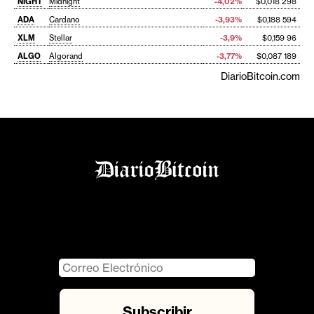
NIGHT
Midnight
-4,02%
$0,018 298
ADA
Cardano
-3,93%
$0,188 594
XLM
Stellar
-3,9%
$0,159 96
ALGO
Algorand
-3,77%
$0,087 189
DiarioBitcoin.com