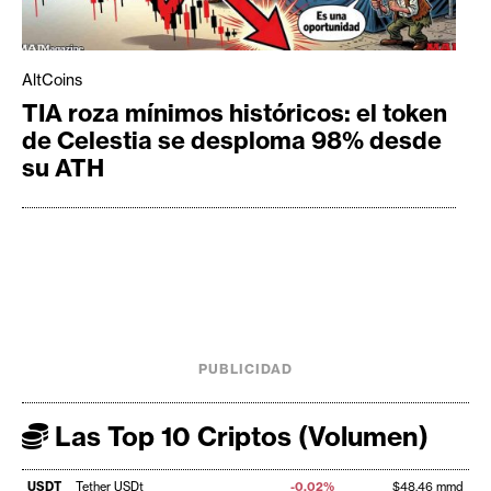
AltCoins
TIA roza mínimos históricos: el token
de Celestia se desploma 98% desde
su ATH
PUBLICIDAD
Las Top 10 Criptos (Volumen)
USDT
Tether USDt
-0,02%
$48,46 mmd