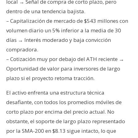
local → Señal de compra de corto plazo, pero
n
dentro de una tendencia bajista.
t
a
– Capitalización de mercado de $543 millones con
c
volumen diario un 5% inferior a la media de 30
t
días → Interés moderado y baja convicción
o
compradora.
y
P
– Cotización muy por debajo del ATH reciente →
u
Oportunidad de valor para inversores de largo
b
plazo si el proyecto retoma tracción.
l
i
El activo enfrenta una estructura técnica
c
desafiante, con todos los promedios móviles de
i
corto plazo por encima del precio actual. No
d
a
obstante, el soporte de largo plazo representado
d
por la SMA-200 en $8.13 sigue intacto, lo que