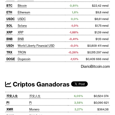
BTC
Bitcoin
0,81%
$22,42 mmd
ETH
Ethereum
1,8%
$9,8 mmd
USDC
USDC
0,0%
$8,61 mmd
SOL
Solana
-1,0%
$1,75 mmd
XRP
XRP
-1,88%
$1,39 mmd
BNB
BNB
-0,41%
$1,13 mmd
USD1
World Liberty Financial USD
-0,0%
$0,809 411 mmd
TRX
TRON
-0,26%
$0,515 297 mmd
DOGE
Dogecoin
-1,13%
$0,409 666 mmd
DiarioBitcoin.com
Criptos Ganadoras
币安人生
币安人生
6,05%
$0,524 074
PI
Pi
3,58%
$0,090 821
XMR
Monero
3,27%
$364,38