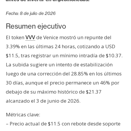
T
e
Fecha: 8 de julio de 2026
m
a
Resumen ejecutivo
s
El token
de Venice mostró un repunte del
VVV
3.39% en las últimas 24 horas, cotizando a USD
R
$11.5, tras registrar un mínimo intradía de $10.37.
e
c
La subida sugiere un intento de estabilización
u
luego de una corrección del 28.85% en los últimos
r
30 días, aunque el precio permanece un 46% por
s
debajo de su máximo histórico de $21.37
o
s
alcanzado el 3 de junio de 2026.
Métricas clave:
C
– Precio actual de $11.5 con rebote desde soporte
o