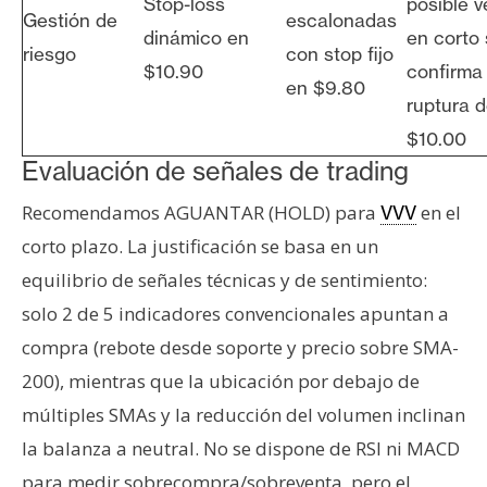
Stop-loss
posible v
Gestión de
escalonadas
dinámico en
en corto 
riesgo
con stop fijo
$10.90
confirma
en $9.80
ruptura 
$10.00
Evaluación de señales de trading
Recomendamos AGUANTAR (HOLD) para
en el
VVV
corto plazo. La justificación se basa en un
equilibrio de señales técnicas y de sentimiento:
solo 2 de 5 indicadores convencionales apuntan a
compra (rebote desde soporte y precio sobre SMA-
200), mientras que la ubicación por debajo de
múltiples SMAs y la reducción del volumen inclinan
la balanza a neutral. No se dispone de RSI ni MACD
para medir sobrecompra/sobreventa, pero el