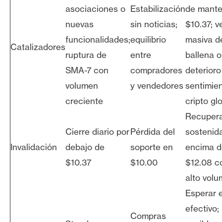
asociaciones o
Estabilización
de mante
nuevas
sin noticias;
$10.37; v
funcionalidades;
equilibrio
masiva d
Catalizadores
ruptura de
entre
ballena o
SMA-7 con
compradores
deterioro
volumen
y vendedores
sentimie
creciente
cripto gl
Recuper
Cierre diario por
Pérdida del
sostenid
Invalidación
debajo de
soporte en
encima d
$10.37
$10.00
$12.08 c
alto vol
Esperar 
efectivo;
Compras