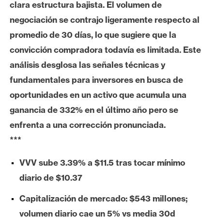
clara estructura bajista. El volumen de
e
negociación se contrajo ligeramente respecto al
r
e
promedio de 30 días, lo que sugiere que la
u
convicción compradora todavía es limitada. Este
m
análisis desglosa las señales técnicas y
fundamentales para inversores en busca de
I
oportunidades en un activo que acumula una
A
ganancia de 332% en el último año pero se
enfrenta a una corrección pronunciada.
A
***
n
á
VVV sube 3.39% a $11.5 tras tocar mínimo
l
diario de $10.37
i
s
Capitalización de mercado: $543 millones;
i
volumen diario cae un 5% vs media 30d