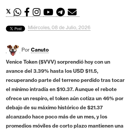
c
a
𝕏
d
o
Miércoles, 08 de Julio, 2026
s
Por
Canuto
B
i
Venice Token ($VVV) sorprendió hoy con un
t
avance del 3.39% hasta los USD $11.5,
c
o
recuperando parte del terreno perdido tras tocar
i
el mínimo intradía en $10.37. Aunque el rebote
n
ofrece un respiro, el token aún cotiza un 46% por
debajo de su máximo histórico de $21.37
E
alcanzado hace poco más de un mes, y los
t
promedios móviles de corto plazo mantienen una
h