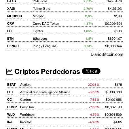
PAXG
PAX Gold
2,87%
$4.264,79
XAUt
Tether Gold
2,79%
$4.251,93
MORPHO
Morpho
2,0%
$1,89
CRV
Curve DAO Token
1,87%
$0,209 391
LIT
Lighter
1,85%
$2,16
ETH
Ethereum
1,8%
$1.904,07
PENGU
Pudgy Penguins
1,61%
$0,006 144
DiarioBitcoin.com
Criptos Perdedoras
BEAT
Audiera
-27,05%
$1,75
FET
Artificial Superintelligence Alliance
-8,65%
$0,139 308
CC
Canton
-7,55%
$0,100 656
PUMP
Pump.fun
-7,35%
$0,002 318
WLD
Worldcoin
-4,79%
$0,304 509
INJ
Injective
-4,23%
$4,65