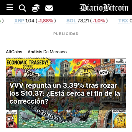
S
k
i
,88%
)
SOL
73,21 (
-1,0%
)
TRX
0,327 161 (
-0,26%
)
p
t
o
PUBLICIDAD
c
o
n
AltCoins
Análisis De Mercado
t
e
C
n
r
t
i
VVV repunta un 3.39% tras rozar
p
los $10.37: ¿Está cerca el fin de la
t
corrección?
o
M
e
r