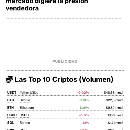
mercado digiere la presión
vendedora
PUBLICIDAD
Las Top 10 Criptos (Volumen)
USDT
Tether USDt
-0,02%
$48,66 mmd
BTC
Bitcoin
0,18%
$22,6 mmd
ETH
Ethereum
1,28%
$9,82 mmd
USDC
USDC
-0,0%
$8,91 mmd
SOL
Solana
-1,1%
$1,71 mmd