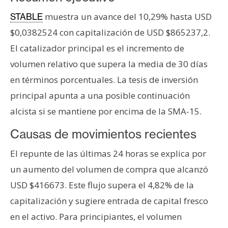
s
muestra un avance del 10,29% hasta USD
STABLE
$0,0382524 con capitalización de USD $865237,2.
N
El catalizador principal es el incremento de
o
volumen relativo que supera la media de 30 días
t
a
en términos porcentuales. La tesis de inversión
s
principal apunta a una posible continuación
d
alcista si se mantiene por encima de la SMA-15.
e
P
Causas de movimientos recientes
r
El repunte de las últimas 24 horas se explica por
e
n
un aumento del volumen de compra que alcanzó
s
USD $416673. Este flujo supera el 4,82% de la
a
capitalización y sugiere entrada de capital fresco
en el activo. Para principiantes, el volumen