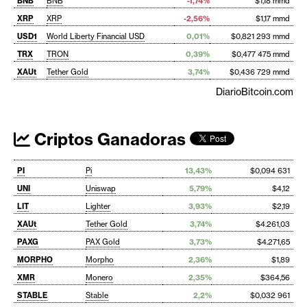
BNB
BNB
-1,74%
$1,18 mmd
XRP
XRP
-2,56%
$1,17 mmd
USD1
World Liberty Financial USD
0,01%
$0,821 293 mmd
TRX
TRON
0,39%
$0,477 475 mmd
XAUt
Tether Gold
3,74%
$0,436 729 mmd
DiarioBitcoin.com
Criptos Ganadoras
PI
Pi
13,43%
$0,094 631
UNI
Uniswap
5,79%
$4,12
LIT
Lighter
3,93%
$2,19
XAUt
Tether Gold
3,74%
$4.261,03
PAXG
PAX Gold
3,73%
$4.271,65
MORPHO
Morpho
2,36%
$1,89
XMR
Monero
2,35%
$364,56
STABLE
Stable
2,2%
$0,032 961