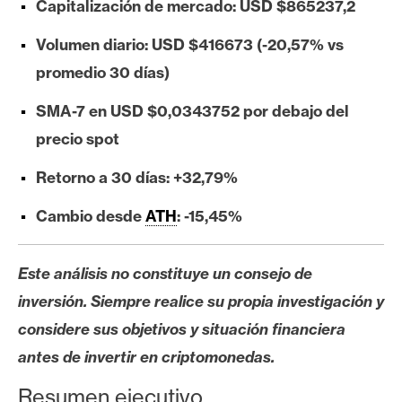
Capitalización de mercado: USD $865237,2
e
r
Volumen diario: USD $416673 (-20,57% vs
e
promedio 30 días)
u
m
SMA-7 en USD $0,0343752 por debajo del
precio spot
I
Retorno a 30 días: +32,79%
A
Cambio desde
ATH
: -15,45%
A
Este análisis no constituye un consejo de
n
á
inversión. Siempre realice su propia investigación y
l
considere sus objetivos y situación financiera
i
antes de invertir en criptomonedas.
s
i
Resumen ejecutivo