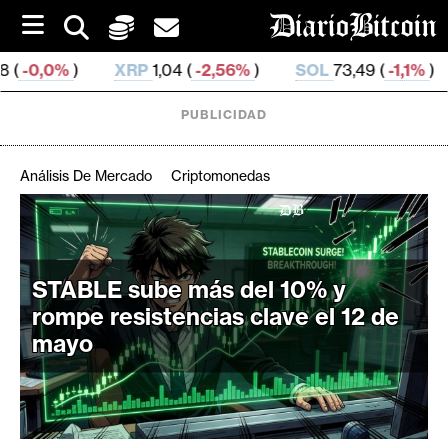
S
k
i
XRP
1,04 (
-2,56%
)
SOL
73,49 (
-1,1%
)
TRX
0,327
p
t
o
PUBLICIDAD
c
o
n
Análisis De Mercado
Criptomonedas
t
e
C
n
r
t
i
STABLE sube más del 10% y
p
rompe resistencias clave el 12 de
t
mayo
o
M
e
r