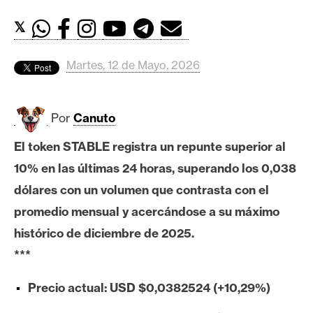
c
a
𝕏
d
o
Martes, 12 de Mayo, 2026
s
Por
Canuto
B
i
El token STABLE registra un repunte superior al
t
10% en las últimas 24 horas, superando los 0,038
c
o
dólares con un volumen que contrasta con el
i
promedio mensual y acercándose a su máximo
n
histórico de diciembre de 2025.
***
E
Precio actual: USD $0,0382524 (+10,29%)
t
h