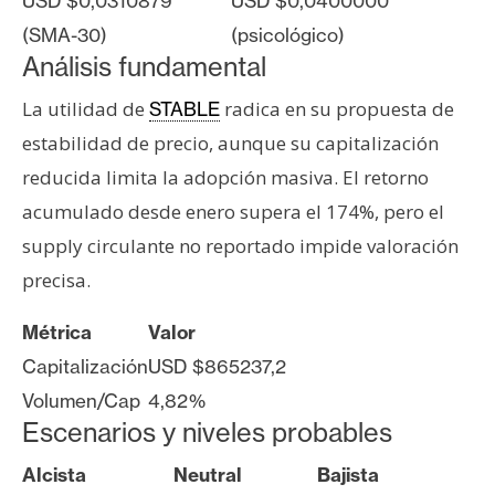
USD $0,0310879
USD $0,0400000
n
(SMA-30)
(psicológico)
t
Análisis fundamental
a
c
La utilidad de
radica en su propuesta de
STABLE
t
estabilidad de precio, aunque su capitalización
o
reducida limita la adopción masiva. El retorno
y
P
acumulado desde enero supera el 174%, pero el
u
supply circulante no reportado impide valoración
b
precisa.
l
i
Métrica
Valor
c
Capitalización
USD $865237,2
i
Volumen/Cap
4,82%
d
Escenarios y niveles probables
a
d
Alcista
Neutral
Bajista