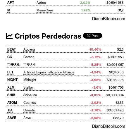
APT
Aptos
2,02%
$0,594 566
M
MemeCore
1,79%
$1,2
DiarioBitcoin.com
Criptos Perdedoras
BEAT
Audiera
-10,46%
$2,3
CC
Canton
-5,72%
$0,102 553
币安人生
币安人生
-5,25%
$0,504 057
FET
Artificial Superintelligence Alliance
-4,94%
$0,140 33
NIGHT
Midnight
-3,92%
$0,018 298
XLM
Stellar
-3,6%
$0,161 753
SHIB
Shiba Inu
-3,05%
$0,000 004
ATOM
Cosmos
-2,92%
$1,33
TIA
Celestia
-2,78%
$0,331 493
AAVE
Aave
-2,58%
$88,79
DiarioBitcoin.com