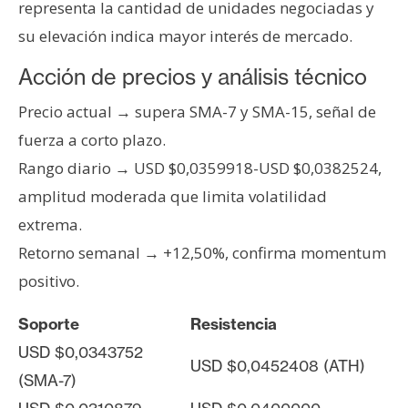
T
representa la cantidad de unidades negociadas y
e
su elevación indica mayor interés de mercado.
m
a
Acción de precios y análisis técnico
s
Precio actual → supera SMA-7 y SMA-15, señal de
fuerza a corto plazo.
R
Rango diario → USD $0,0359918-USD $0,0382524,
e
amplitud moderada que limita volatilidad
c
u
extrema.
r
Retorno semanal → +12,50%, confirma momentum
s
positivo.
o
s
Soporte
Resistencia
USD $0,0343752
USD $0,0452408 (ATH)
C
(SMA-7)
o