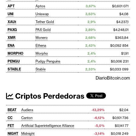
APT
Aptos
3,67%
$0,601 071
UNI
Uniswap
3,63%
$4,08
XAUt
Tether Gold
2,9%
$4.237,1
PAXG
PAX Gold
2,89%
$4.248,01
XMR
Monero
2,68%
$363,84
ENA
Ethena
2,43%
$0,092 854
MORPHO
Morpho
2,4%
$1,91
PENGU
Pudgy Penguins
2,4%
$0,006 231
STABLE
Stable
2,33%
$0,033 099
DiarioBitcoin.com
Criptos Perdedoras
BEAT
Audiera
-13,29%
$2,04
CC
Canton
-6,12%
$0,101 736
FET
Artificial Superintelligence Alliance
-5,0%
$0,141 77
NIGHT
Midnight
-3,14%
$0,018 249