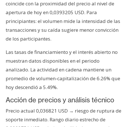
T
coincide con la proximidad del precio al nivel de
e
apertura de hoy en 0,0393205 USD. Para
m
principiantes: el volumen mide la intensidad de las
a
s
transacciones y su caída sugiere menor convicción
de los participantes.
R
Las tasas de financiamiento y el interés abierto no
e
muestran datos disponibles en el periodo
c
u
analizado. La actividad en cadena mantiene un
r
promedio de volumen-capitalización de 6.26% que
s
hoy descendió a 5.49%.
o
s
Acción de precios y análisis técnico
Precio actual 0,036821 USD → riesgo de ruptura de
C
soporte inmediato. Rango diario estrecho de
o