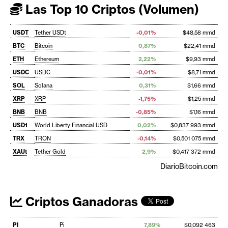
Las Top 10 Criptos (Volumen)
USDT
Tether USDt
-0,01%
$48,58 mmd
BTC
Bitcoin
0,87%
$22,41 mmd
ETH
Ethereum
2,22%
$9,93 mmd
USDC
USDC
-0,01%
$8,71 mmd
SOL
Solana
0,31%
$1,66 mmd
XRP
XRP
-1,75%
$1,25 mmd
BNB
BNB
-0,85%
$1,16 mmd
USD1
World Liberty Financial USD
0,02%
$0,837 993 mmd
TRX
TRON
-0,14%
$0,501 075 mmd
XAUt
Tether Gold
2,9%
$0,417 372 mmd
DiarioBitcoin.com
Criptos Ganadoras
PI
Pi
7,89%
$0,092 463