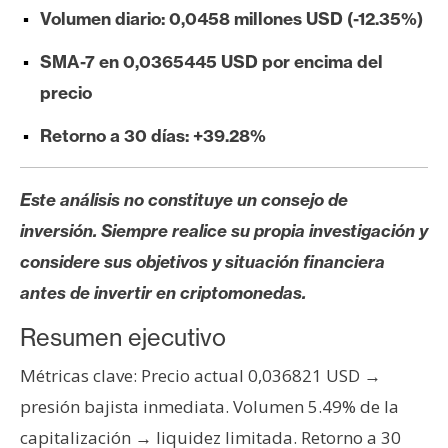
e
Volumen diario: 0,0458 millones USD (-12.35%)
r
SMA-7 en 0,0365445 USD por encima del
e
u
precio
m
Retorno a 30 días: +39.28%
I
Este análisis no constituye un consejo de
A
inversión. Siempre realice su propia investigación y
considere sus objetivos y situación financiera
A
antes de invertir en criptomonedas.
n
á
Resumen ejecutivo
l
Métricas clave: Precio actual 0,036821 USD →
i
presión bajista inmediata. Volumen 5.49% de la
s
i
capitalización → liquidez limitada. Retorno a 30