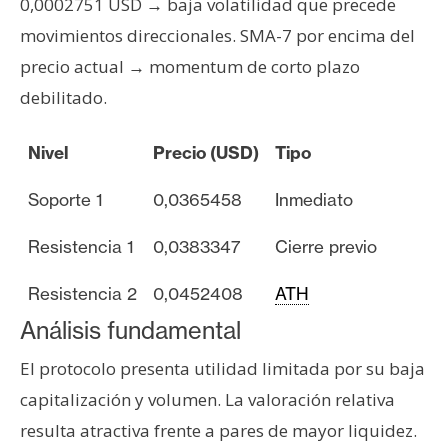
0,0002751 USD → baja volatilidad que precede
n
movimientos direccionales. SMA-7 por encima del
t
a
precio actual → momentum de corto plazo
c
debilitado.
t
o
Nivel
Precio (USD)
Tipo
y
P
Soporte 1
0,0365458
Inmediato
u
b
Resistencia 1
0,0383347
Cierre previo
l
i
Resistencia 2
0,0452408
ATH
c
Análisis fundamental
i
d
El protocolo presenta utilidad limitada por su baja
a
capitalización y volumen. La valoración relativa
d
resulta atractiva frente a pares de mayor liquidez.