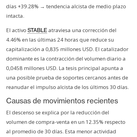
s
días +39.28% → tendencia alcista de medio plazo
intacta.
N
El activo
atraviesa una corrección del
STABLE
o
t
4.46% en las últimas 24 horas que reduce su
a
capitalización a 0,835 millones USD. El catalizador
s
dominante es la contracción del volumen diario a
d
0,0458 millones USD. La tesis principal apunta a
e
P
una posible prueba de soportes cercanos antes de
r
reanudar el impulso alcista de los últimos 30 días.
e
Causas de movimientos recientes
n
s
El descenso se explica por la reducción del
a
volumen de compra-venta en un 12.35% respecto
al promedio de 30 días. Esta menor actividad