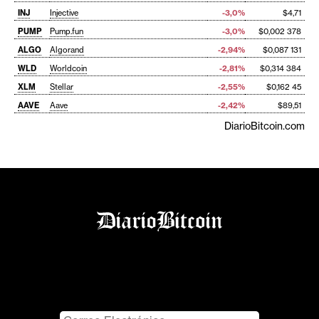
INJ
Injective
-3,0%
$4,71
PUMP
Pump.fun
-3,0%
$0,002 378
ALGO
Algorand
-2,94%
$0,087 131
WLD
Worldcoin
-2,81%
$0,314 384
XLM
Stellar
-2,55%
$0,162 45
AAVE
Aave
-2,42%
$89,51
DiarioBitcoin.com