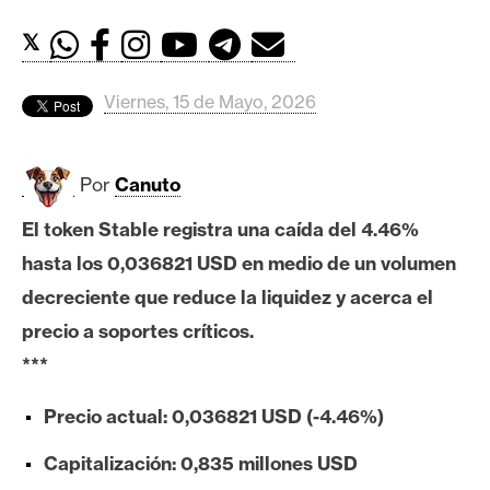
c
a
𝕏
d
o
Viernes, 15 de Mayo, 2026
s
Por
Canuto
B
i
El token Stable registra una caída del 4.46%
t
hasta los 0,036821 USD en medio de un volumen
c
o
decreciente que reduce la liquidez y acerca el
i
precio a soportes críticos.
n
***
Precio actual: 0,036821 USD (-4.46%)
E
t
Capitalización: 0,835 millones USD
h