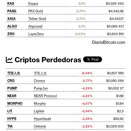
KAS
Kaspa
3,1%
$0,026 493
PAXG
PAX Gold
2,71%
$4.342,58
XAUt
Tether Gold
2,71%
$4.330,17
ALGO
Algorand
2,1%
$0,089 431
ZRO
LayerZero
2,03%
$0,833 851
DiarioBitcoin.com
Criptos Perdedoras
币安人生
币安人生
-8,08%
$0,507 559
CRO
Cronos
-5,77%
$0,050 299
PUMP
Pump.fun
-4,29%
$0,002 27
NEAR
NEAR Protocol
-4,22%
$1,58
MORPHO
Morpho
-4,07%
$1,84
LIT
Lighter
-3,94%
$2,3
HYPE
Hyperliquid
-3,26%
$53,92
TIA
Celestia
-3,22%
$0,325 003