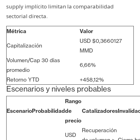
supply implícito limitan la comparabilidad
sectorial directa.
Métrica
Valor
USD $0,3660127
Capitalización
MMD
Volumen/Cap 30 días
6,66%
promedio
Retorno YTD
+458,12%
Escenarios y niveles probables
Rango
Escenario
Probabilidad
de
Catalizadores
Invalida
precio
Recuperación
USD
de volumen >
Cierre b