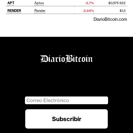
APT
Aptos
-2,7%
$0,575 922
RENDER
Render
-2,64%
$1,3
DiarioBitcoin.com