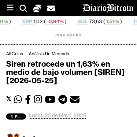
S
k
i
,02 (
-0,94%
)
SOL
73,63 (
1,51%
)
TRX
0,327 702 (
p
t
o
PUBLICIDAD
c
o
n
AltCoins
Análisis De Mercado
t
Siren retrocede un 1,63% en
e
C
medio de bajo volumen [SIREN]
n
r
t
[2026-05-25]
i
p
𝕏
t
o
M
Lunes, 25 de Mayo, 2026
e
r