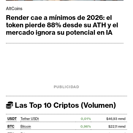
AltCoins
Render cae a mínimos de 2026: el
token pierde 88% desde su ATH y el
mercado ignora su potencial en IA
PUBLICIDAD
Las Top 10 Criptos (Volumen)
USDT
Tether USDt
0,01%
$46,93 mmd
BTC
Bitcoin
0,96%
$22,11 mmd