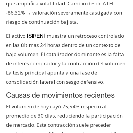
s
que amplifica volatilidad. Cambio desde ATH
-86,32% → valoración severamente castigada con
riesgo de continuación bajista.
N
o
El activo
muestra un retroceso controlado
[SIREN]
t
en las últimas 24 horas dentro de un contexto de
a
s
bajo volumen. El catalizador dominante es la falta
d
de interés comprador y la contracción del volumen.
e
La tesis principal apunta a una fase de
P
consolidación lateral con sesgo defensivo.
r
e
Causas de movimientos recientes
n
s
El volumen de hoy cayó 75,54% respecto al
a
promedio de 30 días, reduciendo la participación
de mercado. Esta contracción suele preceder