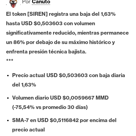
c
Por
Canuto
a
El token [SIREN] registra una baja del 1,63%
d
o
hasta USD $0,503603 con volumen
s
significativamente reducido, mientras permanece
un 86% por debajo de su máximo histórico y
enfrenta presión técnica bajista.
B
i
***
t
c
Precio actual USD $0,503603 con baja diaria
o
del 1,63%
i
n
Volumen diario USD $0,0059667 MMD
(-75,54% vs promedio 30 días)
E
SMA-7 en USD $0,5116842 por encima del
t
precio actual
h