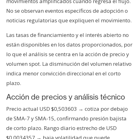
T
movimientos amplificados cuando regresa el flujo.
e
No se observan eventos específicos de adopción o
m
noticias regulatorias que expliquen el movimiento.
a
s
Las tasas de financiamiento y el interés abierto no
están disponibles en los datos proporcionados, por
R
lo que el análisis se centra en la acción de precio y
e
volumen spot. La disminución del volumen relativo
c
indica menor convicción direccional en el corto
u
plazo.
r
s
Acción de precios y análisis técnico
o
s
Precio actual USD $0,503603 → cotiza por debajo
de SMA-7 y SMA-15, confirmando presión bajista
de corto plazo. Rango diario estrecho de USD
C
o
$0,0034357 → baja volatilidad que puede