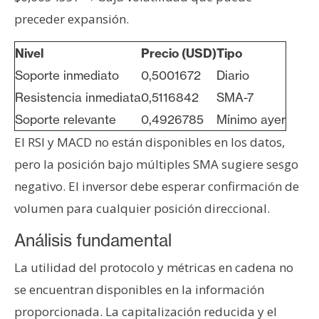
n
preceder expansión.
t
a
Nivel
Precio (USD)
Tipo
c
Soporte inmediato
0,5001672
Diario
t
Resistencia inmediata
0,5116842
SMA-7
o
y
Soporte relevante
0,4926785
Mínimo ayer
P
El RSI y MACD no están disponibles en los datos,
u
pero la posición bajo múltiples SMA sugiere sesgo
b
negativo. El inversor debe esperar confirmación de
l
i
volumen para cualquier posición direccional.
c
Análisis fundamental
i
d
La utilidad del protocolo y métricas en cadena no
a
se encuentran disponibles en la información
d
proporcionada. La capitalización reducida y el