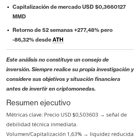
e
Capitalización de mercado USD $0,3660127
r
MMD
e
u
Retorno de 52 semanas +277,48% pero
m
-86,32% desde
ATH
I
Este análisis no constituye un consejo de
A
inversión. Siempre realice su propia investigación y
considere sus objetivos y situación financiera
A
antes de invertir en criptomonedas.
n
Resumen ejecutivo
á
l
Métricas clave: Precio USD $0,503603 → señal de
i
debilidad técnica inmediata.
s
Volumen/Capitalización 1,63% → liquidez reducida
i