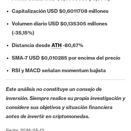
e
Capitalización USD $0,6011708 millones
r
e
Volumen diario USD $0,135305 millones
u
(-35,15%)
m
Distancia desde
ATH
-80,67%
I
SMA-7 USD $0,010285 por encima del precio
A
RSI y MACD señalan momentum bajista
A
Este análisis no constituye un consejo de
n
á
inversión. Siempre realice su propia investigación y
l
considere sus objetivos y situación financiera
i
antes de invertir en criptomonedas.
s
i
Fecha: 2026-05-13