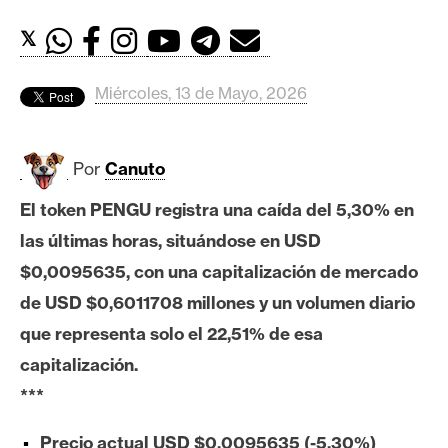
c
a
𝕏
d
o
Miércoles, 13 de Mayo, 2026
s
Por
Canuto
B
i
El token PENGU registra una caída del 5,30% en
t
las últimas horas, situándose en USD
c
o
$0,0095635, con una capitalización de mercado
i
de USD $0,6011708 millones y un volumen diario
n
que representa solo el 22,51% de esa
capitalización.
E
***
t
h
Precio actual USD $0,0095635 (-5,30%)