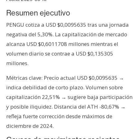
s
Resumen ejecutivo
N
PENGU cotiza a USD $0,0095635 tras una jornada
o
negativa del 5,30%. La capitalización de mercado
t
alcanza USD $0,6011708 millones mientras el
a
volumen diario se contrae a USD $0,135305
s
d
millones.
e
Métricas clave: Precio actual USD $0,0095635 →
P
r
indica debilidad de corto plazo. Volumen sobre
e
capitalización 22,51% → sugiere baja participación
n
y posible iliquidez. Distancia del ATH -80,67% →
s
refleja fuerte corrección desde máximos de
a
diciembre de 2024.