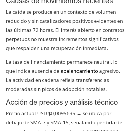
Causas de movimientos recientes
T
e
La caída se produce en un contexto de volumen
m
reducido y sin catalizadores positivos evidentes en
a
s
las últimas 72 horas. El interés abierto en contratos
perpetuos no muestra incrementos significativos
que respalden una recuperación inmediata.
R
e
La tasa de financiamiento permanece neutral, lo
c
que indica ausencia de
agresivo.
apalancamiento
u
r
La actividad en cadena refleja transferencias
s
moderadas sin picos de adopción notables.
o
s
Acción de precios y análisis técnico
Precio actual USD $0,0095635 → se ubica por
C
debajo de SMA-7 y SMA-15, señalando pérdida de
o