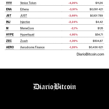
VVV
Venice Token
-4,26%
$11,26
ENA
Ethena
-3,91%
$0,091 421
JST
JUST
-3,69%
$0,101 789
INJ
Injective
-2,24%
$4,42
M
MemeCore
-2,1%
$1,15
HYPE
Hyperliquid
-1,95%
$54,71
ZEC
Zcash
-1,39%
$504,87
AERO
Aerodrome Finance
-1,26%
$0,436 621
DiarioBitcoin.com