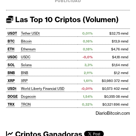
PUBLICIDAD
Las Top 10 Criptos (Volumen)
USDT
Tether USDt
0,01%
$32,75 mmd
BTC
Bitcoin
0,16%
$13,9 mmd
ETH
Ethereum
0,18%
$4,76 mmd
USDC
USDC
-0,0%
$4,18 mmd
SOL
Solana
3,3%
$1,64 mmd
BNB
BNB
2,11%
$1,2 mmd
XRP
XRP
1,61%
$0,980 372 mmd
USD1
World Liberty Financial USD
-0,01%
$0,573 402 mmd
DOGE
Dogecoin
1,54%
$0,355 08 mmd
TRX
TRON
0,32%
$0,321 896 mmd
DiarioBitcoin.com
Criptos Ganadoras