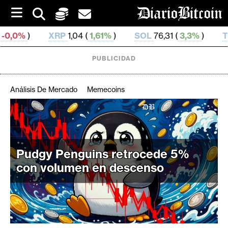
S
k
i
XRP
1,04 (
1,61%
)
SOL
76,31 (
3,3%
)
TRX
0,328 469 
p
t
o
PUBLICIDAD
c
o
n
Análisis De Mercado
Memecoins
t
e
C
n
r
t
i
Pudgy Penguins retrocede 5%
p
t
con volumen en descenso
o
M
e
r