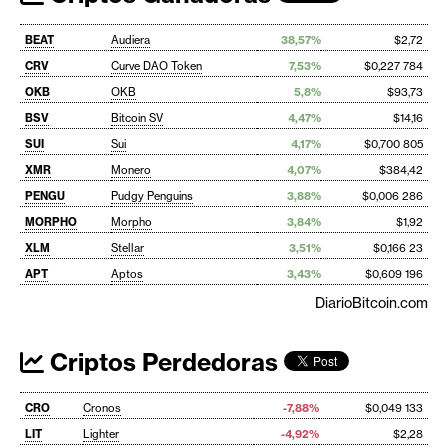
BEAT
Audiera
38,57%
$2,72
CRV
Curve DAO Token
7,53%
$0,227 784
OKB
OKB
5,8%
$93,73
BSV
Bitcoin SV
4,47%
$14,16
SUI
Sui
4,17%
$0,700 805
XMR
Monero
4,07%
$384,42
PENGU
Pudgy Penguins
3,88%
$0,006 286
MORPHO
Morpho
3,84%
$1,92
XLM
Stellar
3,51%
$0,166 23
APT
Aptos
3,43%
$0,609 196
DiarioBitcoin.com
Criptos Perdedoras
CRO
Cronos
-7,88%
$0,049 133
LIT
Lighter
-4,92%
$2,28