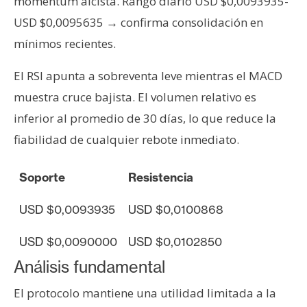
momentum alcista. Rango diario USD $0,0093935-
n
USD $0,0095635 → confirma consolidación en
t
mínimos recientes.
a
c
El RSI apunta a sobreventa leve mientras el MACD
t
o
muestra cruce bajista. El volumen relativo es
y
inferior al promedio de 30 días, lo que reduce la
P
fiabilidad de cualquier rebote inmediato.
u
b
Soporte
Resistencia
l
i
USD $0,0093935
USD $0,0100868
c
i
USD $0,0090000
USD $0,0102850
d
Análisis fundamental
a
d
El protocolo mantiene una utilidad limitada a la