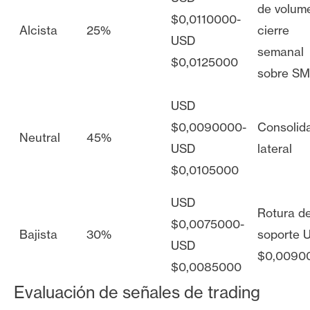
de volum
$0,0110000-
Alcista
25%
cierre
USD
semanal
$0,0125000
sobre SM
USD
$0,0090000-
Consolid
Neutral
45%
USD
lateral
$0,0105000
USD
Rotura d
$0,0075000-
Bajista
30%
soporte 
USD
$0,0090
$0,0085000
Evaluación de señales de trading